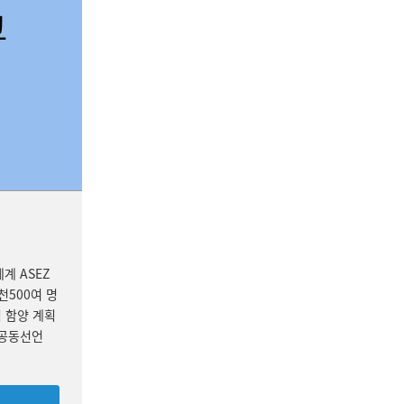
계 ASEZ
천500여 명
 함양 계획
 공동선언