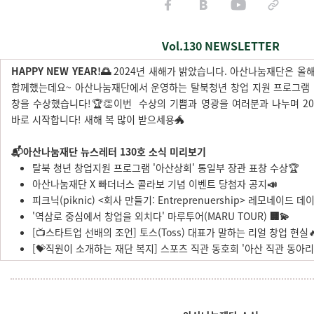
Vol.130 NEWSLETTER
HAPPY NEW YEAR!🌅
2024년 새해가 밝았습니다. 아산나눔재단은 올해
함께했는데요~ 아산나눔재단에서 운영하는 탈북청년 창업 지원 프로그램
창을 수상했습니다!🏆👏️이번 수상의 기쁨과 영광을 여러분과 나누며 20
바로 시작합니다! 새해 복 많이 받으세용🐲
📬아산나눔재단 뉴스레터 130호 소식 미리보기
탈북 청년 창업지원 프로그램 '아산상회' 통일부 장관 표창 수상🏆
아산나눔재단 X 빠더너스 콜라보 기념 이벤트 당첨자 공지
📣
피
크닉(piknic) <회사 만들기: Entreprenuership>
레모네이드 데
'역삼로 중심에서 창업을 외치다' 마루투어(MARU TOUR)
🏢💫
[📺스타트업 선배의 조언] 토스(Toss) 대표가 말하는 리얼 창업 현실
[💝직원이 소개하는 재단 복지] 스포츠 직관 동호회 '아산 직관 동아리'