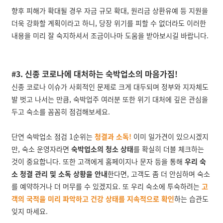
향후 피해가 확대될 경우 자금 규모 확대, 원리금 상환유예 등 지원을
더욱 강화할 계획이라고 하니, 당장 위기를 피할 수 없더라도 이러한
내용을 미리 잘 숙지하셔서 조금이나마 도움을 받아보시길 바랍니다.
#3. 신종 코로나에 대처하는 숙박업소의 마음가짐!
신종 코로나 이슈가 사회적인 문제로 크게 대두되며 정부와 지자체도
발 벗고 나서는 만큼, 숙박업주 여러분 또한 위기 대처에 깊은 관심을
두고 숙소를 꼼꼼히 점검해보세요.
단연 숙박업소 점검 1순위는
청결과 소독!
이미 일가견이 있으시겠지
만, 숙소 운영자라면
숙박업소의 청소 상태
를 확실히 더블 체크하는
것이 중요합니다. 또한 고객에게 홈페이지나 문자 등을 통해
우리 숙
소 청결 관리 및 소독 상황을 안내
한다면, 고객도 좀 더 안심하며 숙소
를 예약하거나 더 머무를 수 있겠지요. 또 우리 숙소에 투숙하려는
고
객의 국적을 미리 파악하고 건강 상태를 지속적으로 확인
하는 습관도
잊지 마세요.