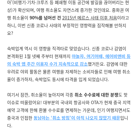
아'(비행기·기차·크루즈 등 폐쇄형 이동 공간에 발길을 끊어버리는 현
상)가 확산되며, 여행 취소율도 자연스레 증가한 것인데요. 중화권 여
행 취소율이
90%를 넘어선 건
2015년 메르스 사태 이후 처음
이라고
하니, 이번 신종 코로나 사태의 부정적인 영향력을 짐작해볼 만하지
요?
숙박업계 역시 이 영향을 직격타로 맞았습니다. 신종 코로나 감염이
본격화된 1월 넷째 주부터 현재까지
야놀자, 여기어때, 에어비앤비 등
의 숙박 앱 주간 이용자 수가 지속적으로 감소
했거든요. 감염에 대한
우려로 야외 활동은 물론 여행을 자제하는 소비자들로 인해 여행 취소
율이 증가하자, 숙박업도 동시에 타격을 입게 되었습니다.
여기서 잠깐, 취소율이 높아지며 각종
취소 수수료에 대한 분쟁
도 핫
이슈로 떠올랐어요! 대부분의 국내외 항공사와 OTA가 현재 중국 지역
예약 고객에 한해 환불 수수료를 면제하는 가운데, 인기 여행지면서도
중국과 인접한
동남아는 ‘취소 방침'이 아직 나오지 않았기 때문
입니
다.