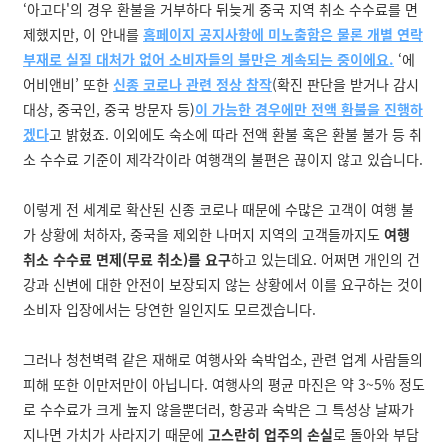
‘아고다'의 경우 환불을 거부하다 뒤늦게 중국 지역 취소 수수료를 면
제했지만, 이 안내를
홈페이지 공지사항에 미노출함은 물론 개별 연락
부재로 실질 대처가 없어 소비자들의 불만은 계속되는 중이에요.
‘에
어비앤비’ 또한
신종 코로나 관련 정상 참작
(확진 판단을 받거나 감시
대상, 중국인, 중국 방문자 등)
이 가능한 경우에만 전액 환불을 진행하
겠다
고 밝혔죠. 이외에도 숙소에 따라 전액 환불 혹은 환불 불가 등 취
소 수수료 기준이 제각각이라 여행객의 불편은 끊이지 않고 있습니다.
이렇게 전 세계로 확산된 신종 코로나 때문에 수많은 고객이 여행 불
가 상황에 처하자, 중국을 제외한 나머지 지역의 고객들까지도
여행
취소 수수료 면제(무료 취소)를 요구
하고 있는데요. 어쩌면 개인의 건
강과 신변에 대한 안전이 보장되지 않는 상황에서 이를 요구하는 것이
소비자 입장에서는 당연한 일인지도 모르겠습니다.
그러나 청천벽력 같은 재해로 여행사와 숙박업소, 관련 업계 사람들의
피해 또한 이만저만이 아닙니다. 여행사의 평균 마진은 약 3~5% 정도
로 수수료가 크게 높지 않을뿐더러, 항공과 숙박은 그 특성상 날짜가
지나면 가치가 사라지기 때문에
고스란히 업주의 손실
로 돌아와 부담