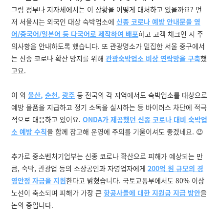
그럼 정부나 지자체에서는 이 상황을 어떻게 대처하고 있을까요? 먼
저 서울시는 외국인 대상 숙박업소에
신종 코로나 예방 안내문을 영
어/중국어/일본어 등 다국어로 제작하여 배포
하고 고객 체크인 시 주
의사항을 안내하도록 했습니다. 또 관광명소가 밀집한 서울 중구에서
는 신종 코로나 확산 방지를 위해
관광숙박업소 비상 연락망을 구축
했
고요.
이 외
울산
,
순천
,
광주
등 전국의 각 지역에서도 숙박업소를 대상으로
예방 물품을 지급하고 정기 소독을 실시하는 등 바이러스 차단에 적극
적으로 대응하고 있어요.
ONDA가 제공했던 신종 코로나 대비 숙박업
소 예방 수칙
을 함께 참고해 운영에 주의를 기울이셔도 좋겠네요. 😉
추가로 중소벤처기업부는 신종 코로나 확산으로 피해가 예상되는 만
큼, 숙박, 관광업 등의 소상공인과 자영업자에게
200억 원 규모의 경
영안정 자금을 지원
한다고 밝혔습니다. 국토교통부에서도 80% 이상
노선이 축소되며 피해가 가장 큰
항공사들에 대한 지원금 지급 방안
을
논의 중입니다.