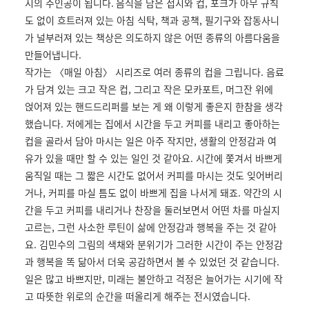
시의 주인공이 됩니다.
음식을 담은 접시와 컵, 포크가 아무 규칙
도 없이 흐트러져 있는 아침 식탁, 책과 공책, 필기구와 잡동사니
가 널부러져 있는 책상은 의도하지 않은 어떤 종류의 아름다움을
만들어냅니다.
작가는 〈매일 아침〉 시리즈로 여러 종류의 컵을 그립니다. 음료
가 담겨 있는 크고 작은 컵, 그리고 작은 모카포트, 머그잔 위에
얹어져 있는 핸드드리퍼를 보는 게 왜 이렇게 좋은지 한참을 생각
했습니다. 저에게는 집에서 시간을 두고 커피를 내리고 좋아하는
컵을 골라서 담아 마시는 일은 아주 작지만, 생활의 안정감과 여
유가 있을 때만 할 수 있는 일인 것 같아요. 시간에 쫓겨서 바쁘게
움직일 때는 그 짧은 시간도 없어서 커피를 마시는 것도 잊어버리
거나, 커피를 마실 틈도 없이 바쁘게 집을 나서게 돼죠. 약간의 시
간을 두고 커피를 내리거나 찬장을 둘러보면서 어떤 차를 마실지
고르는, 그런 사소한 루틴이 삶에 안정감과 행복을 주는 것 같아
요. 김민수의 그림의 색채와 분위기가 그러한 시간이 주는 안정감
과 행복을 똑 닮아서 더욱 공감하면서 볼 수 있었던 것 같습니다.
일은 많고 바쁘지만, 미래는 불안하고 걱정은 늘어가는 시기에 작
고 따뜻한 위로의 순간을 떠올리게 해주는 전시였습니다.