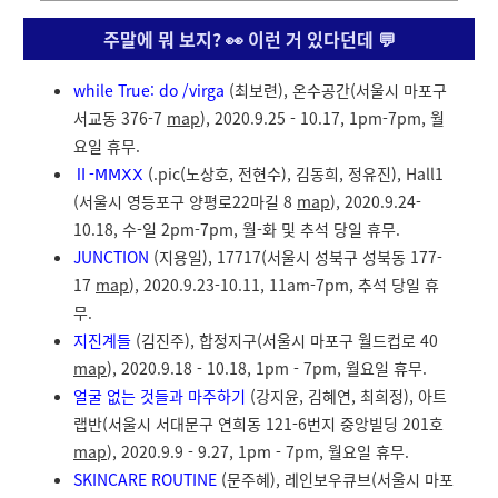
주말에 뭐 보지? 👀 이런 거 있다던데 💬
while True: do /virga
(최보련), 온수공간(서울시 마포구
서교동 376-7
map
), 2020.9.25 - 10.17, 1pm-7pm, 월
요일 휴무.
Ⅱ-𝖬𝖬𝖷𝖷
(
.pic(노상호, 전현수), 김동희, 정유진), Hall1
(서울시 영등포구 양평로22마길 8
map
), 2020.9.24-
10.18, 수-일 2pm-7pm, 월-화 및 추석 당일 휴무.
JUNCTION
(지용일), 17717(서울시 성북구 성북동 177-
17
map
), 2020.9.23-10.11, 11am-7pm, 추석 당일 휴
무.
지진계들
(김진주), 합정지구(서울시 마포구 월드컵로 40
map
), 2020.9.18 - 10.18, 1pm - 7pm, 월요일 휴무.
얼굴 없는 것들과 마주하기
(강지윤, 김혜연, 최희정), 아트
랩반(서울시 서대문구 연희동 121-6번지 중앙빌딩 201호
map
), 2020.9.9 - 9.27, 1pm - 7pm, 월요일 휴무.
SKINCARE ROUTINE
(문주혜), 레인보우큐브(서울시 마포