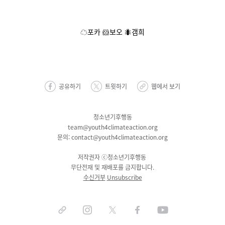
☁️
포카
🐹
보오
🐜
갬희
공유하기
트윗하기
웹에서 보기
청소년기후행동
team@youth4climateaction.org
문의: contact@youth4climateaction.org
저작권자
ⓒ청소년기후행동
무단전재 및 재배포를 금지합니다.
수신거부
Unsubscribe