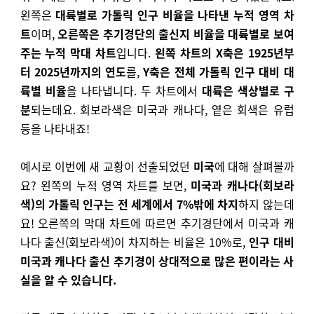
왼쪽은
대륙별로 가톨릭 인구 비율을 나타낸 누적 영역 차
트
이며,
오른쪽은 추기경단의 출신지 비율을 대륙별로 보여
주는 누적 막대 차트
입니다.
왼쪽 차트의
X축은 1925년부
터 2025년까지의 연도
를,
Y축은 전체 가톨릭 인구 대비 대
륙별 비율
을 나타냅니다. 두 차트에서
대륙은 색상별로 구
분
되는데요. 회보라색은 미국과 캐나다, 옅은 회색은 유럽
등을 나타내죠!
예시로 이번에 새 교황이 선출되었던
미국
에 대해 살펴볼까
요? 왼쪽의 누적 영역 차트를 보면,
미국과 캐나다(회보라
색)의 가톨릭 인구는 전 세계에서 7%밖에 차지
하지 않는데
요! 오른쪽의 막대 차트에 따르면 추기경단에서 미국과 캐
나다 출신(회보라색)이 차지하는 비율은 10%로,
인구 대비
미국과 캐나다 출신 추기경이 상대적으로 많은 편이라는 사
실을 알 수 있습니다.