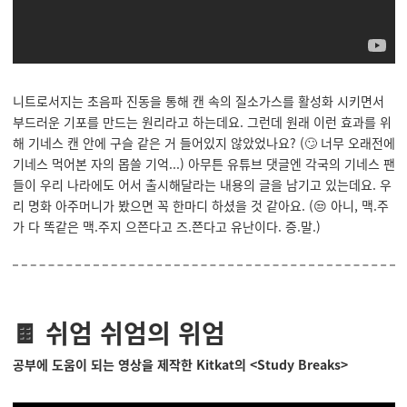
니트로서지는 초음파 진동을 통해 캔 속의 질소가스를 활성화 시키면서
부드러운 기포를 만드는 원리라고 하는데요. 그런데 원래 이런 효과를 위
해 기네스 캔 안에 구슬 같은 거 들어있지 않았었나요? (🙄 너무 오래전에
기네스 먹어본 자의 몹쓸 기억...) 아무튼 유튜브 댓글엔 각국의 기네스 팬
들이 우리 나라에도 어서 출시해달라는 내용의 글을 남기고 있는데요. 우
리 명화 아주머니가 봤으면 꼭 한마디 하셨을 것 같아요. (😒 아니, 맥.주
가 다 똑같은 맥.주지 으쯘다고 즈.쯘다고 유난이다. 증.말.)
🍫 쉬엄 쉬엄의 위엄
공부에 도움이 되는 영상을 제작한 Kitkat의 <Study Breaks>