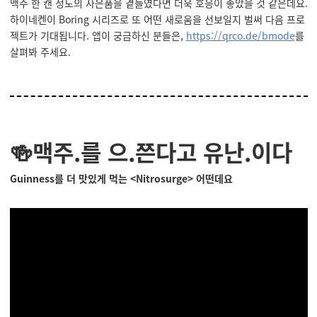
맥주 한 캔 정도의 사은품을 곁들였다면 더욱 호응이 좋았을 것 같은데요.
하이네켄이 Boring 시리즈로 또 어떤 새로움을 선보일지 벌써 다음 프로
젝트가 기대됩니다. 앱이 궁금하신 분들은,
https://qrco.de/bmode
를
살펴봐 주세요.
🍻맥주.를 으.쯘다고 유난.이다
Guinness를 더 맛있게 먹는 <Nitrosurge> 어떤데요