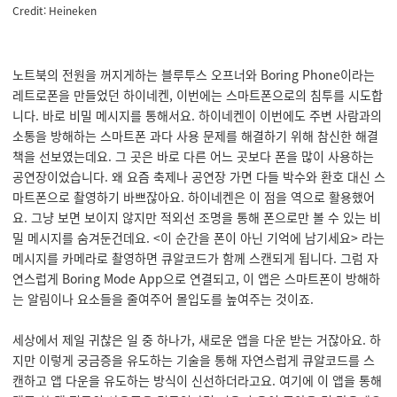
Credit: Heineken
노트북의 전원을 꺼지게하는 블루투스 오프너와 Boring Phone이라는
레트로폰을 만들었던 하이네켄, 이번에는 스마트폰으로의 침투를 시도합
니다. 바로 비밀 메시지를 통해서요. 하이네켄이 이번에도 주변 사람과의
소통을 방해하는 스마트폰 과다 사용 문제를 해결하기 위해 참신한 해결
책을 선보였는데요. 그 곳은 바로 다른 어느 곳보다 폰을 많이 사용하는
공연장이었습니다. 왜 요즘 축제나 공연장 가면 다들 박수와 환호 대신 스
마트폰으로 촬영하기 바쁘잖아요. 하이네켄은 이 점을 역으로 활용했어
요. 그냥 보면 보이지 않지만 적외선 조명을 통해 폰으로만 볼 수 있는 비
밀 메시지를 숨겨둔건데요. <이 순간을 폰이 아닌 기억에 남기세요> 라는
메시지를 카메라로 촬영하면 큐알코드가 함께 스캔되게 됩니다. 그럼 자
연스럽게 Boring Mode App으로 연결되고, 이 앱은 스마트폰이 방해하
는 알림이나 요소들을 줄여주어 몰입도를 높여주는 것이죠.
세상에서 제일 귀찮은 일 중 하나가, 새로운 앱을 다운 받는 거잖아요. 하
지만 이렇게 궁금증을 유도하는 기술을 통해 자연스럽게 큐알코드를 스
캔하고 앱 다운을 유도하는 방식이 신선하더라고요. 여기에 이 앱을 통해