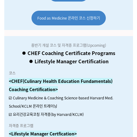
Food as Medicine 온라인 코스 신청하기
중반기 개설 코스 및 자격증 프로그램(Upcoming)
⏺️
CHEF Coaching Certificate Programs
⏺️ Lifestyle Manager Certification
코스
<CHEF(Culinary Health Education Fundamentals)
Coaching Certification>
☑️ Culinary Medicine & Coaching Science-based Harvard Med.
School/KCLM 온라인 트레이닝
☑️ 요리건강교육코칭 자격증(by Harvard/KCLM)
자격증 프로그램
<Lifestyle Manager Certfication>