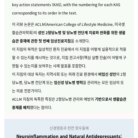
key action statements (KAS), with the numbering for each KAS
corresponding to its order in the text.
이 리뷰 논문은 ACLM(American College of Lifestyle Medicine, 미국생
활습관의학회)의
성인 2형당뇨병 및 당뇨병 전단계 치료와 완화를 위한 생활
습관 중재에 관한 첫 번째 임상진료지침
을 소개한다.
이 지침의 목적은 일상적인 환자 진료에서 이 지침을 어떻게 실용적으로 적용
할 수 있는지를 제시하는 것으로, 지침 권고사항(핵심 실행 진술)이 어떻게 구
현될 수 있는지를 보여주는 사례 발표를 포함한다.
이 지침의 대상 독자는 지역사회 또는 외래 진료 환경에서
비임신 성인
의 2형
당뇨병, 당뇨병 전단계 또는
임신성 당뇨병 병력
을 관리하는 모든 임상의 또
는 의료 전문가이다.
ACLM 지침의 독특한 특징은 2형당뇨병 관리와 예방의
기반으로서 생활습관
중재를 배치
했다는 점이다.
신경염증과 천연 항우울제
Neuroinflammation and Natural Antidepressants: