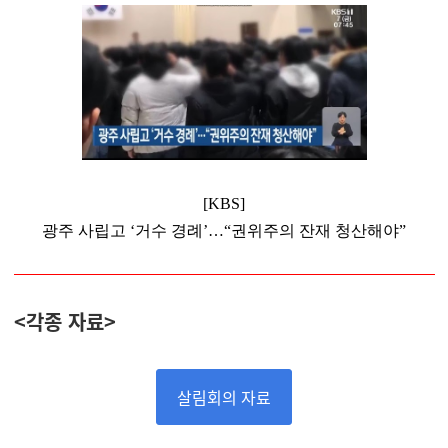
[KBS]
광주 사립고 ‘거수 경례’…“권위주의 잔재 청산해야”
<각종 자료>
살림회의 자료