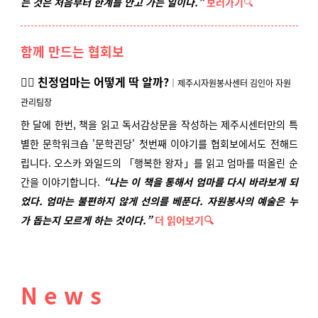
는 것은 처음부터 한계를 안고 가는 일이다.”
보러가기
🔍
함께 만드는 협회보
✍🏻 친정엄마는 어떻게 딱 알까?
｜제주시자원봉사센터 김인아 자원
관리팀장
한 달에 한번, 책을 읽고 독서감상문을 작성하는 제주시센터만의 특
별한 문학워크숍 '문학괸당' 첫번째 이야기를 협회보에서도 전해드
립니다. 오스카 와일드의 「행복한 왕자」를 읽고 엄마를 떠올린 순
간을 이야기합니다.
“
나는 이 책을 통해서 엄마를 다시 바라보게 되
었다. 엄마는 불편하지 않게 선의를 베푼다.
자원봉사의 예술은 누
가 돕는지 모르게 하는 것이다.”
더 읽어보기
🔍
N e w s