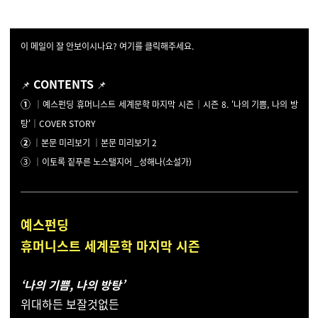
이 메일이 잘 안보이시나요? 여기를 클릭해주세요.
CONTENTS
📌
📌
①
｜
예스펀딩
휴머니스트 세계문학 마지막 시즌
｜
시즌 8. '나의 기쁨, 나의 방
탕'
｜
COVER STORY
②
｜본문 미리보기
｜본문 미리보기 2
③
｜이토록 짙푸른 노스탤지어 _성해나(소설가)
예스펀딩
휴머니스트 세계문학
마지막 시즌
‘나의 기쁨, 나의 방탕’
위대하든 보잘것없든