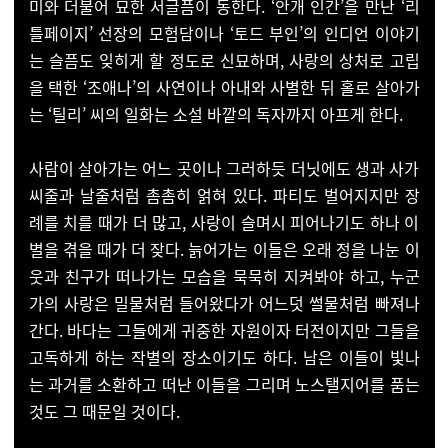
미와 더불어 묘한 서글픔이 동한다. ‘안개 인간’을 만난 ‘리
틀페이지’ 선장의 모험담이나 ‘토드 부인’의 인디언 이야기
는 슬픔도 잊히게 할 정도로 신묘하며, 사랑의 상처로 고립
을 택한 ‘조애나’의 사연이나 아내와 사별한 뒤 홀로 살아가
는 ‘틸리’ 씨의 일화는 소설 바깥의 독자까지 아프게 한다.
사람이 살아가는 어느 곳이나 그러하듯 더닛에도 생과 사가
씨줄과 날줄처럼 촘촘히 얽혀 있다. 파티도 벌어지지만 장
례를 치를 때가 더 많고, 사랑이 슬며시 피어나기도 하나 이
별을 겪을 때가 더 잦다. 늙어가는 이들은 오래 정을 나눈 이
웃과 친구가 떠나가는 모습을 묵묵히 지켜봐야 하고, 누군
가의 사랑은 밀물처럼 들어왔다가 어느덧 썰물처럼 빠져나
간다. 바다는 그들에게 귀중한 자원이자 터전이지만 그들을
고독하게 하는 작별의 장소이기도 하다. 남은 이들이 빛나
는 과거를 소환하고 떠난 이들을 그리며 노스탤지어를 품는
것도 그 때문일 것이다.