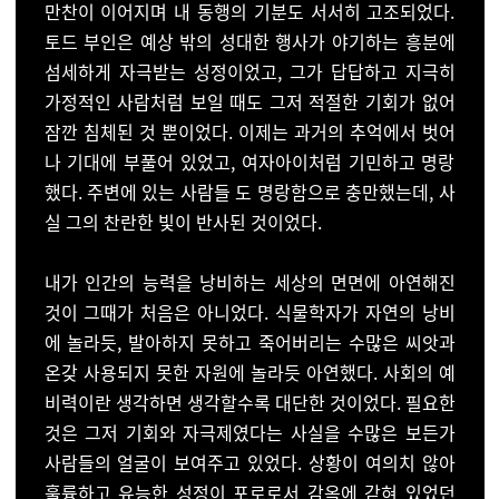
만찬이 이어지며 내 동행의 기분도 서서히 고조되었다.
토
드 부인은 예상 밖의 성대한 행사가 야기하는 흥분에
섬세하
게 자극받는 성정이었고, 그가 답답하고 지극히
가정적인 사
람처럼 보일 때도 그저 적절한 기회가 없어
잠깐 침체된 것
뿐이었다. 이제는 과거의 추억에서 벗어
나 기대에 부풀어 있
었고, 여자아이처럼 기민하고 명랑
했다. 주변에 있는 사람들 도 명랑함으로 충만했는데, 사
실 그의 찬란한 빛이 반사된 것
이었다.
내가 인간의 능력을 낭비하는 세상의 면면에 아연해
진
것이 그때가 처음은 아니었다. 식물학자가 자연의 낭비
에
놀라듯, 발아하지 못하고 죽어버리는 수많은 씨앗과
온갖 사
용되지 못한 자원에 놀라듯 아연했다. 사회의 예
비력이란 생
각하면 생각할수록 대단한 것이었다. 필요한
것은 그저 기회
와 자극제였다는 사실을 수많은 보든가
사람들의 얼굴이 보
여주고 있었다. 상황이 여의치 않아
훌륭하고 유능한 성정이
포로로서 감옥에 갇혀 있었던