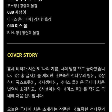
무스잉 | 강영희 옮김
039 사생아
이디스 올리비어 | 김지현 옮김
040 미스 몰
E. H. 영 | 정연희 옮김
COVER STORY
흄세 레터가 시즌 8. '나의 기쁨, 나의 방탕'으로 돌아왔습니
다.
《주홍 글자》를 제외한 《뾰족한 전나무의 땅》, 《상
하이 폭스트롯》, 《사생아》, 《미스 몰》은 국내에 처음
번역해 소개하고, 《사생아》와 《미스 몰》은 작가도 국
내에 처음 선보입니다.
오늘은 국내에 처음 소개하는 작품인
《뾰족한 전나무의