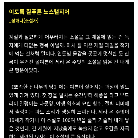
이토록 짙푸른 노스탤지어
_성해나(소설가)
계절과 절묘하게 어우러지는 소설을 그 계절에 읽는 건 독
자에게 더없는 행복 아닐까. 마치 잘 익은 제철 과일을 적기
에 먹는 것처럼 말이다. 연둣빛 물감을 곳곳에 덧칠한 듯 신
록이 우거진 올여름에 세라 온 주잇의 소설을 읽은 건 내게
큰 행운이었다.
《뾰족한 전나무의 땅》에는 여름이 짙어지는 과정이 밀도
있게 담겨 있다. 첫 장을 펼치는 순간부터 해풍을 타고 부드
러이 일렁이는 나뭇잎, 야생 약초의 묘한 향취, 절벽 너머에
서 출렁이는 파도 소리가 생생히 느껴진다. 세라 온 주잇이
19세기 작가니 이 소설도 100여 년을 훌쩍 거슬러 내게 닿
은 것인데, 긴 세월이 지났음에도 녹슬지 않고 오감을 자극
하는 세련된 묘사는 이 소설의 큰 유산이다.