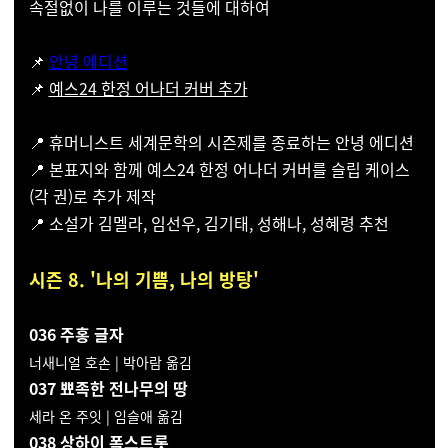
속절없이 나를 이루는 것들에 대하여
📌
안녕 에디션
📌
예스24 한정 어나더 커버 추가
📍 휴머니스트 세계문학의 시즌제를 종료하는 안녕 에디션
📍 본표지와 함께 예스24 한정 어나더 커버를 슬립 케이스
(각 권)로 추가 제작
📍 소설가 김멜라, 임선우, 김기태, 성해나, 성혜령 추천
시즌 8. '나의 기쁨, 나의 방탕'
036 주홍 글자
너새니얼 호손 | 박아람 옮김
037 뾰족한 전나무의 땅
세라 온 주잇 | 임슬애 옮김
038 상하이 폭스트롯