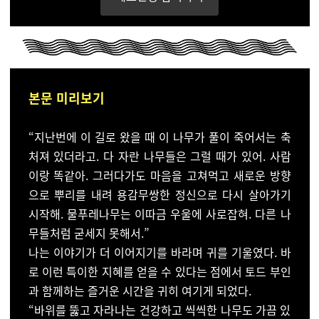
본문 미리보기
“지난번에 이 길로 왔을 때
이 나무가 풀이 죽어서는 축
처져 있더라고. 다 자란 나무들
은 그럴 때가 있어. 사람
이랑 똑같아. 그러다가도 마음을 고
쳐먹고 새로운 방향
으로 뿌리를 내려 용감무쌍한 정신으로
다시 살아가기
시작해. 물푸레나무는 이따금 우울에 사로잡
혀. 다른 나
무들처럼 굳세지 못해서.”
나는 이야기가 더 이어지기를 바라며 귀를 기울였다. 바
로
이런 특이한 지혜를 얻을 수 있다는 점에서 토드 부인
과 함
께하는 즐거운 시간을 귀히 여기게 되었다.
“바위를 뚫고 자라나는 건강하고 씩씩한 나무도 가끔 있