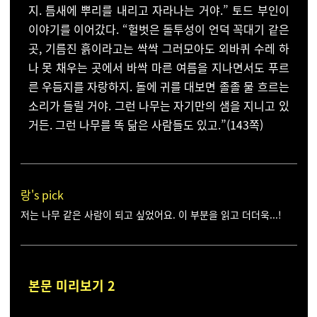
지.
틈새에 뿌리를 내리고 자라나는 거야.” 토드 부인이
이야기를
이어갔다. “헐벗은 돌투성이 언덕 꼭대기 같은
곳, 기름진 흙
이라고는 싹싹 그러모아도 외바퀴 수레 하
나 못 채우는 곳에
서 바싹 마른 여름을 지나면서도 푸르
른 우듬지를 자랑하지.
돌에 귀를 대보면 졸졸 물 흐르는
소리가 들릴 거야. 그런 나
무는 자기만의 샘을 지니고 있
거든. 그런 나무를 똑 닮은 사
람들도 있고.”
(143쪽)
랑's pick
저는 나무 같은 사람이 되고 싶었어요. 이 부분을 읽고 더더욱...!
본문 미리보기 2