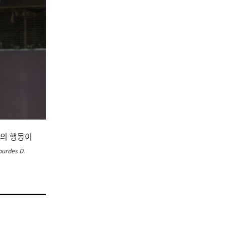
신의 행동이
urdes D.