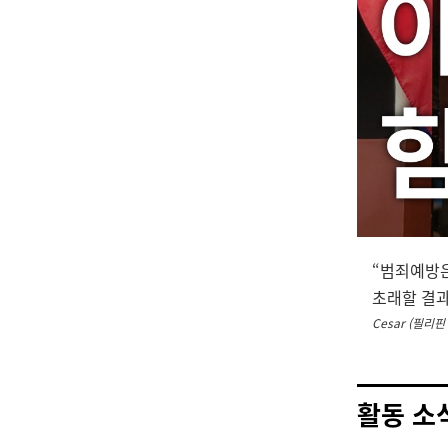
“범죄예방은
초래할 결과
Cesar (필리
활동 소