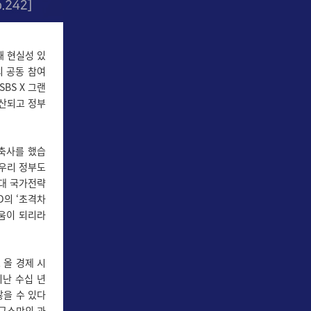
때 현실성 있
의 공동 참여
BS X 그랜
확산되고 정부
축사를 했습
 우리 정부도
2대 국가전략
D의 ‘초격차
돋움이 되리라
 올 경제 시
지난 수십 년
않을 수 있다
연구소만의 과