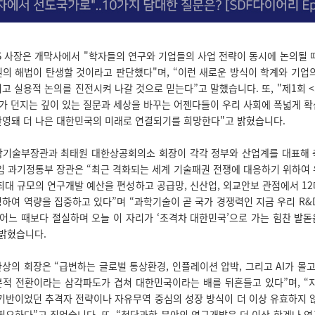
S 사장은 개막사에서 "학자들의 연구와 기업들의 사업 전략이 동시에 논의될 
의 해법이 탄생할 것이라고 판단했다"며, “이런 새로운 방식이 학계와 기업
고 실용적 논의를 진전시켜 나갈 것으로 믿는다”고 말했습니다. 또, "제1회 <S
가 던지는 깊이 있는 질문과 세상을 바꾸는 어젠다들이 우리 사회에 폭넓게 
반영돼 더 나은 대한민국의 미래로 연결되기를 희망한다"고 밝혔습니다.
학기술부장관과 최태원 대한상공회의소 회장이 각각 정부와 산업계를 대표해 
임 과기정통부 장관은 “최근 격화되는 세계 기술패권 전쟁에 대응하기 위하여
최대 규모의 연구개발 예산을 편성하고 공급망, 신산업, 외교안보 관점에서 1
하여 역량을 집중하고 있다”며 “과학기술이 곧 국가 경쟁력인 지금 우리 R&
 어느 때보다 절실하며 오늘 이 자리가 ‘초격차 대한민국’으로 가는 힘찬 발
밝혔습니다.
상의 회장은 “급변하는 글로벌 통상환경, 인플레이션 압박, 그리고 AI가 몰고
적 전환이라는 삼각파도가 겹쳐 대한민국이라는 배를 뒤흔들고 있다”며, “
기반이었던 추격자 전략이나 자유무역 중심의 성장 방식이 더 이상 유효하지 
필요하다”고 짚었습니다. 또, “첨단과학 분야의 연구개발은 더 이상 학계나 