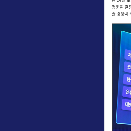
난 24일 
명운을 결
술 경쟁력 