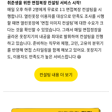
취준생을 위한 면접복장 컨설팅 서비스 시작!
매일 오후 하루 2명에게 무료로 1:1 면접복장 컨설팅을 시
행합니다. 열린옷장 이용자를
대상으로
만족도
조사를
시행
할
때면
열린옷장에
‘
면접
이미지
컨설팅
’
에
대한
수요가 크
다는 것을
확인할
수
있었습니다
.
그래서
매일
면접정장을
골라온
옷장지기의
내공을 최대로 발휘하여 컨설팅을 진행
하고 있습니다. 준비하는 직무와 체형, 고민, 고유의 분위기
를 반영해 면접 스타일링을 함께 해보고 있어요. 옷장지기
도, 이용자도 만족도가 높은 서비스랍니다 😆
컨설팅 내용 더 보기