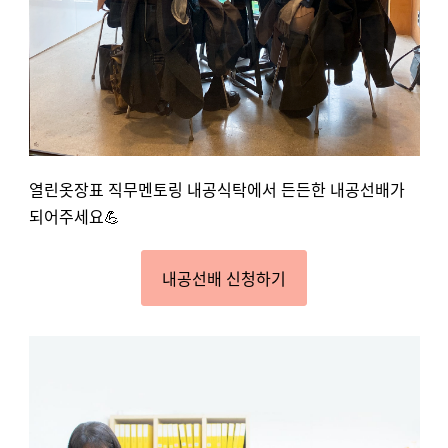
열린옷장표 직무멘토링 내공식탁에서 든든한 내공선배가
되어주세요💪
내공선배 신청하기