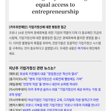
[카우프만재단] 기업가정신에 대한 평등한 접근
코로나 19로 인하여 경제회복을 위한 기업의 역할이 더욱 더 중요해진 지금의
시점에, 기업가정신에 대한 불평등한 접근은 경제회복에 불리한 영향을 줍니
다. 이러한 불평등의 해결을 위하여, 전문가들은 포괄적인 기업가정신 시스템
을 구축하는 것이 중요하다고 설명합니다. 자세한 내용은
여기
에서 확인해주
세요.
지난주 기업가정신 관련 뉴스는?
[메트로]
최성욱 키친밸리 대표 "창업정신은 혁신의 열쇠"
[중기이코노미]
"벤처 기업가정신은 사회전체 웰빙에도 기여"
[매일경제]
'안정적 직업' 틀 벗어나 내안의 슈퍼맨 꺼내자
[아시아투데이]
미카 후투넨 슬러시 대표 "기업가정신이 세상 바꾸는 가장 효
과적 방법"
[아시아투데이]
여성기업인 기업가정신 교육, 디지털화 지원 법적근거 마련
[벤처스퀘어]
코로나 극복을 위한 기업가정신 '코로나 이후의 미래를 만나다'
[중도일보]
비대면 시대에 따른 기업가정신의 중요성