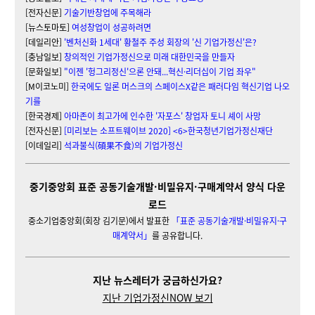
[전자신문]
기술기반창업에 주목해라
[뉴스토마토]
여성창업이 성공하려면
[데일리안]
'벤처신화 1세대' 황철주 주성 회장의 '신 기업가정신'은?
[충남일보]
창의적인 기업가정신으로 미래 대한민국을 만들자
[문화일보]
"이젠 '헝그리정신'으론 안돼...혁신·리더십이 기업 좌우"
[M이코노미]
한국에도 일론 머스크의 스페이스X같은 패러다임 혁신기업 나오
기를
[한국경제]
아마존이 최고가에 인수한 '자포스' 창업자 토니 셰이 사망
[전자신문]
[미리보는 소프트웨이브 2020] <6>한국청년기업가정신재단
[이데일리]
석과불식(碩果不食)의 기업가정신
중기중앙회 표준 공동기술개발·비밀유지·구매계약서 양식 다운
로드
중소기업중앙회(회장 김기문)에서 발표한
「표준 공동기술개발·비밀유지·구
매계약서」
를 공유합니다.
지난 뉴스레터가 궁금하신가요?
지난 기업가정신NOW 보기