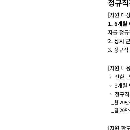
정규직
[지원 대상
1.
6
개월
자
를
정규
2. 상시
3. 정규
[지원 내용
◦
전환 근
◦
3개월
◦
정규직
_월 20
_월 20
[지원 한도