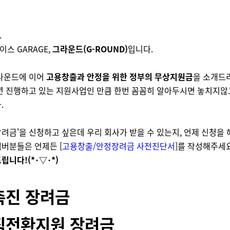
.
스 GARAGE,
그라운드(G-ROUND)
입니다.
그라운드에 이어
고용창출과 안정을 위한 정부의 무상지원금
을 소개드
년 진행하고 있는 지원사업인 만큼 한번 꼼꼼히 알아두시면 놓치지
.
려금'
을 신청하고 싶은데 우리 회사가 받을 수 있는지, 언제 신청을
멤버분
들은 언제든
[
고용창출/안정장려금 사전진단서
]
를
작성해주세요
립니다!(*･▽･*)
촉진 장려금
직전환지원 장려금