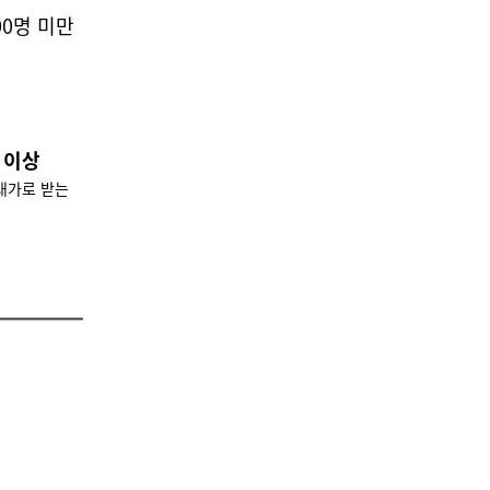
00명 미만
 이상
대가로 받는