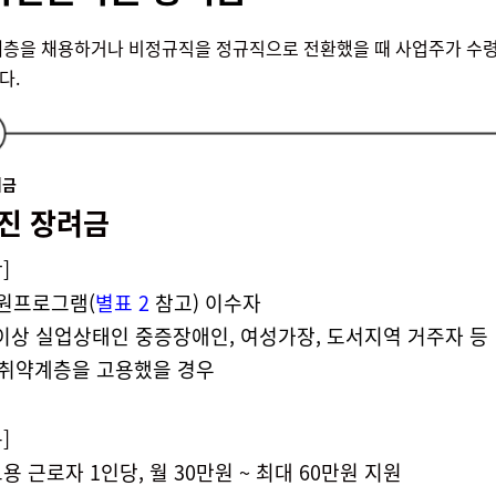
층을 채용하거나 비정규직을 정규직으로 전환했을 때 사업주가 수령
다.
려금
진 장려금
]
지원프로그램
(
별표
2
참고
)
이수자
월 이상 실업상태인 중증장애인
,
여성가장
,
도서지역 거주자
등
업취약계층을 고용했을 경우
]
용 근로자 1인당, 월 30만원 ~ 최대 60만원 지원