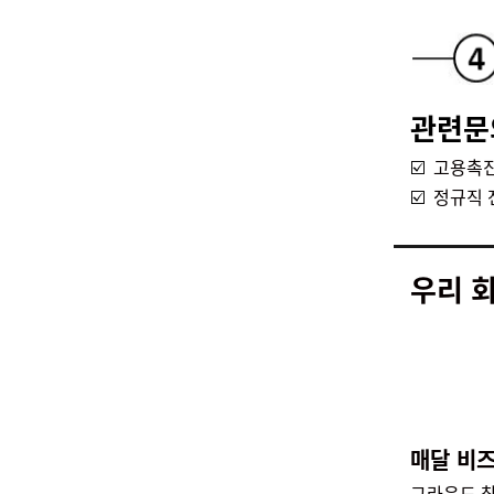
관련
☑️
고용촉진 장
☑️
정규직 전환
우리 
매달 비즈
그라운드 참