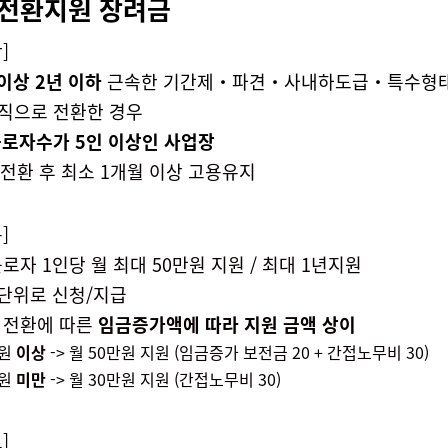
전환지원 장려금
]
 이상
2
년 이하
근속한
기간제‧파견‧사내하도급‧특수형
직으로 전환한 경우
 근로자수가 5인 이상인 사업장
직 전환 후 최소 1개월 이상 고용유지
]
로자 1인당 월 최대 50만원 지원 / 최대 1년지원
 단위로 신청/지급
 전환에 따른
임금증가액에 따라 지원 금액 상이
만원
이상
-> 월 50만원 지원 (임금증가 보전금 20 + 간접노무비 30)
만원
미만
-> 월 30만원 지원 (간접노무비 30)
]