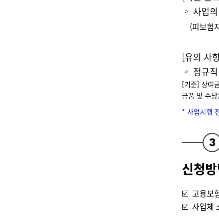
◦
사업의 
(피보험자 
[유의 사항
◦
정규직
[기준]
상여금
금품 및 수당
* 사업시행 
신청방
☑️ 고용보
☑️ 사업체