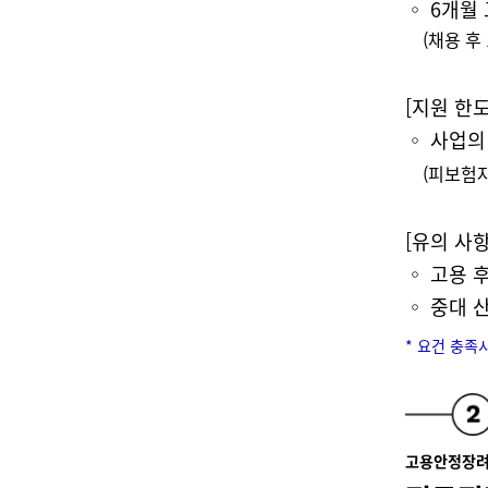
◦
6개월 
(채용 후 
[지원 한도
◦
사업의
(피보험자 
[유의 사항
◦ 고용 
◦ 중대 
* 요건 충족
고용안정장