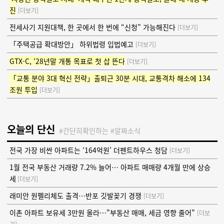
진
[더보기]
전세사기 지원대책, 한 곳에서 한 번에 “신청” 가능해진다
[더보기]
「주택공급 확대방안」 하위법령 입법예고
[더보기]
GTX-C, ‘28년말 개통 목표로 첫 삽 뜬다
[더보기]
「교통 분야 3대 혁신 전략」출퇴근 30분 시대, 교통격차 해소에 134
조원 투입
[더보기]
오늘의 단신
#간단히확인하는 #알짜소식
전국 가장 비싼 아파트는 ‘164억원’ 더펜트하우스 청담
[더보기]
1월 전국 부동산 거래량 7.2% 늘어… 아파트 매매량 4개월 만에 상승
세
[더보기]
래미안 원펠리체도 출격…반포 깃발꽂기 경쟁
[더보기]
이촌 아파트 보유세 3만원 올라…"부동산 매매, 세금 영향 줄어"
[더보