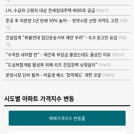
기]
LH, 수급자·고령자 대상 전세임대주택 4000호 공급
[더보기]
준공 후 미분양 1년 만에 50% 늘어… 청약시장 선방 지역도 고전
[더보
기]
건설업계 “화물연대 집단운송거부 재연 우려”…ILO 권고안 유감
[더보
기]
"수억원 내야할 판"…재건축 부담금 줄었는데도 울상인 이유
[더보기]
"도심복합개발 활성화 위해 리츠 진입장벽 낮춰달라"
[더보기]
분양시장 단비 될까…저출생 해소 ‘청약제도’ 개편 코앞
[더보기]
시도별 아파트 가격지수 변동
매매가격지수 변동률