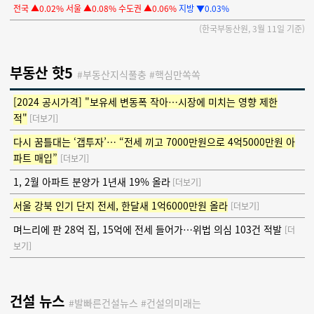
전국 ▲0.02%
서울 ▲0.08%
수도권 ▲0.06%
지방 ▼0.03%
(한국부동산원, 3월 11일 기준)
부동산
핫5
#부동산지식풀충
#핵심만쏙쏙
[2024 공시가격] "보유세 변동폭 작아…시장에 미치는 영향 제한
적"
[더보기]
다시 꿈틀대는 ‘갭투자’… “전세 끼고 7000만원으로 4억5000만원 아
파트 매입”
[더보기]
1, 2월 아파트 분양가 1년새 19% 올라
[더보기]
서울 강북 인기 단지 전세, 한달새 1억6000만원 올라
[더보기]
며느리에 판 28억 집, 15억에 전세 들어가…위법 의심 103건 적발
[더
보기]
건설 뉴스
#발빠른건설뉴스 #건설의미래는