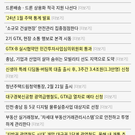
드론배송 · 드론 상용화 적극 지원 나선다
[더보기]
‘24년 1월 주택 통계 발표
[더보기]
‘소규모 건설현장’ 안전관리 집중점점한다
[더보기]
2기 GTX, 현장 소통 행보로 본격 시동
[더보기]
GTX-B 실시협약안 민간투자사업심의위원회 통과
[더보기]
충남, 기업과 산업이 살아 숨쉬는 모빌리티 선도 지역으로 도약
[더보기]
신생아 특례 디딤돌·버팀목 대출 출시 후, 3주간 3.4조원(1.3만명) 신청
[더보기]
청년주택드림청약통장, 2월 21일 출시
[더보기]
대구경북신공항 광역급행철도, GTX급 열차로 예타 신청
[더보기]
인천·충남 등 5곳 디지털 물류실증사업 대상지로 선정
[더보기]
부동산 실거래정보, ‘차세대 부동산거래관리시스템’으로 안전하고 투명
하게 관리한다
[더보기]
‘지방권 광역철도 시대’ 개막 대구권 1단계 광역철도, 올해 내 개통 추