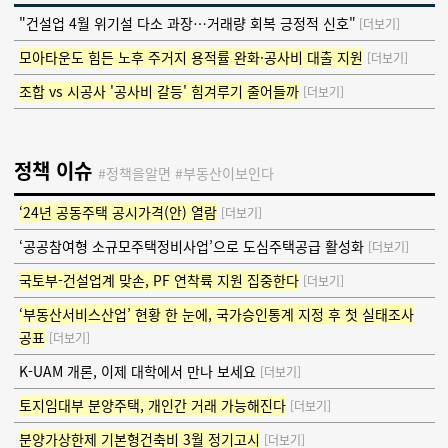
"건설업 4월 위기설 다소 과장…거래량 회복 긍정적 신호"
[더보기]
모아타운도 힘든 노후 주거지 용적률 완화·공사비 대출 지원
[더보기]
조합 vs 시공사 '공사비 갈등' 힘겨루기 줄어들까
[더보기]
정책 이슈
#정책을알면 #부동산이보인다
‘24년 공동주택 공시가격(안) 열람
[더보기]
‘공공참여형 소규모주택정비사업’으로 도심주택공급 활성화
[더보기]
국토부-건설업계 맞손, PF 연착륙 지원 집중한다
[더보기]
‘부동산서비스산업’ 현황 한 눈에, 국가승인통계 지정 후 첫 실태조사
공표
[더보기]
K-UAM 개론, 이제 대학에서 만나 보세요
[더보기]
토지임대부 분양주택, 개인간 거래 가능해진다
[더보기]
분양가상한제 기본형건축비 3월 정기고시
[더보기]