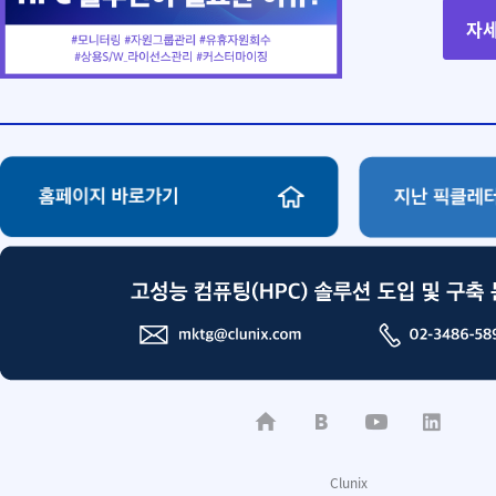
자
Clunix