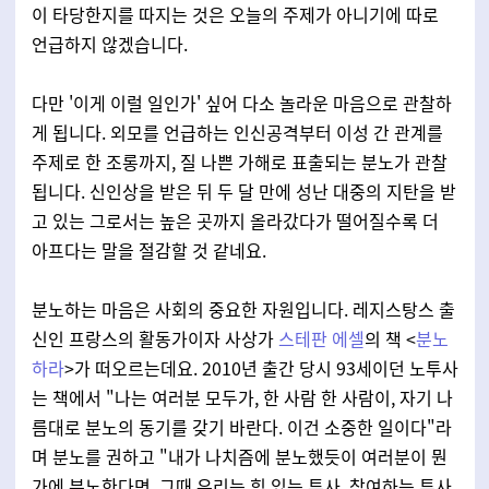
이 타당한지를 따지는 것은 오늘의 주제가 아니기에 따로
언급하지 않겠습니다.
다만 '이게 이럴 일인가' 싶어 다소 놀라운 마음으로 관찰하
게 됩니다. 외모를 언급하는 인신공격부터 이성 간 관계를
주제로 한 조롱까지, 질 나쁜 가해로 표출되는 분노가 관찰
됩니다. 신인상을 받은 뒤 두 달 만에 성난 대중의 지탄을 받
고 있는 그로서는 높은 곳까지 올라갔다가 떨어질수록 더
아프다는 말을 절감할 것 같네요.
분노하는 마음은 사회의 중요한 자원입니다. 레지스탕스 출
신인 프랑스의 활동가이자 사상가
스테판 에셀
의 책 <
분노
하라
>가 떠오르는데요. 2010년 출간 당시 93세이던 노투사
는 책에서 "나는 여러분 모두가, 한 사람 한 사람이, 자기 나
름대로 분노의 동기를 갖기 바란다. 이건 소중한 일이다"라
며 분노를 권하고 "내가 나치즘에 분노했듯이 여러분이 뭔
가에 분노한다면, 그때 우리는 힘 있는 투사, 참여하는 투사