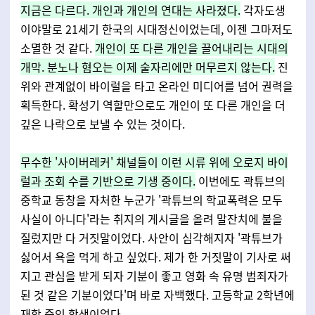
지금은 다르다. 개인과 개인의 연대는 사라졌다.
각자도생
이야말로 21세기 한국의 시대정신이었는데, 이젠 그마저도
소멸한 것 같다.
개인이 또 다른 개인을 끌어내리는 시대의
개막. 분노나 혐오는 이제 술자리에만 머무르지 않는다.
진
위와 관계없이 바이럴을 타고 온라인 미디어를 넘어 권력을
획득한다. 확성기 역할만으로도 개인이 또 다른 개인을 더
깊은 나락으로 보낼 수 있는 것이다.
무수한 '사이버레커' 채널들이 이런 시류 위에 오로지 바이
럴과 조회 수를 기반으로 기생 중이다.
이번에도 곽튜브의
중학교 동창을 자처한 누군가 '곽튜브의 학교폭력은 모두
사실이 아니다'라는 취지의 게시글을 올려 말잔치에 불을
질렀지만 다 거짓말이었다. 사안이 심각해지자 '곽튜브가
싫어서 욕을 먹게 하고 싶었다. 제가 한 거짓말이 기사로 써
지고 관심을 받게 되자 기분이 좋고 영화 속 유명 범죄자가
된 것 같은 기분이었다'며 바로 자백했다. 고등학교 2학년에
재학 중인 학생이었다.