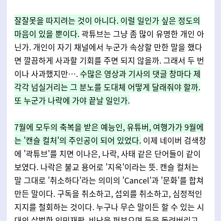
잘잘못을 따지려는 것이 아니다. 이럴 일인가 싶은 정도의
마음이 있을 뿐이다.
곽튜브는 그냥 좀 많이 유명한 개인 아
닌가. 개인이 자기 채널에서 누군가 속상할 만한 말을 했다
면 깔끔하게 사과할 기회를 주면 되지 않을까. 그래서 두 번
이나 사과했지만….
수많은 영상과 기사의 댓글 창마다 제
각각 넘실거리는 그 분노를 도대체 어떻게 달래줘야 할까.
또 누군가 나락에 가야 끝날 일인가.
7월에 모두의 축복을 받은 예능인, 유튜버, 여행가가 9월에
는 '캔슬 컬처'의 주인공이 되어 있었다.
이제 네이버 검색창
에 '곽튜브'를 치면 이나은, 나락, 사태 같은 단어들이 같이
보였다. 나락은 불교 용어로 '지옥'이라는 뜻. 캔슬 컬처는
말 그대로 '취소하다'라는 의미의 'Cancel'과 '문화'를 합쳐
만든 말이다. 구독을 취소하고, 섭외를 취소하고, 심정적인
지지를 철회하는 것이다. 누구나 무슨 말이든 할 수 있는 시
대의 살벌한 인민재판. 비난을 퍼부으며 등을 돌려버리고