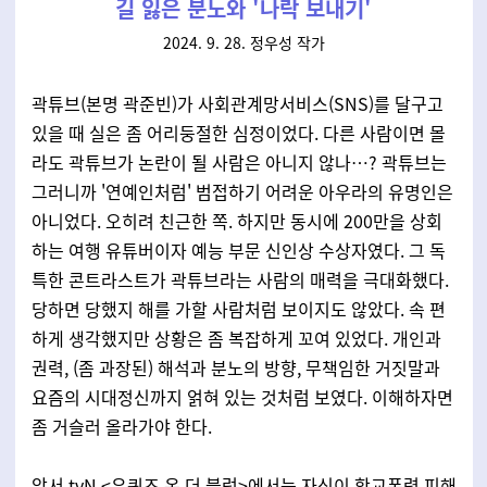
길 잃은 분노와 '나락 보내기'
2024. 9. 28. 정우성 작가
곽튜브(본명 곽준빈)가 사회관계망서비스(SNS)를 달구고
있을 때 실은 좀 어리둥절한 심정이었다. 다른 사람이면 몰
라도 곽튜브가 논란이 될 사람은 아니지 않나…? 곽튜브는
그러니까 '연예인처럼' 범접하기 어려운 아우라의 유명인은
아니었다. 오히려 친근한 쪽. 하지만 동시에 200만을 상회
하는 여행 유튜버이자 예능 부문 신인상 수상자였다. 그 독
특한 콘트라스트가 곽튜브라는 사람의 매력을 극대화했다.
당하면 당했지 해를 가할 사람처럼 보이지도 않았다. 속 편
하게 생각했지만 상황은 좀 복잡하게 꼬여 있었다. 개인과
권력, (좀 과장된) 해석과 분노의 방향, 무책임한 거짓말과
요즘의 시대정신까지 얽혀 있는 것처럼 보였다. 이해하자면
좀 거슬러 올라가야 한다.
앞서 tvN <유퀴즈 온 더 블럭>에서는 자신이 학교폭력 피해