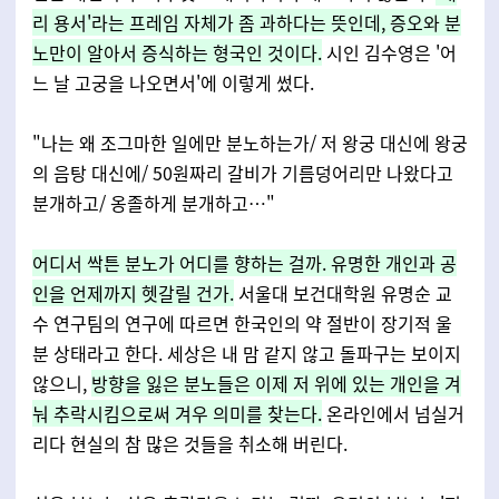
리 용서'라는 프레임 자체가 좀 과하다는 뜻인데, 증오와 분
노만이 알아서 증식하는 형국인 것이다.
시인 김수영은 '어
느 날 고궁을 나오면서'에 이렇게 썼다.
"나는 왜 조그마한 일에만 분노하는가/ 저 왕궁 대신에 왕궁
의 음탕 대신에/ 50원짜리 갈비가 기름덩어리만 나왔다고
분개하고/ 옹졸하게 분개하고…"
어디서 싹튼 분노가 어디를 향하는 걸까. 유명한 개인과 공
인을 언제까지 헷갈릴 건가.
서울대 보건대학원 유명순 교
수 연구팀의 연구에 따르면 한국인의 약 절반이 장기적 울
분 상태라고 한다. 세상은 내 맘 같지 않고 돌파구는 보이지
않으니,
방향을 잃은 분노들은 이제 저 위에 있는 개인을 겨
눠 추락시킴으로써 겨우 의미를 찾는다.
온라인에서 넘실거
리다 현실의 참 많은 것들을 취소해 버린다.