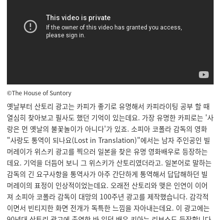
©The House of Suntory
옛날부터 산토리 광고는 카피가 좋기로 유명해서 카피라이팅 공부 할 때
열심히 찾아보고 필사도 했던 기억이 있는데요. 가장 유명한 카피로는 '사
랑은 먼 옛날의 불꽃놀이가 아니다'가 있죠. 소피아 코폴라 감독의 영화
"사랑도 통역이 되나요(Lost in Translation)"에서는 남자 주인공인 빌
머레이가 위스키 광고를 찍으러 일본을 찾은 유명 영화배우로 등장하는
데요. 기억을 더듬어 보니 그 위스키가 산토리였더라고. 일본어로 말하는
감독의 긴 요구사항을 통역사가 아주 간단하게 통역해서 답답해하던 빌
머레이의 표정이 인상적이었는데요. 오래전 산토리와 맺은 인연이 이어
져 소피아 코폴라 감독이 대망의 100주년 광고를 제작했습니다. 감각적
이면서 빈티지한 화면 전개가 독특한 느낌을 자아내는데요. 이 광고에는
90년대 산토리 광고에 출연한 바 있던 배우 키아누 리브스도 등장합니다.