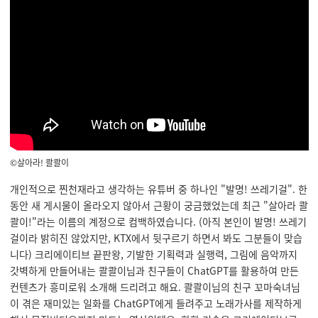
©살아라! 콸콸이
개인적으로 찐천재라고 생각하는 유튜버 중 하나인 "발명! 쓰레기걸". 한
동안 새 게시물이 올라오지 않아서 근황이 궁금했었는데 최근 "살아라 콸
콸이!"라는 이름의 계정으로 컴백하였습니다. (아직 본인이 발명! 쓰레기
걸이라 밝히진 않았지만, KTX에서 뒷구르기 하면서 봐도 그분들이 맞습
니다) 크리에이티브 끝판왕, 기발한 기획력과 실행력, 그림에 음악까지
갓벽하게 만들어내는 콸콸이님과 친구들이 ChatGPT를 활용하여 만든
컨텐츠가 흥미로워 소개해 드리려고 해요. 콸콸이님의 친구 꼬마숙녀님
이 겪은 재미있는 일화를 ChatGPT에게 들려주고 노래가사를 제작하게