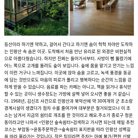
등산이라 하기엔 약하고
,
걸어서 간다고 하기엔
숨이 헉헉 차야만 도착하
는 인왕산 속 숨은 이곳
.
도착해서 처음 만난 유리로 된 외경은
비현실적
으로 아름다웠습니다
.
하지만 진짜는
들어가서부터
.
사방이 뻥 뚫렸기에
어느 쪽으로 고개를 돌려도
숲이 보입니다
.
숲에 몸을 맡기고 안기는 느낌
이 이런 거구나 느껴집니다
.
이곳에 앉아 숨을 고르고
,
녹색 풍경을 동공
에 담는 것만으로도
마음의 피로가 풀리고 행복하다는 순간의 느낌을
강
하게 받을 수 있습니다
.
음료를 파는 카페는 아니고
,
책을 읽거나 휴식만
할 수 있는 곳이니
생수정도는 가방에 살짝 넣어 오시면
좋을 거 같습니
다
.
1968
년
,
김신조
사건으로 인왕산과 북악산에 약
30
여개의
군 초소랑
경계시설이
생겼다가 점차 수를 줄여가며 대부분은 철거되었으나
이 초
소는 남겨서 지금의 쉼터로 개조를 한 것이라고 해요.
주소가 종로구
청운
동이라고만
나와서
<
인왕산
숲속
쉼터
>
검색하고 가시면 되는데
제일 추천
코스는
부암동->
윤동주문학관->
숲속쉼터
표지판을 따라
인왕산 성벽길
을
따라 올라가는 것입니다
.
작은 팁이라면 주차는 아예 불가
/
편한 신발