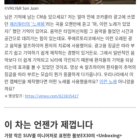
©VMLY&R San Juan
님은 기억에 남는 CM송 있으세요? 저는 얼마 전에 코카콜라 광고에 쓰였
던
체리필터의 '느껴봐'
라는 곡을 오랜만에 듣고 '와, 이런 노래가 있었
지!' 했던 기억이 있어요. 음악은 타임머신처럼 그 음악을 들었던 시간과
공간으로 데려가는 힘이 있는데요. 푸에르토리코에서는 이런 오래된 광
고 음악을 알츠하이머 환자의 치료에 사용했어요. 광고용 징글은 따라 부
르기 쉽고 기억하기 쉽게 제작하는 경향이 있거든요. 그래서 일반적인 음
악보다 더 쉽게 기억되고 뇌리에 각인되기 때문에 환자들의 기억을 되살
리는데 효과를 볼 수 있었던 것이죠. 영상 속 알츠하이머 환자들이 추억의
징글을 따라 부르는 모습이 뭔가 뭉클하게 다가옵니다. 우리나라에서 이
런 캠페인을 제작했다면 어떤 노래를 사용했을까요?
이런 노래
아니었을
까요?
✳️ 영상링크 :
https://vimeo.com/823835427
이 차는 언젠가 제껍니다
가장 작은 SUV를 미니어처로 표현한 볼보EX30의 <Unboxing>