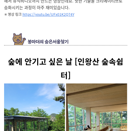
해서 뮤직비디오까지 만드는 영상인데요. 핫한 기술을 크리에이티브로
승화시키는 과정이 아주 재미있습니다.
✳️ 영상 링크
https://youtu.be/UFx01K2Q74Y
숲에 안기고 싶은 날
[
인왕산
숲속쉼
터
]