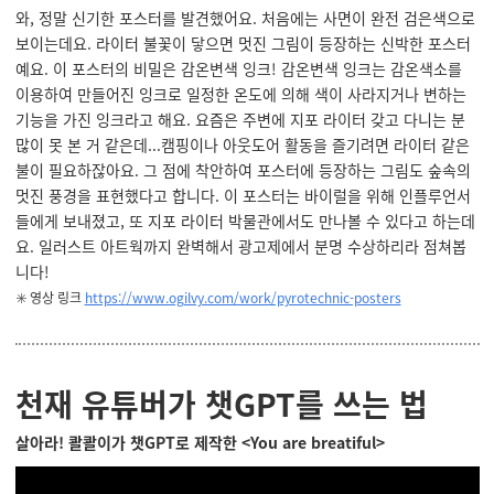
와, 정말 신기한 포스터를 발견했어요. 처음에는 사면이 완전 검은색으로
보이는데요. 라이터 불꽃이 닿으면 멋진 그림이 등장하는 신박한 포스터
예요. 이 포스터의 비밀은 감온변색 잉크!
감온변색 잉크는
감온색소를
이용하여 만들어진 잉크로 일정한 온도에 의해 색이 사라지거나 변하는
기능을 가진 잉크라고 해요. 요즘은 주변에 지포 라이터 갖고 다니는 분
많이 못 본 거 같은데...캠핑이나 아웃도어 활동을 즐기려면 라이터 같은
불이 필요하잖아요. 그 점에 착안하여 포스터에 등장하는 그림도 숲속의
멋진 풍경을 표현했다고 합니다. 이 포스터는 바이럴을 위해 인플루언서
들에게 보내졌고, 또 지포 라이터 박물관에서도 만나볼 수 있다고 하는데
요. 일러스트 아트웍까지 완벽해서 광고제에서 분명 수상하리라 점쳐봅
니다!
✳️ 영상 링크
https://www.ogilvy.com/work/pyrotechnic-posters
천재 유튜버가 챗GPT를 쓰는 법
살아라! 콸콸이가 챗GPT로 제작한 <You are breatiful>