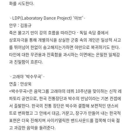
화를 시도한다.
LDP(Laboratory Dance Project) ‘마브’
-
-
안무 : 김동규
죽은 물고기 만이 강의 흐름을 따라간다 - 독일 속담 중에서
상호자극을 통해 개별의식을 상실한 군중 속의 개인은 일상적 사고
를 뛰어넘어 한없이 숭고해지는가하면 야만으로 복귀하기도 한다.
타인에 대한 무관용과 잔혹함을 과시하는 이면에는 은밀한 일체감
과 친밀함이 흐른다.
고래야 ‘박수무곡’
-
-
연출 : 안상욱
<박수무곡>은 음악그룹 고래야의 데뷔 10주년을 맞이하는 신작 레
파토리 공연으로, 한국 전통장단과 박수의 만남이라는 기본 컨셉에
서 출발한다. 한국의 전통 장단은 박수와 결합해 보편적인 댄스비
트로 변화했고 그 안에서 대금, 거문고, 장구가 만들어 내는 한국적
표현은 더욱 진해지며 사이키델릭한 밴드사운드를 접목해 더욱 젊
고 과감한 음악을 들려준다.