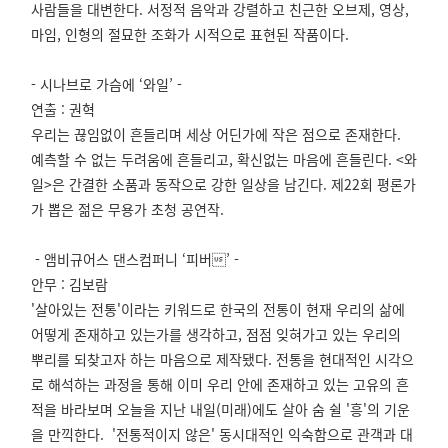
사람들을 대변한다. 서정적 음악과 강렬하고 친근한 오브제, 영상,
마임, 인형의 절묘한 조화가 시적으로 표현된 작품이다.
- 시나브로 가슴에 ‘와일’ -
연출 : 권혁
우리는 끊임없이 흔들리며 세상 어딘가에 작은 점으로 존재한다.
예측할 수 없는 두려움에 흔들리고, 확신없는 마음에 흔들린다. <와
일>은 간결한 소품과 동작으로 강한 일상을 남긴다. 제22회 평론가
가 뽑은 젊은 무용가 초청 공연작.
-
앰비규어스 댄스컴퍼니
‘피버’ -
안무 : 김보람
'살아있는 전통'이라는 키워드로 한국의 전통이 현재 우리의 삶에
어떻게 존재하고 있는가를 생각하고, 점점 잊혀가고 있는 우리의
뿌리를 되찾고자 하는 마음으로 제작됐다. 전통을 현대적인 시각으
로 해석하는 과정을 통해 이미 우리 안에 존재하고 있는 고유의 흔
적을 바라보며 오늘을 지난 내일(미래)에도 살아 숨 쉴 '흥'의 기운
을 만끽한다. '전통적이지 않은' 동시대적인 익숙함으로 관객과 대