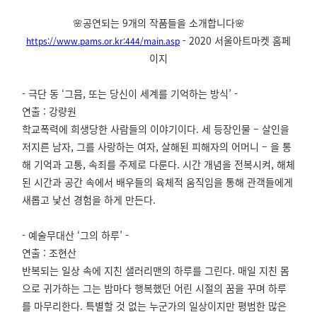
🌸공연되는 9개의 작품들을 소개합니다🌸
- 2020 서울아트마켓 홈페
https://www.pams.or.kr:444/main.asp
이지
- 극단 동 ‘그믐, 또는 당신이 세계를 기억하는 방식’ -
연출 : 강량원
학교폭력에 희생당한 사람들의 이야기이다. 세 등장인물 – 살인을
저지른 남자, 그를 사랑하는 여자, 살해된 피해자의 어머니 – 을 통
해 기억과 고통, 속죄를 주제로 다룬다. 시간 개념을 전복시켜, 해체
된 시간과 공간 속에서 배우들의 육체적 움직임을 통해 관객들에게
새롭고 낯선 경험을 하게 만든다.
- 예술무대산 ‘그의 하루’ -
연출 : 조현산
반복되는 일상 속에 지친 샐러리맨의 하루를 그린다. 매일 지친 몸
으로 귀가하는 그는 밤마다 행복했던 어린 시절의 꿈을 꾸며 하루
를 마무리한다. 특별할 것 없는 누군가의 일상이지만 평범한 많은