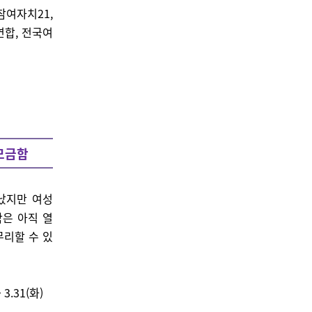
참여자치21,
합, 전국여
 모금함
났지만 여성
은 아직 열
무리할 수 있
 3.31(화)