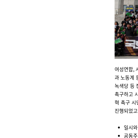
여성연합, 
과 노동계 
녹색당 등 
촉구하고 시
혁 촉구 
진행되었고,
일시와 
공동주