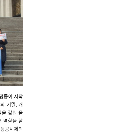
 평등이 시작
의 기밀, 개
템을 감춰 올
큰 역할을 할
평등공시제의