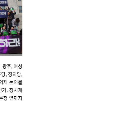
 광주, 여성
당, 정의당,
 의제 논의를
선거, 정치개
본청 앞까지