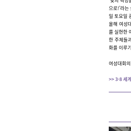
‘빛의 혁명
으로!’라는
일 토요일
올해 여성대
를 실현한 
한 주체들과
화를 이루기
여성대회의
>> 3·8