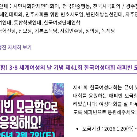
단체 :
시민사회단체연대회의, 전국민중행동, 전국시국회의 / 광주
체연대회의, 민주사회를 위한 변호사모임, 빈민해방실천연대, 자주연
여연대, 통합학생연대, 한국여성단체연합
국혁신당, 진보당, 기본소득당, 사회민주당, 정의당, 녹색당
행진 자세히 보기
함] 3·8 세계여성의 날 기념 제41회 한국여성대회 해피빈
제41회 한국여성대회는 끝이 
대회를 응원하는 해피빈 모금함
려있습니다! 여성대회를 잘 마
도록 해피빈으로 응원해주세요!
모금기간 : 2026.1.20(화) ~