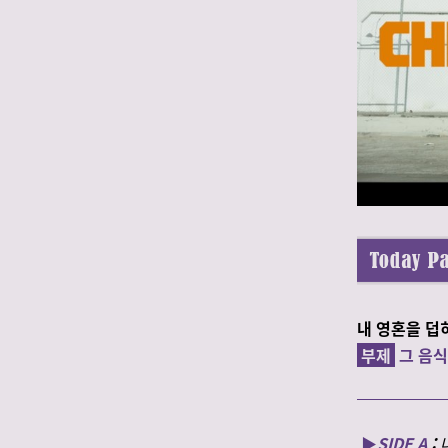
내 영혼을 덥
부제
그 음식
▶️
SIDE A
: