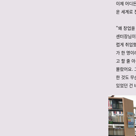
이제 어디든
운 세계로 
"왜 창업을
센터장님이 
렵게 취업했
가 한 명이
고 할 줄 
몰랐어요. 
한 것도 무
있었던 건 