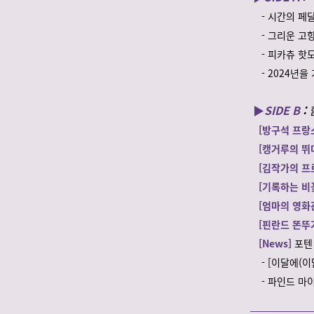
- 시간의 페
- 그리운 고
- 피카츄 핫
- 2024년을
▶️
SIDE B
:
[방구석 프랑
[캥거루의 뛰
[김작가의 프
[기록하는 비
[엄마의 영화관
[핀란드 똔뚜
[News]
포텐
- [이달에(이
- 파인드 마이