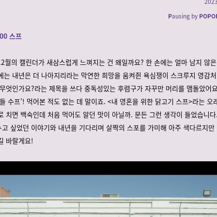
202
P
ausing by
POPO
00 스프
 12월의 캘린더가 새삼스럽게 느껴지는 건 왜일까요? 한 손에는 얼마 남지 않은
에는 내년은 더 나아지리라는 막연한 희망을 움켜쥔 욕심쟁이 스크루지 영감처
 무엇인가요?라는 제목을 쓰다 중독성있는 후렴구가 자꾸만 머리를 맴돌았어요. 
들 수프'! 먹어본 적도 없는 데 말이죠. <내 영혼을 위한 닭고기 스프>라는 
로 치면 백숙인데 처음 먹어도 알던 맛이 아닐까. 문든 그런 생각이 들었습니다.
고 싶었던 이야기와 내년을 기다리며 살짝의 스포를 가미해 아주 색다르지만
길 바랄게요!