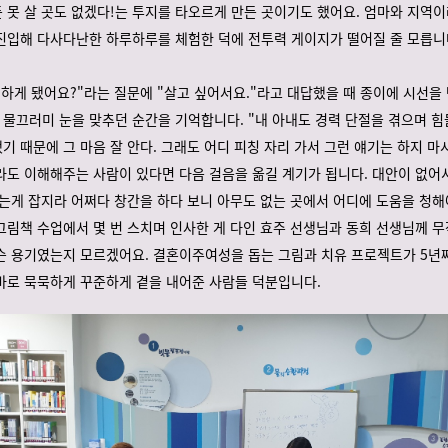
 못 살 곳도 없겠다!는 투지를 타오르게 만든 곳이기도 했어요. 엄마와 지역
진입해 다사다난한 하루하루를 체험한 덕에 전투력 게이지가 떨어질 줄 모릅니
 하게 됐어요?"라는 질문에 "살고 싶어서요."라고 대답했을 때 종이에 시선을
물끄러미 눈을 맞추던 순간을 기억합니다. "내 아내도 경력 단절을 겪으며 
기 때문에 그 마음 잘 안다. 그래도 어디 피칭 자리 가서 그런 얘기는 하지 마시
라도 이해해주는 사람이 있다면 다음 걸음을 옮길 계기가 됩니다. 대안이 없어
아는게 잡지라 어쩌다 창간을 하다 보니 아무도 없는 곳에서 어디에 도움을 청
그림책 수업에서 몇 번 스치며 인사한 게 다인 효주 선생님과 동희 선생님께 
슨 용기였는지 모르겠어요. 결혼이주여성을 돕는 그림과 치유 프로젝트가 5년
바로 묵묵하게 꾸준하게 곁을 내어준 사람들 덕분입니다.