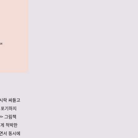
도시락 싸들고
 포기하지
y> 그림책
에게 척박한
끼면서 동시에