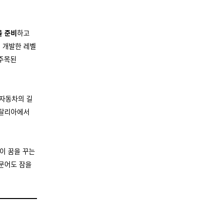
을 준비
하고
체 개발한 레벨
 주목된
. 자동차의 길
이탈리아에서
이 꿈을 꾸는
 문어도 잠을