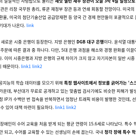
제의 실질적인 사령탑으로 불리는
재닛 옐런 재무 장관이 오늘 3박 4일 일정으로
장관은 리창 국무원 총리, 류쿤 재정부 장관 등과 연쇄 회동할 전망이다. 미국의
환율, 미국의 첨단기술산업 공급망재편 등 양국 간 경제 현안들이 포괄적으로 
 기대가 나온다.
link
만에 새로운 시중 은행이 등장한다. 지방 은행인
DGB 대구 은행
이다. 윤석열 대통
 주문에 따른 결과 중 하나다. 다만, 5대 은행 과점을 해소와 경쟁 완화를 이끌
. 이미 시중은행과 지방 은행의 규제 차이가 크지 않고 자기자본이 일반 시중
기 때문이다.
link1
link2
인공지능의 학습 데이터를 모으기 위해
특정 웹사이트에서 정보를 긁어가는 ‘스
가운데, 부산대가 무료로 공개하고 있는 맞춤법 검사기에도 비슷한 피해가 발
정 IP가 수백만 번 접속을 반복하면서 엄청난 트래픽 비용이 발행한 것인데, 
 수 있어 대책 마련이 필요하다.
link1
link2
각 장애인이 수어 교육을 처음 받게 되는 평균 연령이 15.6세로 나타났다. 특수
안 되고, 수어를 교육할 수 있는 선생님이 손에 꼽는다. 국내
청각 장애 특수 