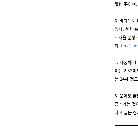
열네 곳
이며,
6. 바다에도
있다. 선원 
4 자율 운항
다.
link1
li
7. 자동차 제
이는 2.53
는
14세 정
8.
문어도 꿈
증거라는 것이
자고 얕은 잠