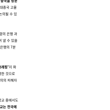
 중국을 방문
 대중국 고율
논의될 수 있
령의 은행 과
어 낼 수 있을
 은행의 7분
크래핑’
이 화
생한 것으로
선의의 피해자
 학교 중에서도
학교는 전국에