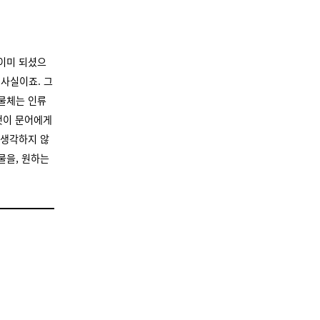
 이미 되셨으
사실이죠. 그
생물체는 인류
것이 문어에게
 생각하지 않
물을, 원하는