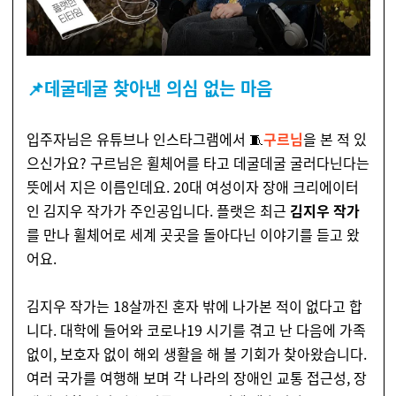
📌데굴데굴 찾아낸 의심 없는 마음
입주자님은 유튜브나 인스타그램에서 🧵
구르님
을 본 적 있
으신가요? 구르님은 휠체어를 타고 데굴데굴 굴러다닌다는
뜻에서 지은 이름인데요. 20대 여성이자 장애 크리에이터
인 김지우 작가가 주인공입니다. 플랫은 최근
김지우 작가
를 만나 휠체어로 세계 곳곳을 돌아다닌 이야기를 듣고 왔
어요.
김지우 작가는 18살까진 혼자 밖에 나가본 적이 없다고 합
니다. 대학에 들어와 코로나19 시기를 겪고 난 다음에 가족
없이, 보호자 없이 해외 생활을 해 볼 기회가 찾아왔습니다.
여러 국가를 여행해 보며 각 나라의 장애인 교통 접근성, 장