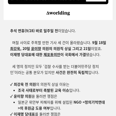
추석 연휴(9/28) 바로 일주일 전
이었습니다.
며칠 사이로 주목할 만한 기사 세 건이 올라왔습니다.
9월 18일
최강욱
, 20일
윤미향
의원의 의원직 상실 그리고
21일
이었죠.
이재명 당대표에 대한
체포동의안
이 국회에서 가결
됐습니다.
세 명의 정치인 모두 ‘검찰 수사를 받는 더불어민주당 정치
인’이라는 공통 분모가 있지만
사건은 완전히 독립적
입니다.
✓ 최강욱 전 의원
의 의원직 상실 이유는
조국 사태로부터 촉발된 교육 이슈
입니다.
✓ 윤미향 의원
을 둘러싼 쟁점은
일본군 위안부 피해자를 위해 설립된
NGO <정의기억연대
>의 후원금 도용 여부
입니다.
✓ 이재명 당대표
를 둘러싼 쟁점은