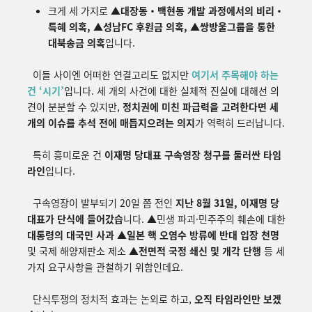
크게 세 가지로 ▲
대장동・백현동 개발 과정에서의 비리・
특혜 의혹, ▲성남FC 후원금 의혹, ▲쌍방울그룹을 통한
대북송금 의혹
입니다.
이들 사이엔 어떠한 연결고리도 없지만
여기서 주목해야 하는
건 ‘시기’
입니다.
세 개의 사건에 대한 실체적 진실에 대해선 의
견이 분분할 수 있지만,
정치권에 미친 파급력을 고려한다면 세
개의 이슈를 추석 전에 매듭지으려는 의지
가 역력히 드러납니다.
특히 흥미로운 건
이재명 당대표 구속영장 청구를 둘러싼 타임
라인
입니다.
구속영장이 발부되기 20일 쯤 전인
지난 8월 31일, 이재명 당
대표가 단식에 들어갔습
니다.
▲
민생 파괴·민주주의 훼손에 대한
대통령의 대국민 사과
▲
일본 핵 오염수 방류에 반대 입장
천명
및 국제 해양재판소 제소
▲
전면적 국정 쇄신 및 개각 단행
등 세
가지 요구사항을 관철하기 위함인데요.
단식투쟁의 정치적 효과는 논외로 하고,
오직 타임라인만 보겠