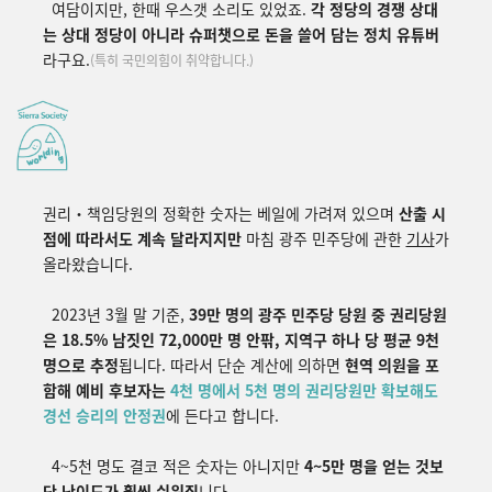
여담이지만, 한때 우스갯 소리도 있었죠.
각 정당의 경쟁 상대
는 상대 정당이 아니라 슈퍼챗으로 돈을 쓸어 담는 정치 유튜버
라구요.
(특히 국민의힘이 취약합니다.)
권리
・책임
당원의 정확한 숫자는 베일에 가려져 있으며
산출 시
점에 따라서도 계속 달라지지만
마침 광주 민주당에 관한
기사
가
올라왔습니다.
2023년 3월 말 기준,
39만 명의 광주 민주당 당원 중 권리당원
은 18.5% 남짓인 72,000만 명 안팎, 지역구 하나 당 평균 9천
명으로 추정
됩니다. 따라서 단순 계산에 의하면
현역 의원을 포
함해 예비 후보자는
4천 명에서 5천 명의 권리당원만 확보해도
경선 승리의 안정권
에 든다
고 합니다.
4~5천 명도 결코 적은 숫자는 아니지만
4~5만 명을 얻는 것보
단 난이도가 훨씬 쉬워집
니다.