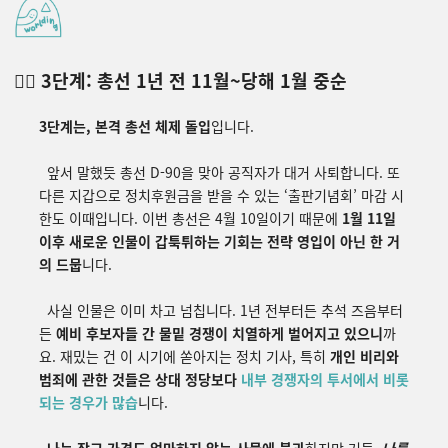
👉🏿 3단계: 총선 1년 전 11월~당해 1월 중순
3단계는, 본격 총선 체제 돌입
입니다.
앞서 말했듯 총선 D-90을 맞아 공직자가 대거 사퇴합니다. 또
다른 지갑으로 정치후원금을 받을 수 있는
‘
출판기념회
’
마감
시
한도
이때
입니다
.
이번 총선은 4월 10일이기 때문에
1월 11일
이후 새로운 인물이 갑툭튀하는 기회는 전략 영입이 아닌 한 거
의 드뭅
니다.
사실 인물은 이미 차고 넘칩니다. 1년 전부터든 추석 즈음부터
든
예비 후보자들 간 물밑 경쟁이 치열하게 벌어지고 있으니
까
요. 재밌는 건 이 시기에 쏟아지는 정치 기사, 특히
개인 비리와
범죄에 관한 것들은
상대 정당보다
내부 경쟁자의 투서에서 비롯
되는 경우가 많습
니다.