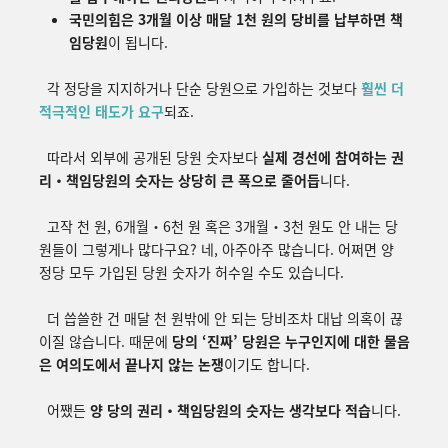
국민의힘은 3개월 이상 매달 1천 원의 당비를 납부하면 책
임당원
이 됩니다.
각 정당을 지지하거나 단순 당원으로 가입하는 것보다
훨씬 더
적극적인 태도가 요구
되죠.
따라서 외부에 공개된 당원 숫자보다
실제 경선에 참여하는
권
리・책임당원의 숫자는 상당히 큰 폭으로 줄어듭
니다.
고작 천 원, 6개월・6천 원 혹은 3개월・3천 원도 안 내는 당
원들이 그렇게나 많다구요? 네, 아주아주 많습니다. 어쩌면 양
정당 모두 가입된 당원 숫자가 허수일 수도 있습니다.
더 씁쓸한 건 매달 천 원밖에 안 되는 당비조차 대납 의혹이 끊
이질 않습니다.
때문에
당의
‘
진짜
’
당원은
누구인지에
대한
물음
은
여의도에서
끝나지
않는
논쟁
이기도 합
니다
.
어쨌든
양 당의
권
리・책임당원의 숫자는 생각보다 적습
니다.