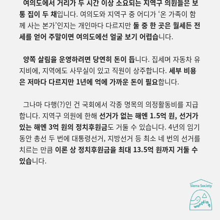
여의도에서 거리가 두 시간 이상 소요되는 지역구 의원들은 보
통 집이 두 채
입니다. 여의도와 지역구 중 어디가
‘
온
가족이
함
께
사는 본가
’
인지는 개인마다 다르지만
둘 중 한 곳은 월세든 전
세를 얻어 주말이면 여의도에선 얼굴 보기 어렵습
니다.
양쪽 살림을 운영하려면 당연히 돈이 듭
니다. 집세며 자동차 유
지비에, 지역에도 사무실이 있고 직원이 상주합니다.
세부 비용
은 저마다 다르지만 1년에 억에 가까운 돈이 필요
합니다.
그나마 다행(?)인 건 국회에서 각종 명목의 의정활동비를 지급
합니다. 지역구 의원에 한해
선거가 없는 해엔 1.5억 원, 선거가
있는 해엔 3억 원의 정치후원금
도 거둘 수 있습니다. 4년의 임기
동안 총선 두 번에 대통령선거, 지방선거 등 최소 네 번의 선거를
치르는 만큼
이론 상 정치후원금을 최대 13.5억 원까지 거둘 수
있습
니다.