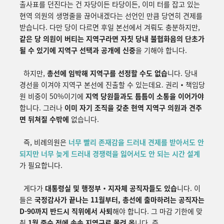
출사표를 던진다는 건 자당이든 타당이든, 이미 터를 잡고 있는
현역 의원의 생명줄을 끊어내겠다는 선언인 만큼 당연히 견제를
받습니다. 다만 당이 다르면 후일 본선에서 겨뤄도 충분하지만,
같은 당 의원이 버티는 지역구라면 자칫 당내 불협화음의 단초가
될 수 있기에 지역구 선택과 공개에 신중
을 기해야 합니다.
하지만,
총선에 임박해 지역구를 선정할 수도 없습
니다. 당내
경선을 이겨야 지역구 본선에 진출할 수 있는데요. 권리
・
책임
당
원 비중이 50%이기에
지역 당원들과도 틈틈이 소통을 이어가야
합니다. 그러나
이미 자기 조직을 갖춘 현역 지역구 의원과 견주
면 뒤쳐질 수밖에
없습니다.
즉, 비례의원은
너무 빨리 존재감을 드러내 견제를 받아서도 안
되지만 너무 늦게 드러내 경쟁력을 잃어서도 안 되는 시간 설계
가 필요합니다.
게다가
대통령실 및 행정부・지자체 공직자들도 있습
니다. 이
들은
국정감사가 끝나는 11월부터, 총선에 출마하려는 공직자는
D-90까지 반드시 직위에서 사퇴
해야 합니다. 그 마감 기한에 맞
춰
1월 중순 전에 속속 지역구로 몰려 옵
니다. 즉,