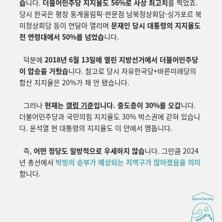
습
니다.
더불어민주당 지지율도 56%로 사상 최고치
를 찍었죠.
당시 한국은 평창 동계올림픽-판문점 남북정상회담-싱가포르 북
미정상회담 등이 연달아 열리며
문재인 당시 대통령의 지지율도
전 연령대에서 50%를 넘었습
니다.
덕분에
2018년 6월 13일에 열린 지방선거에서 더불어민주당
이 압승을 거뒀습
니다. 참고로 당시 자유한국당+바른미래당의
합산 지지율은 20%가 채 안 됐습니다.
그러나
현재는
갤럽 기준
입니다. 중도층이 30%를 오갑
니다.
더불어민주당과 국민의힘 지지율도 30% 박스권에 갇혀 있습니
다. 윤석열 현 대통령의 지지율도 이 안에서 맴돕니다.
즉,
어떤 정당도 일방적으로 우세하지 않습
니다. 그만큼 2024
년 총선에서
박빙의 승부가 예상되는 지역구가 많아졌음을 의미
합니다.