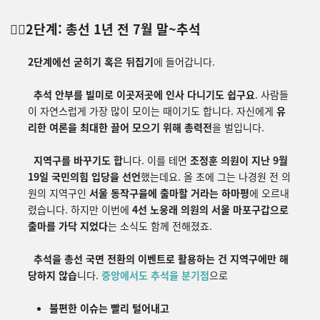
👉🏽2단계: 총선 1년 전
7월 말~추석
2단계에선 굳히기 혹은 뒤집기
에 들어갑니다.
추석 안부를 빌미로 이곳저곳에 인사 다니기도 쉽구요
. 사람들
이 자연스럽게 가장 많이 모이는 때이기도 합니다. 자신에게
유
리한 여론을 최대한 끌어 모으기 위해 총력전
을 벌입니다.
지역구를 바꾸기도 합
니다. 이를 테면
조정훈 의원이 지난 9월
19일 국민의힘 입당을 선언
했는데요. 올 초에 그는 나경원 전 의
원의 지역구인
서울 동작구을에 출마할 거라는 하마평
에 오르내
렸습니다. 하지만 이번에
4선 노웅래 의원의 서울 마포구갑으로
출마를 가닥 지었다
는 소식도 함께 전해졌죠.
추석을 총선 국면 전환의 이벤트로 활용하는 건 지역구에만 해
당하지 않습
니다.
중앙에서도 추석을 분기점
으로
불편한 이슈는 빨리 털어내고