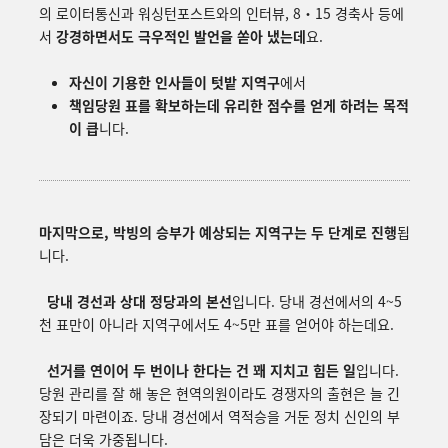
의
로이터통신과
워싱턴포스트와의
인터뷰,
8
・
15
경축사
등에
서
강경하면서도
극우적인
발언을
쏟아 냈는데
요.
자신이
기용한
인사들이
텃밭
지역구
에서
책임당원
표를
확보하는데
유리한
점수를
얻게
하려는
목적
이
큽
니다
.
마지막으로, 박빙의 승부가 예상되는 지역구는 두 단계로 진행
됩
니다.
당내 경선과 상대 정당과의 본선
입니다. 당내 경선에서의 4~5
천 표만이 아니라 지역구에서도 4~5만 표를 얻어야 하는데요.
선거를 연이어 두 번이나 한다는 건 꽤 지치고 힘든 일
입니다.
당원 관리를 잘 해 놓은 현역의원이라도 경쟁자의 출현은 늘 긴
장되기 마련이죠. 당내 경선에서 역적승을 거둔 정치 신인의 부
담은 더욱 가중됩니다.