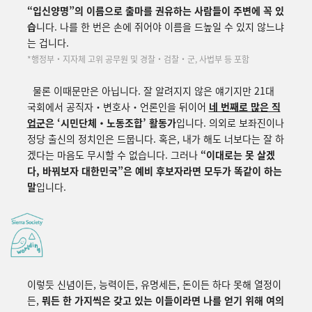
“
입신양명
”의 이름으로 출마를 권유하는 사람들이 주변에 꼭 있
습
니다. 나를 한 번은 손에 쥐어야 이름을 드높일 수 있지 않느냐
는 겁니다.
*행정부・지자체 고위 공무원 및 경찰・검찰・군, 사법부 등 포함
물론 이때문만은 아닙니다. 잘 알려지지 않은 얘기지만 21대
국회에서 공직자・변호사・언론인을 뒤이어
네 번째로 많은 직
업군
은 ‘시민단체・노동조합’ 활동가
입니다. 의외로 보좌진이나
정당 출신의 정치인은 드뭅니다.
혹은, 내가 해도 너보다는 잘 하
겠다는 마음도 무시할 수 없습니다. 그러나
“
이대로는 못 살겠
다, 바꿔보자 대한민국
”
은 예비 후보자라면 모두가 똑같이 하는
말
입니다.
이렇듯 신념이든, 능력이든, 유명세든, 돈이든 하다 못해 열정이
든,
뭐든 한 가지씩은 갖고 있는 이들이라면 나를 얻기 위해 여의