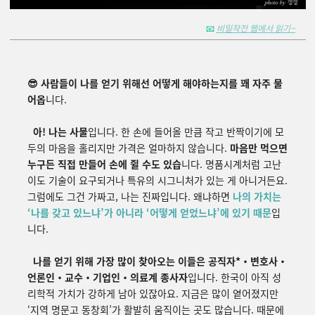
📧
비밀작전 웹에서 읽기~
😎 사람들이 나를 얻기 위해선 어떻게 해야하는지를 꽤 자주 물
어옵
니다.
아! 나는 사물
입니다. 한 손에 들어올 만큼 작고 반짝이기에 모
두의 마음을 홀리지만 가격은 얼마하지 않습니다.
마음만 먹으면
누구든 직접 만들어 손에 쥘 수도 있습
니다. 명품시계처럼 고난
이도 기술이 요구되거나 특유의 시그니처가 있는 게 아니거든요.
그럼에도 그건 가짜고, 나는 진짜입니다. 왜냐하면
나의 가치는
‘
나를 갖고 있느냐
’
가 아니라
‘어떻게
얻었
느냐
’
에
있기
때문
입
니다
.
나를 얻기 위해 가장 많이 찾아오는 이들은 공직자*・변호사・
언론인・교수・기업인・의료계 종사자
입니다.
한국이
아직
성
리학적
가치가
강하게
남아
있잖아요
. 지금은 많이 옅어졌지만
‘
지역
명문고 동창회
’가 활발히 움직이는 곳도 많습니다. 때문에