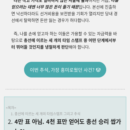
나는 작고 가격도 얼마하지 않는 사물에 불과
하지만 거듭,
나를
얻으려는 데엔 너무 많은 돈이 들기 때문
입니다. 본선에 진출하
면 낙선하더라도 선거비용을 보전받을 기회가 열리지만 당내 경
선에서 탈락하면 돈만 잃는 경우가 허다합니다.
즉, 나를 손에 얻고자 하는 이들은 가용할 수 있는 자금력을 바
탕으로
총선에 이르는 세 개의 타임 스탬프 중 어떤 단계에서부
터 뛰어들 것인지를 냉철하게 판단
해야 합니다.
이번 추석, 가장 흥미로웠던 사건? 🤡
<목차>
총선에 이르는 세 개의 타임스탬프 그리고 추석
4만 표 아님. 4천 표만 얻어도 총선 승리 쌉가