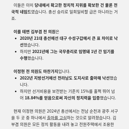
이들은 이미
당내에서 확고한 정치적 지위를 확보한 건 물론 전
국적 네임드
였습니다. 총선 승리로 일희일비할 급은 아니라는 거
죠.
이를 테면 김부겸 전 의원
은
2020년 21대 총선에선 대구 수성구갑에서 큰 표 차이로 낙
선
했습니다.
하지만
2021년에 그는 국무총리로 임명돼 1년 간 임기를
수행
했습니다.
이정현 전 의원도 마찬가지
입니다.
2022년 지방선거에선 전라남도 도지사로 출마해 낙선
했습
니다.
하지만 선거비용을 보전받는 기준치 15%를 훌쩍 뛰어 넘
어
18.84%를 얻음으로써 자신의 정치력을 입증
했습니다.
현재 이정현 의원은 2024년 총선에서는 전남 순천과 광주 서구
을 두 곳 중 하나에서
출마를 고심
하는 것으로 알려졌습니다. 김
부겸 의원은 모든 정치 활동을 내려 놓고 전원주택에서 조용한