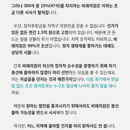
그러나 300석 중 15%(47석)를 차지하는 비례의원은 이와는 조
금 다른 서사가 펼쳐집
니다.
우선, 정치후원금을 지역구 의원만큼 걷을 수 없습니다.
선거가
있든 없든 연간 1.5억 원으로 고정
되어 있습니다. 때문에 큰 돈
드는 일을 섣불리 하기 어렵습니다. 지역 조직력도 미비하고,
비
례의원은 99%가 초선
입니다.
정치 생태계를 쫓아가는 데에도
상당히 서툽
니다.
간혹
비례의원이 자신의 정치적 순수성을 증명하기 위해 차기
총선에 출마하지 않겠다 미리 선언
하는 모습을 볼 수 있는데요.
이는
자살골을 던지는 것과 매한가지
입니다.
다음 회기에서 만날
일 없는 초선 정치인과는 누구든 협상에 나서려 들지 않을 테니
까요.
때문에
원하는 법안을 통과시키기 위해서라도 비례의원은 총선
출마 가능성을 반드시 시사
해야 합니다.
하지만,
어느 지역에 출마할 건지를 미리 밝혀서도 안 됩
니다.