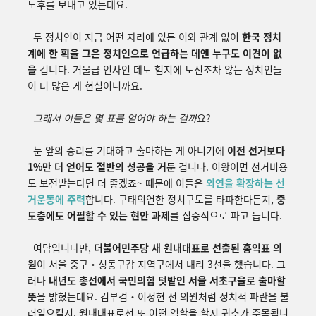
노후를 보내고 있는데요.
두 정치인이 지금 어떤 자리에 있든 이와 관계 없이
한국 정치
계에 한 획을 그은 정치인으로 언급하는 데엔 누구도 이견이 없
을
겁니다. 거물급 인사인 데도 험지에 도전조차 않는 정치인들
이 더 많은 게 현실이니까요.
그래서 이들은 몇 표를 얻어야 하는 걸까
요?
눈 앞의 승리를 기대하고 출마하는 게 아니기에
이전 선거보다
1%만 더 얻어도 절반의 성공을 거둔
겁니다. 이왕이면 선거비용
도 보전받는다면 더 좋겠죠~ 때문에 이들은
외연을 확장하는 선
거운동에 주력
합니다. 구태의연한 정치구도를 타파한다든지,
중
도층에도 어필할 수 있는 현안 과제
를 집중적으로 파고 듭니다.
여담입니다만,
더불어민주당 새 원내대표로 선출된 홍익표 의
원
이 서울 중구・성동구갑 지역구에서 내리 3선을 했습니다. 그
러나
내년도 총선에서 국민의힘 텃밭인 서울 서초구을로 출마할
뜻
을 밝혔는데요. 김부겸・이정현 전 의원처럼 정치적 파란을 불
러일으킬지, 원내대표로선 또 어떤 역할을 할지 귀추가 주목됩니