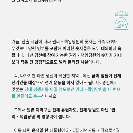
거듭, 산출 시점에 따라 권리
・
책임
당원의 숫자는 계속 바뀌며
무엇보다
당원 명부를 포함해 이러한 숫자들은 모두 대외비에 속
합
니다. 다만
경선에 참여 가능한 권리
・책임
당원의 숫자가 기대
보다 적은 건 경험적으로도 널리 알려진 사실
입니다.
즉, 나가기만 하면 당선이 확실한 지역구에선
굳이 힘들여 전체
선거인을 대상으로 선거 운동을 하지 않아도 됩
니다. 경선에서
맞붙는
당내 경쟁자를 이길 정도로만 권리
・책임
당원을 내 편으
로 만들어도 충분
하니까요.
그래서
텃밭 지역구는 전체 유권자도, 전체 당원도 아닌
‘
권
리
・책임
당원
’
의
영향력이
셉
니다
.
이를 테면
윤석열
현
대통령
이
3
・
1
절
기념사를
시작으로
4
월