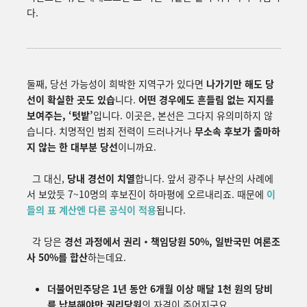
다.
둘째, 당선 가능성이 희박한 지역구가 있다면
나가기만 해도 당
선이 확실한 곳도 있습
니다.
어떤 경우에도 흔들림 없는 지지를
보여주는,
‘
텃밭
’
입니다. 이곳은, 본선은 그다지 유의미하지 않
습니다. 치명적인 범죄 전력이 드러나거나
무소속 후보가 출마하
지 않는 한 대부분 당선
이니까요.
그 대신,
당내 경선이 치열
합니다. 앞서 광주나 부산의 사례에
서 보았듯 7~10명의 후보진이 하마평에 오르내리죠. 때문에
이
들의 표 계산엔 다른 공식이 적용
됩니다.
각 당은
경선 과정에서 권리・책임당원 50%, 일반국민 여론조
사 50%를 합산
하는데요.
더불어민주당은 1년 동안 6개월 이상 매달 1천 원의 당비
를 납부
해야만 권리당원
의 자격이 주어지구요.