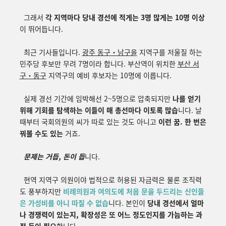
그래서
각 지역마다 당내 경선에 적게는 3명 많게는 10명 이상
이 뛰어듭니다.
최근 기사들입니다.
광주 동구・남구을
지역구를 저울질 하는
민주당 후보만 무려 7명이라 합니다. 부산역이 위치한
부산 서
구・동구
지역구의 예비 후보자는 10명에 이릅니다.
실제 경선 기간에 임박해선 2~5명으로 압축되지만
나를 얻기
위해 기회를 탐색하는 이들이 매 총선마다 이토록 많습
니다. 날
때부터 국회의원의 씨가 따로 있는 것도 아니고
이런 꿈. 한 번은
꿔볼 수도 있는
거죠.
문제는 거듭, 돈이 듭
니다.
현역 지역구 의원이야 법적으로 허용된 자금력은 물론 조직력
도 풍부하지만
비례의원과 여의도에
처음
문을
두드리는
신인들
은
가성비를
아니
따질
수
없습
니다
.
본인이
당내
경선에서
얼마
나
경쟁력이
있는지
,
확장성은
또
어느
정도인지를
가늠하는
과