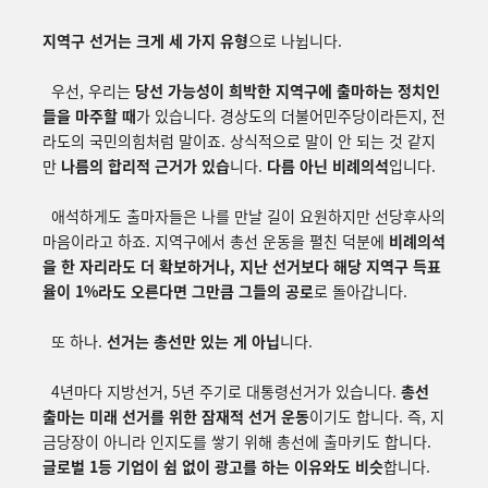
지역구 선거는 크게 세 가지 유형
으로 나뉩니다.
우선, 우리는
당선 가능성이 희박한 지역구에 출마하는 정치인
들을 마주할 때
가 있습니다. 경상도의 더불어민주당이라든지, 전
라도의 국민의힘처럼 말이죠. 상식적으로 말이 안 되는 것 같지
만
나름의 합리적 근거가 있습
니다.
다름 아닌 비례의석
입니다.
애석하게도 출마자들은 나를 만날 길이 요원하지만 선당후사의
마음이라고 하죠. 지역구에서 총선 운동을 펼친 덕분에
비례의석
을 한 자리라도 더 확보하거나, 지난 선거보다 해당 지역구 득표
율이 1%라도 오른다면
그만큼 그들의 공로
로 돌아갑니다.
또 하나.
선거는 총선만 있는 게 아닙
니다.
4년마다 지방선거, 5년 주기로 대통령선거가 있습니다.
총선
출마는 미래 선거를 위한 잠재적 선거 운동
이기도 합니다. 즉, 지
금당장이 아니라 인지도를 쌓기 위해 총선에 출마키도 합니다.
글로벌 1등 기업이 쉼 없이 광고를 하는 이유와도 비슷
합니다.