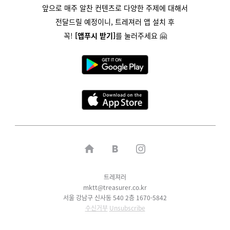
앞으로 매주 알찬 컨텐츠로 다양한 주제에 대해서
전달드릴 예정이니,
트레져러 앱 설치 후
꼭!
[앱푸시 받기]
를
눌러주세요 🤗
트레져러
mktt@treasurer.co.kr
서울 강남구 신사동 540 2층 1670-5842
수신거부
Unsubscribe