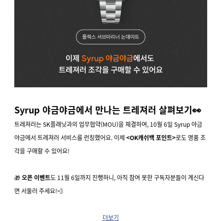
Syrup 야금야금에서 만나는 트레져러 살펴보기👀
트레져러는 SK플래닛과의 업무협약(MOU)을 체결하여,
10월 6일
Syrup 야금
야금에서 트레져러 서비스를 런칭했어요. 이제
<OK캐쉬백 포인트
>
로도 명품 조
각을 구매할 수 있어요!
🎁
오픈 이벤트
도 11월 6일까지 진행하니, 아직 참여 못한 구독자분들이 계신다
면 서둘러 주세요!💨
더보기