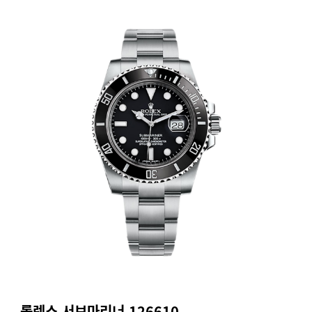
롤렉스 서브마리너 126610