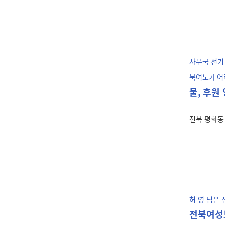
사무국 전기
북여노가
어
물,
후원 
전북 평화동
허 영 님은
전북여성