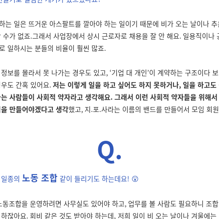
하는 일은 뜨거운 아스팔트를 깔아야 하는 일이기 때문에 비가 오는 날이나 
할 수가 없죠
.
그래서 사업장에서 상시 근로자로 채용을 잘 안 해요
.
일용직이나 
로 일하시는 분들의 비율이 훨씬 많죠
.
 정보를 몰라서 못 나가는 경우도 있고
, ‘
기업 대 개인
’
이 계약하는 구조이다 보
경우도 간혹 있어요
.
저는 이렇게 일을 하고 싶어도 하지 못하거나
,
일을 하고도
하는 사람들이 사회적 약자라고 생각해요
.
그래서 이런 사회적 약자들을 위해서
임을 만들어야겠다고 생각
했고
,
지
.
포
.
사라는 이름의 밴드를 만들어서 모임 회
Q.
노동 조합
 일종의
같이 들리기도 하는데요! 😮
노동조합을 운영하려면 사무실도 있어야 하고
,
업무를 볼 사람도 필요하니 조합
 하잖아요
.
회비 같은 것도 받아야 하는데, 저희 일이 비 오는 날이나 겨울에는