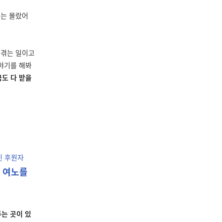
는 몰랐어
 겪는 일이고
야기를 해봐
금도 다 받을
신 후원자
 여노를
는 곳이 있