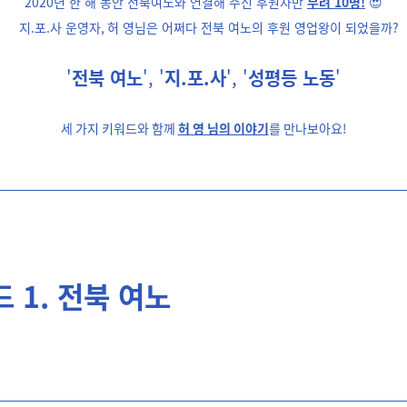
2020
년 한 해 동안 전북여노와 연결해 주신 후원자만
무려
10
명!
😍
지
.
포
.
사 운영자
,
허 영님은 어쩌다 전북 여노의 후원 영업왕이 되었을까
?
'
전북 여노
',
'
지.포.사
',
'
성평등 노동
'
세 가지 키워드와 함께
허 영 님의 이야기
를 만나보아요!
 1. 전북 여노