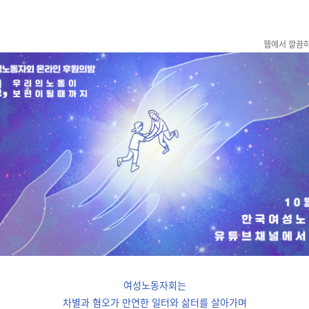
웹에서 깔끔하게
여성노동자회는
차별과 혐오가 만연한 일터와 삶터를 살아가며