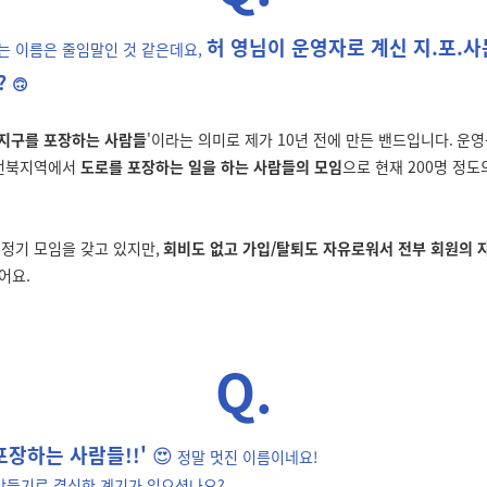
허 영님이 운영자로 계신 지
.
포
.
사
는 이름은 줄임말인 것 같은데요,
?
🙃
지구를 포장하는 사람들
'이라는 의미로 제가
10
년 전에 만든 밴드입니다
.
운영
전북지역에서
도로를 포장하는 일을 하는 사람들의 모임
으로 현재
200
명 정도
 정기 모임을 갖고 있지만
,
회비도 없고 가입/탈퇴도 자유로워서 전부 회원의 
어요.
Q.
포장
하는 사람들!!
'
😍
정말 멋진 이름이네요
!
만들기로 결심한 계기가 있으셨나요
?