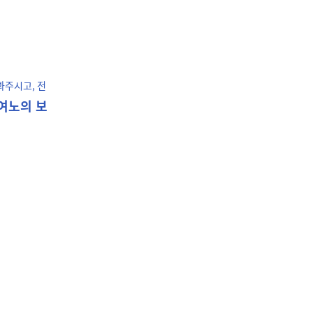
 봐주시고
, 전
여노의 보