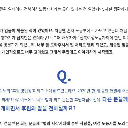
관된 일터이니 전북여성노동자회라는 곳이 있다는 건 알았지만
,
사실 정확하게
가 임금이 체불된 적이 있었어요
.
처음엔 혼자 노동부에도 가보고 했는데 처음
진행하기가 쉽지만은 않더라구요
.
그때 배우자가 "전북여성노동자회에 한번 이
처음 방문하게 되었는데,
너무 잘 도와주셔서 일 처리도 빨리 되었고, 체불된 임
.
개인적으로도 너무 고마웠고 그래서 주변에도 이야기하기 시작했죠
.
Q.
여노의 '후원 영업왕'이라고 소개를 드렸는데
요.
2020
년 한 해 동안 연결해 주
다른 분들께
되세요! 🤩 여
노에도 너무 힘이 되고 든든한 후원자님이신데
,
소개하면서 후원의 말을 전하실까요
?
에서 연을 맺은 회원 분들께
"
법의 사각지대에 놓인 사람들
,
여성 노동자들 도와주