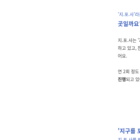
'지
.
포
.
사'라
곳일까요
지
.
포
.
사는 '
하고 있고
,
어요
.
연
2
회 정도
진행
되고 있
'지구를
지
.
포
.
사를 