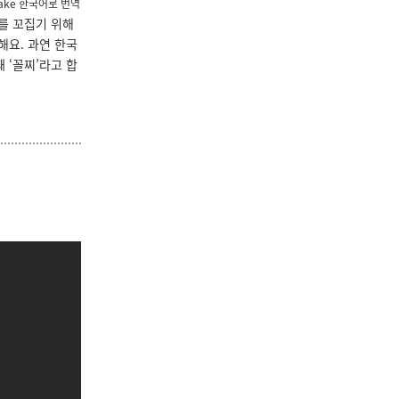
shake 한국어로 번역
를 꼬집기 위해
해요. 과연 한국
 ‘꼴찌’라고 합