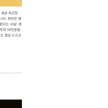
. 세상 피곤한
니다. 위잇은 매
된다는 사실! 게
무려 50인분을
는 점심 드시고