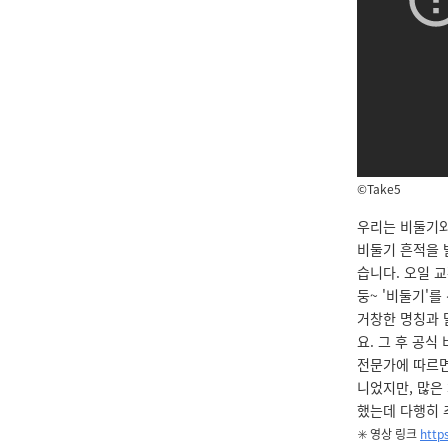
©Take5
우리는 비둘기와
비둘기 흔적을 
습니다. 오일 
둥~ '비둘기'를 
거창한 명칭과 
요. 그 후 공
전문가에 따르면
니었지만, 많은
했는데 다행히 
✳️ 영상 링크
http