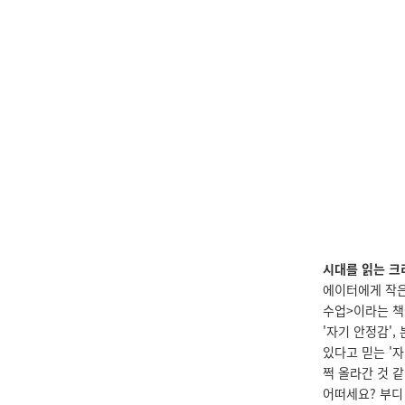
시대를 읽는 크
에이터에게 작은
수업>이라는 책
'자기 안정감'
있다고 믿는 '자
쩍 올라간 것 같
어떠세요? 부디