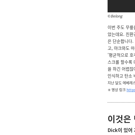
©
Belong
이번 주도 무릎
았는데요. 친환
은 단순합니다.
고, 야크와도 마
'평균적으로 호
스크롤 할수록 더
을 하긴 어렵잖
인식하고 탄소 
지난 달도 에베레스
✳️ 영상 링크
http
이것은 
Dick이 있