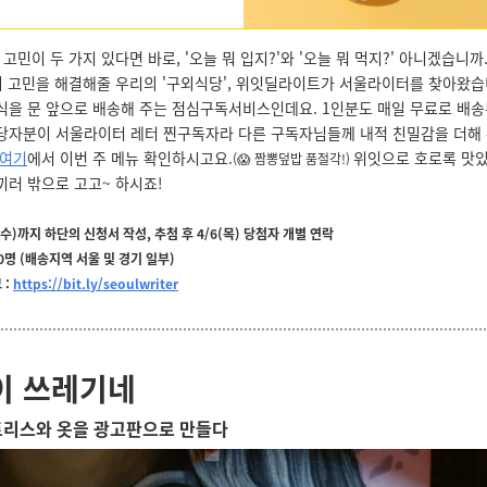
 고민이 두 가지 있다면 바로, '오늘 뭐 입지?'와 '오늘 뭐 먹지?' 아니겠습니까
'의 고민을 해결해줄 우리의 '구외식당', 위잇딜라이트가 서울라이터를 찾아왔습
식을 문 앞으로 배송해 주는 점심구독서비스인데요. 1인분도 매일 무료로 배송
당자분이 서울라이터 레터 찐구독자라 다른 구독자님들께 내적 친밀감을 더해 
여기
에서 이번 주 메뉴 확인하시고요.
위잇으로 호로록 맛있
(😱 짬뽕덮밥 품절각!)
끼러 밖으로 고고~ 하시죠!
5(수)까지 하단의 신청서 작성, 추첨 후 4/6(목) 당첨자 개별 연락
50명 (배송지역 서울 및 경기 일부)
 :
https://bit.ly/seoulwriter
이 쓰레기네
트리스와 옷을 광고판으로 만들다