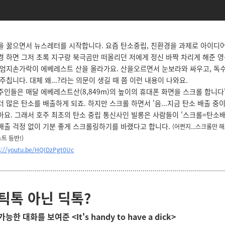
을 꿇으면서 뉴스레터를 시작합니다. 요즘 탄소중립, 친환경을 과제로 아이디어 
경 하면 그저 초록 지구랑 북극곰만 떠올리던 저에게 정신 바짝 차리게 해준 영
 엄지손가락이 에베레스트 산을 올라가요. 산을오르면서 눈보라와 싸우고, 독
주칩니다. 대체 왜...?라는 의문이 생길 때 쯤 이런 내용이 나와요.
주인들은 매달 에베레스트산(8,849m)의 높이의 휴대폰 화면을 스크롤 합니다'
 많은 탄소를 배출하게 되죠. 하지만 스크롤 하면서 '음...지금 탄소 배출 중이군
아요. 그래서 호주 최초의 탄소 중립 통신사인 빌롱은 사람들이 '스크롤=탄소
배출 걱정 없이 기분 좋게 스크롤링하기를 바랬다고 합니다.
(어쩐지...스크롤만 해
트 등반!)
s://youtu.be/HQIDzPgt0Uc
틱톡 아닌 딕톡?
어 가능한 대화를 보여준
<
It's handy to have a dick>