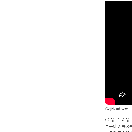
©
zij-kant vzw
😶 응..? 
부분이 꿈틀꿈틀