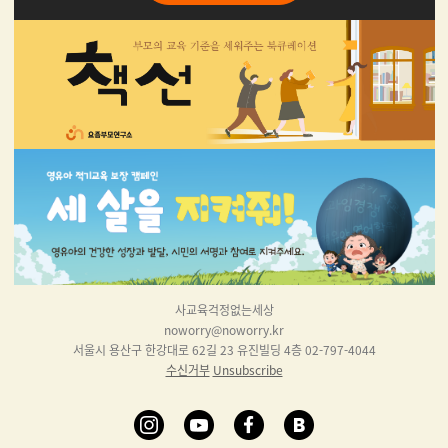
사교육걱정없는세상
noworry@noworry.kr
서울시 용산구 한강대로 62길 23 유진빌딩 4층 02-797-4044
수신거부
Unsubscribe