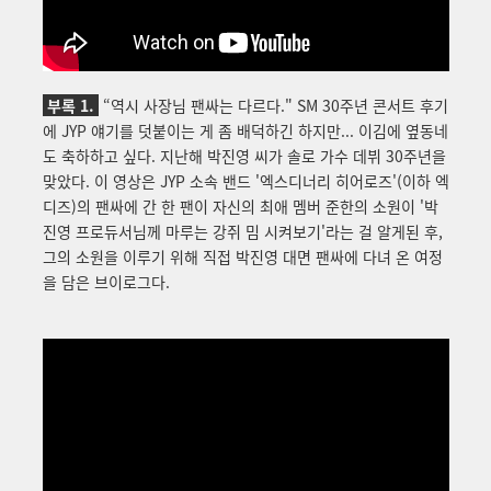
부록 1.
“역시 사장님 팬싸는 다르다."
SM 30주년 콘서트 후기
에 JYP 얘기를 덧붙이는 게 좀 배덕하긴 하지만... 이김에 옆동네
도 축하하고 싶다. 지난해 박진영 씨가 솔로 가수 데뷔 30주년을
맞았다. 이 영상은 JYP 소속 밴드 '엑스디너리 히어로즈'(이하 엑
디즈)의 팬싸에 간 한 팬이 자신의 최애 멤버 준한의 소원이 '박
진영 프로듀서님께 마루는 강쥐 밈 시켜보기'라는 걸 알게된 후,
그의 소원을 이루기 위해 직접 박진영 대면 팬싸에 다녀 온 여정
을 담은 브이로그다.