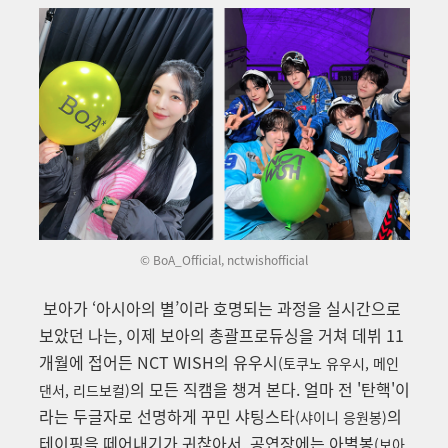
© BoA_Official, nctwishofficial
보아가 ‘아시아의 별’이라 호명되는 과정을 실시간으로
보았던 나는, 이제 보아의 총괄프로듀싱을 거쳐
데뷔 11
개월에 접어든
NCT WISH의
유우시
(토쿠노 유우시, 메인
의 모든 직캠을 챙겨 본다. 얼마 전 '탄핵'이
댄서, 리드보컬)
라는 두글자로 선명하게 꾸민 샤팅스타
의
(샤이니 응원봉)
테이핑을 떼어내기가 귀찮아서, 공연장에는 아별봉
(보아