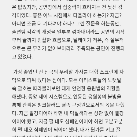
은 없었지만, 공연장에서 집중력이 흐려지는 건 낯선 감
각이었다. 흥은 어느 시점에서 타올라야 하는가? 지금?
아니면 조금 더 기다려야 하나? 그런 질문을 하는동안,
출연팀 각각의 개성을 일부분 깎아내더라도 공연의 시작
부터 끝까지 원활한 흐름으로, 딜레이가 적은, 즉 실무적
으로는 큰 무리가 없어보이리라 추측되는 공연이 진행되
고 있었다.
가장 좋았던 건 전곡의 우리말 가사를 대형 스크린에 자
막으로 띄워 줬다는 점이다. 모든 아티스트들의 노랫말
속 괄호는 따라불러보면 대개 안전한 응원법의 역할을
해냈다. 중앙 제어 시스템으로 연동된 응원봉의 불빛을
통해 관객은 핑크블러드 혈족 구성원으로서의 몫을 다했
다. 지금 빨강이어야 하면 내 덕질색과는 상관 없이 빨강
이어야 했고, 지금 펄 네오 샴페인이어야 하면 고분고분
히 펄 네오 샴페인이 되어야 했다. 내가 뭔가를 켜고 끌