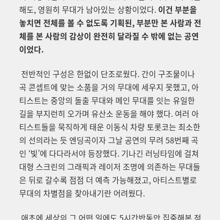
해도, 영원히 무대가 남아있는 상황이었다.
이건 부분을
놓치면 전체를 볼 수 없도록 기획된, 부분만 본 사람과 전
체를 본 사람의 감상이 완전히 달라질 수 밖에 없는 공연
이었다.
전반적인 구성은 한없이 단조로웠다. 간이 구조물이나
곡 콘셉트에 맞는 소품을 거의 무대에 세우지 못했고, 아
티스트는 중앙의 돌출 무대와 메인 무대를 잇는 유일한
길을 부지런히 오가며 유산소 운동을 해야 했다. 여러 아
티스트들을 묵직하게 태운 이동식 차량 토롯코는 최소한
의 선의라는 듯 엔딩곡이자 그날 공연의 무려 58번째 곡
인 ‘빛’에 다다라서야 등장했다.
기나긴 러닝타임에 걸쳐
대형 스크린의 그래픽과 레이저 조명에 의존하는
무대들
은 뒤로 갈수록 점점 더 예측 가능해졌고, 아티스트별로
무대의 차별점을 찾아내기란 어려웠다.
애초에 세상의 그 어떤 일에도 5시간반동안 집중해본 적