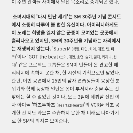
이 주변 관객들 사이에서 날선 목소리로 중계되곤 했다.
소녀시대의 '다시 만난 세계'는 SM 30주년 기념 콘서트
에서 소중히 다루어 볼 법한 유산이다. 아이러니하게도
이 노래는 희망을 잃지 않은 군중이 모여있는 곳곳에서
흘러나오고 있지만, SM의 30주년을 기념하는 자리에서
는 재생되지 않는다.
'SuperM
(백현, 태민, 카이, 태용, 텐, 마
'이나 'GOT the bea
t
크)
(보아, 태연, 효연, 슬기, 웬디, 카리나, 윈
' 같은 프로젝트 그룹들은 SM이 만들어 온 견고한 헤
터)
리티지에 속하지 못한 채, 한 시절의 기획으로만 남았다.
한편, 이번 공연에서 25인의 남자 연습생들이 웅장한 분
위기와 함께 등장해 일단은 몸이 부서져라 춤을 추는 것
밖에는 할 수 없었던 것이나, 오는 2월에 데뷔할 신인 여
자 아이돌 '하츠투하츠
'의 VCR을 최초 공
(Hearts2Hearts)
개한 건 지난 과오를 수습하지 못한 채 미래로 나아가기
로 한 SM의 의지를 보여준다.