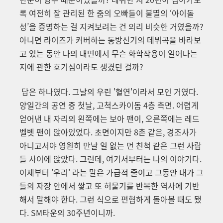
록 여전히 잘 관리된 한 줌의 오빠들이 불멸의 ‘아이돌
성’을 증명하는 걸 지켜보려는 건 의리 비슷한 거였을까?
아니면 라이즈가 커버하는 동방신기의 데뷔곡을 바라보
고 있는 동안 나의 내면에서 무슨 화학작용이 일어나는
지에 관한 호기심이라도 생겼던 걸까?
답은 하나였다. 그날의 우린 '혈연'이라서 모인 거였다.
양일간의 공연 중 첫날,
고척스카이돔 4층 측면. 어렵게
얻어낸 내 자리의 왼쪽에는 보아 팬이, 오른쪽에는 레드
벨벳 팬이 앉아있었다. 초면이지만 8촌 같은, 경조사가
아니고서야 영원히 만날 일 없는 먼 친척 같은 그런 사람
들 사이에 앉았다.
그런데, 여기서부터는 나의 이야기다.
이제부터 '우리' 라는 말은 가급적 줄이고 그동안 내가 그
들의 자장 안에서 쌓고 또 허물기를 반복한 역사에 기반
해서 말해야 한다. 그런 식으로 편협하게 돌아볼 때도 됐
다. SM타운의 30주년이니까.