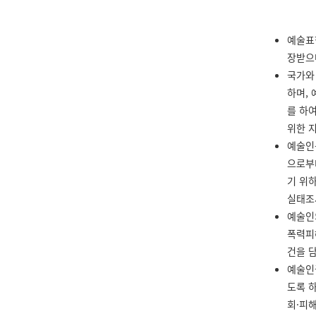
예술표
장받으
국가와
하며,
를 하
위한 지
예술인
으로부
기 위
실태조
예술인
폭력피
건을 
예술인
도록 
회·피