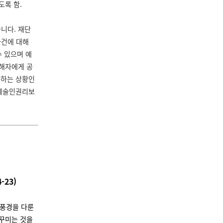
도록 함.
니다. 재단
사건에 대해
수 있으며 예
가해자에게 공
못하는 상황인
#예술인권리보
-23)
 풍경을 다룬
꾸미는 것을