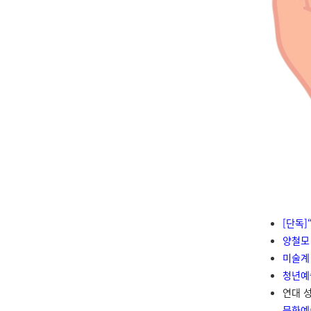
[단독
양철모
미술계
청년예
연대 성
문화예