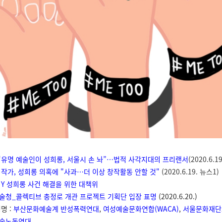
]“유명 예술인이 성희롱, 서울시 손 놔”…법적 사각지대의 프리랜서
(2020.6.
 작가, 성희롱 의혹에 "사과…더 이상 창작활동 안할 것"
(2020.6.19. 뉴스1)
 Y 성희롱 사건 해결을 위한 대책위
술청_콜렉티브 충정로 개관 프로젝트 기획단 입장 표명
(2020.6.20.)
명 :
부산문화예술계 반성폭력연대
,
여성예술문화연합(WACA)
,
서울문화재단
술노동연대