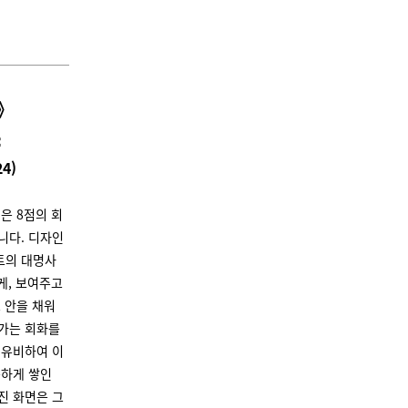
m》

4)
》은 8점의 회
니다. 디자인
트의 대명사
게, 보여주고
 안을 채워
가는 회화를
 유비하여 이
촘하게 쌓인
진 화면은 그