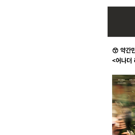
😙 약간
<
어나더