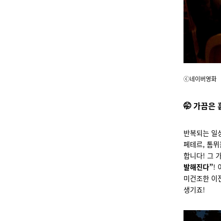
ⓒ네이버영화
🤭
가끔은 
반복되는 일상
페테르, 톰뮈
합니다! 그 
발해진다”
!
미건조한 이전
생기죠!