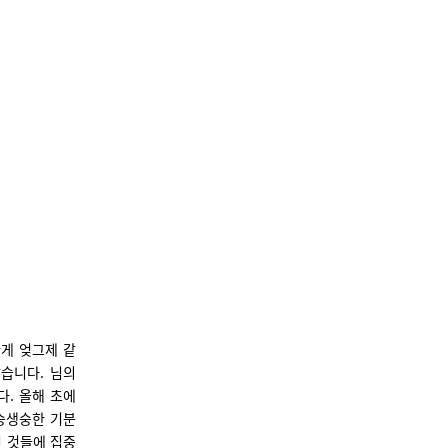
한게 엊그제 같
같습니다. 님의
다. 올해 초에
싱숭생숭한 기분
인 것들에 집중