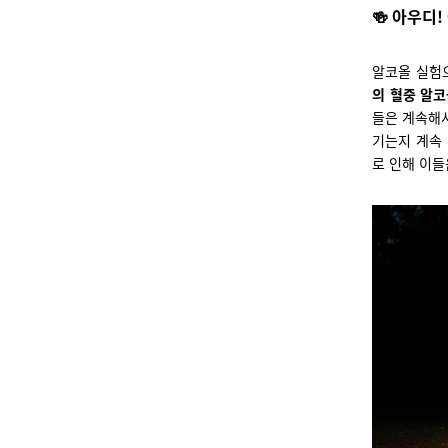
🍻
아우디!
알코올 실험
의 혈중 알코
들은 계속해서
기는지 계속
로 인해 이들