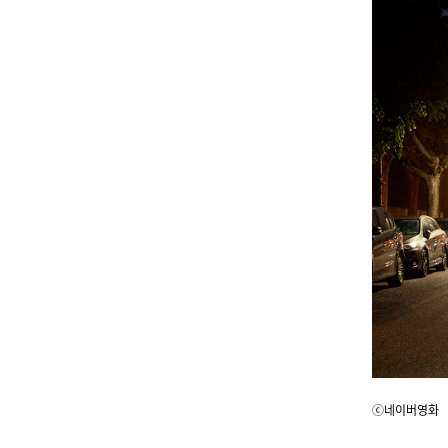
ⓒ네이버영화