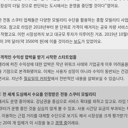
성장성이 더딜 것으로 판단되는 도시에서는 운영을 중단할 것이다"였어요.
한 전동 스쿠터 업체들은 다양한 모빌리티 수단을 활용하는 종합 모빌리티 사
어요.
참고로
라임은 2018년부터 분 단위로 가격이 매겨지는 공유 차량 서비
시작했고요.
이런 시장성까지 보고 대규모 투자가 이루어진 거죠. 2019
년 10
이 3억 달러(약 3500억 원)에 이를 것이라는
보도
가 있었
어요.
 본격적인 수익성 압박을 받기 시작한 스타트업들
리에 퍼진 수익성에 대한 압박은 작년 위워크 사태와 기업공개 이후 어려움을
을 기점으로 본격화됐어요. 이제는 사용자 성장이 아니라 수익이 동반되는 건강
면서요. 지난주
월요일의 커피팟
에서 전반적인 내용을 살펴보실 수 있습니다.
가: 전 세계 도심에서 수요를 인정받은 전동 스쿠터 모빌리티
에서도 운영 중이에요. 강남권을 중심으로 서비스 확대를 꾀하고 있고요.
라임 
쿠터가 운행 중인 것을 심심치 않게 볼 수 있죠. 사용 시간당 요금이 부과되는
 이용하는 근접 거리를 대체할 수단으로 보기도 해서 시장성을 크게 평가받기
 20여 개 업체가 이 시장을 놓고
경쟁 중
이래요.