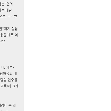
는 '편의
서는 배달
물론, 국가별
친*까지 설립
용을 대폭 아
고요.
거나, 자본의
 남아공의 내
시탐탐 인수를
 고젝)에 크게
대감이 큰 것