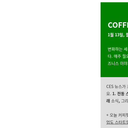
COFF
1월 13일,
변화하는 세
다. 매주 
즈니스 이야
CES 뉴스가
요.
1
.
전동 
래
소식
,
그
+ 오늘 커피
업도 스타트