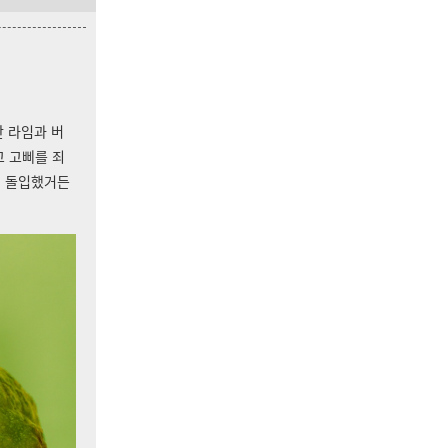
간 라임과 버
고 고삐를 죄
에 돌입했거든