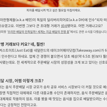
피자를 배달시켜 먹고 싶은 월요일 아침이에요.
우아한형제들(a.k.a 배민)이 독일의 딜리버리히어로(a.k.a DH)에 인수*되자 
이슈였고요. 이번엔 그보다 큰 초대형 거래가
성사
됐어요. 어떤 거래냐고요?
'
커피팟 '
우리만 배달의 민족일까? 세계는 지금 배달의 전쟁 중
에서도 관련 소식을 다뤘습니다
병 거래보다 커요? 네, 훨씬!
저스트이트(Just Eat)를 네덜란드의 테이크어웨이닷컴(Takeaway.com)가 
)에 인수한다고 하네요. 업체 간 경쟁이 붙으면서 당초 예상(약 6.5조 원)보다 
성사됐는데요. 전 세계적으로 주문배달 시장의 성장성을 크게 보고 있다는 신호
달 시장, 어쩜 이렇게 크죠?
는 음식 주문배달 시장 규모가 승차 공유 서비스 시장보다 더 커질 것으로 예
시장엔 직접적인 대체재로
다른 대중교통 수단이
존재하지만, 음식 주문배달은 
대체재로 작용하지 않죠. 이를 봤을 때 맛있는 음식을 집으로 배달받으려는 수
있다는 긍정적인 전망이고요.