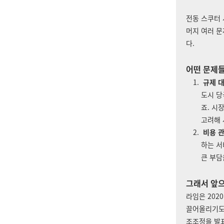
전동 스쿠터 
머지 여러 문
다.
어떤 문제
규제 대
도시 당
죠. 시
고려해 
비용 관
하는 서
큰 부담
그래서 앞으
라임은 202
끌어올리기도
조조정을 발표