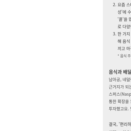
요즘 스
성'
에 
'콜'을
로 다양
한 가지
해 음식
끼고 마
* 음식 
음식과 배
남아공, 네덜
근거지가 되는
스퍼스(Nas
통한 확장을 
투자했고요. 
결국, '편리