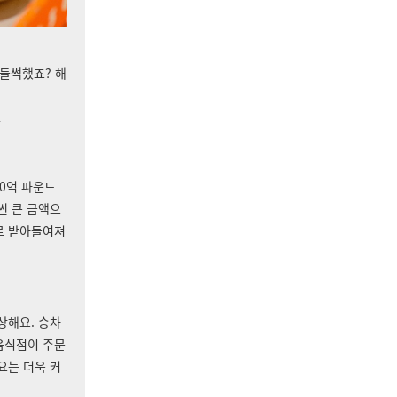
떠들썩했죠? 해
.
60억 파운드
훨씬 큰 금액으
로 받아들여져
상해요. 승차
음식점이 주문
요는 더욱 커