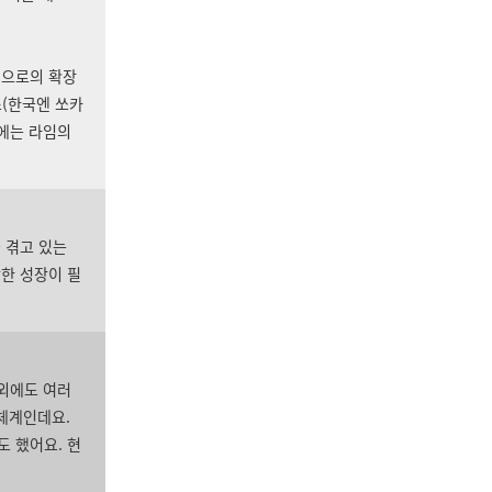
업으로의 확장
스(한국엔 쏘카
월에는 라임의
 겪고 있는
한 성장이 필
외에도 여러
 체계인데요.
도 했어요.
현