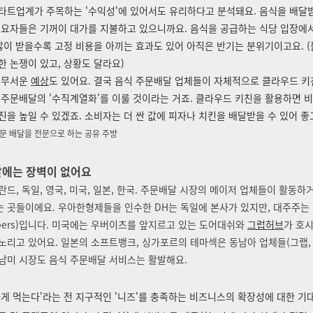
타트업계가 주목하는 '수익성'에 있어서도 유리하다고 분석돼요. 음식을 배달받
수요자들은 기꺼이 대가를 지불하고 있으니까요. 음식을 공급하는 식당 입장에
 많이 받을수록 고정 비용을 아끼는 효과도 있어 아직은 반기는 분위기이고요. (
한 논쟁이 있고, 상황도 달라요)
 무서운
예상
도 있어요. 결국 음식 주문배달 업체들이 자체적으로 클라우드 키
 주문배달의 '수직계열화'를 이룰 것이라는 거죠. 클라우드 키친을 활용하면 비
진을 높일 수 있겠죠. 소비자는 더 싼 값에 피자나 치킨을 배달받을 수 있어 좋
주문 배달을 전문으로 하는 공유 주방
달에는 장벽이 없어요
란드, 독일, 영국, 미국, 일본, 한국. 주문배달 시장의 메이저 업체들이 활동하
 곳들이에요. 우아한형제들을 인수한 DH는 독일에 본사가 있지만, 대주주는
pers)입니다. 미국에는 우버이츠를 앞지르고 있는 도어대쉬와
그럽허브
가 호
노리고 있어요. 일본의 소프트뱅크, 싱가포르의 테마섹은 동남아 업체들(그랩,
남미 시장도 음식 주문배달 서비스는 활발해요.
하게 먹는다'라는 전 지구적인 '니즈'를 충족하는 비즈니스의 확장성에 대한 기