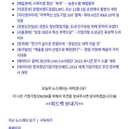
[매일경제] 스마트팜 청년 `북적`… 농촌소멸 해법될까
[이로운넷] 로컬브랜드포럼(LBF), 오는 12월 2일 순천에서 출범식 개최
[지디넷코리아] '지역혁신 선도기업 100' 발족···최대 6년간 R&D 20억 등
지원
[강원도민일보] 강원도 청년창업가들, 도내 인구유입 위해 한자리 모였다
[서울경제] "보호 대상서 혁신 주역으로"…기업가형 소상공인 육성책 드라
이브
[한겨레] “연구가 삶으로 연결되게…창업선도 대학 이끌 것”
[동아일보] “예술을 넘어 산업으로 확장한다”… 창업 지원해 예술의 가치
극대화
[베리타스 알파] 동신대 LINC3.0사업단 '2022 유니콘 온기 스쿨' 개최
[데이터넷] 한국청년기업가정신재단, 2022 세계 기업가정신 주간 한국행
사 개막
오늘의 뉴스레터는 어떠셨나요?
더 나은 기업가정신NOW를 위해서 의견을 보내주시면 감사하겠습니다!😄
>>
피드백 보내기
<<
지난 뉴스레터 보기
|
구독하기
홈페이지