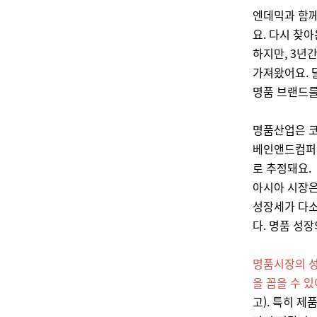
엔데믹과 함께
요. 다시 찾
하지만, 3년
가져왔어요. 
명품 브랜드를
명품산업은 코
베인앤드컴퍼니
로 추정돼요.
아시아 시장은
성장세가 다소
다. 명품 성
명품시장의 성
을 꼽을 수 있
고).
특히 제품