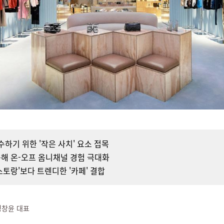
수하기 위한 '작은 사치' 요소 접목
용해 온-오프 옴니채널 경험 극대화
스토랑'보다 트렌디한 '카페' 결합
정창윤 대표