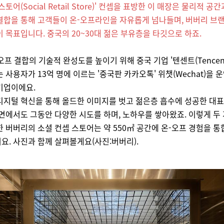
토어(Social Retail Store)' 컨셉을 표방한 이 매장은 물리적 공
결합을 통해 고객들이 온-오프라인을 자유롭게 넘나들며, 버버리 브
이 목표입니다. 중국의 20~30대 젊은 부유층을 타깃으로 하죠.
프 결합의 기술적 완성도를 높이기 위해 중국 기업 '텐센트(Tencen
 사용자가 13억 명에 이르는 '중국판 카카오톡' 위챗(Wechat)을 
기업이에요.
디지털 혁신을 통해 올드한 이미지를 벗고 젊은층 흡수에 성공한 대
 면에서도 그동안 다양한 시도를 하며, 노하우를 쌓아왔죠. 이렇게 두
한 버버리의 소셜 컨셉 스토어는 약 550㎡ 공간에 온-오프 경험을 
요.
사진과 함께 살펴볼게요(사진:버버리).