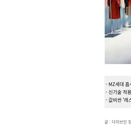
- MZ세대 흡
- 신기술 적
- 값비싼 '레
글 : 다이브인 