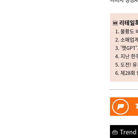
리테일톡
🆕
1. 불황도 
2. 소매업계
3. '챗GP
4. 지난 한주
5. 도전! 
6. 제28
👜 Trend