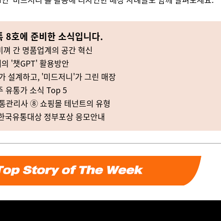
 8호에 준비한 소식입니다.
비껴 간 명품업계의 공간 혁신
의 '챗GPT' 활용방안
T'가 설계하고, '미드저니'가 그린 매장
 유통가 소식 Top 5
유통관리사
⑧
쇼핑몰 테넌트의 유형
회 한국유통대상 정부포상 응모안내