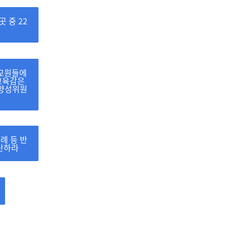
 중 22
 교원들에
 교육감은
원양성위원
례 등 반
산하라