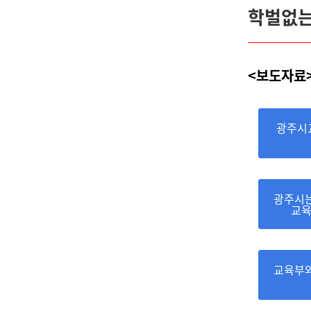
학벌없
<보도자료
광주시
광주시는
교육
교육부와