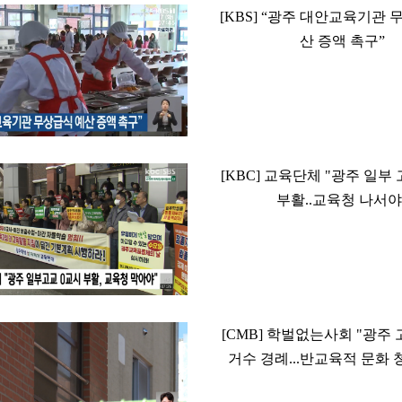
[KBS] “광주 대안교육기관 
산 증액 촉구”
[KBC] 교육단체 "광주 일부
부활..교육청 나서야
[CMB] 학벌없는사회 "광주 
거수 경례...반교육적 문화