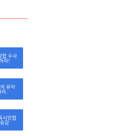
담합 수사
하라!
의 유아
라.
교육시민협
 유감