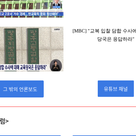
[MBC] "교복 입찰 담합 수사
당국은 응답하라"
유튜브 채널
그 밖의 언론보도
럼>