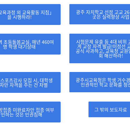
광주 자치학교 선정 고교 26곳
교육과정 외 교육활동 지침」
곳은 실력향상 사업
을 시행하라!
시험문제 유출 등 4대 비위
 초등돌봄교실, 매년 460여
게 교장 자격 발급!이정선
명 학생 대기상태
공식 사과하고, 교육청 교
회 해산하라!
광주시교육청은 학생 거수경
스포츠강사 모집 시, 대학생
인권적인 학교 문화를 청
자만 자격을 주는 건 차별
그 밖의 보도자료
방접종 미완료자만 접종 여부
확인하는 것은 인권침해