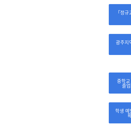
「정규
광주지역
중학교 
졸업
학생 예