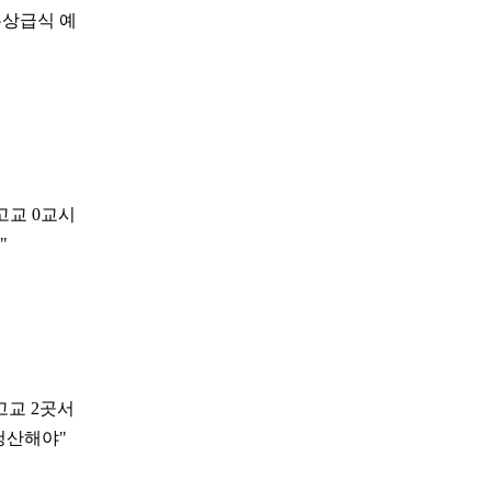
무상급식 예
 고교 0교시
"
고교 2곳서
 청산해야"