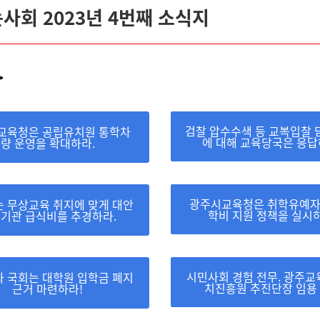
는사회 2023년 4번째 소식지
>
검찰 압수수색 등 교복입찰 
교육청은 공립유치원 통학차
에 대해 교육당국은 응답
량 운영을 확대하라.
광주시교육청은 취학유예자
 무상교육 취지에 맞게 대안
학비 지원 정책을 실시하
기관 급식비를 추경하라.
시민사회 경험 전무. 광주
 국회는 대학원 입학금 폐지
치진흥원 추진단장 임용
근거 마련하라!