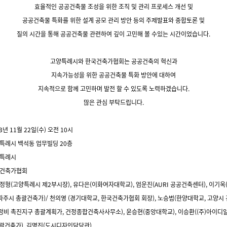
효율적인 공공건축물 조성을 위한 조직 및 관리 프로세스 개선 및
공공건축물 특화를 위한
설계 공모 관리 방안 등의 주제발표와 종합토론 및
질의 시간을 통해
공공건축물 관련하여
깊이 고민해 볼 수있는 시간이었습니다.
고양특례시와 한국건축가협회는 공공건축의 혁신과
지속가능성을 위한 공공건축물 특화 방안에 대하여
지속적으로
함께 고민하며 발전 할 수 있도록
노력하겠습니다.
많은 관심 부탁드립니다.
3년 11월 22일(수) 오전 10시
양특례시 백석동 업무빌딩 20층
양특례시
국건축가협회
정형(고양특례시 제2부시장), 유다은(이화여자대학교), 엄운진(AURI 공공건축센터), 이기
파주시 총괄건축가)/ 천의영 (경기대학교, 한국건축가협회 회장), 노승범(한양대학교, 고양시 
정비 촉진지구 총괄계획가, 건정종합건축사사무소), 윤승현(중앙대학교), 이승환((주)아이
총괄건축가), 김명진(도시디자인담당관)