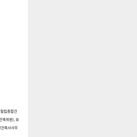
옥(필립종합건
건축위원), 유
디알건축사사무