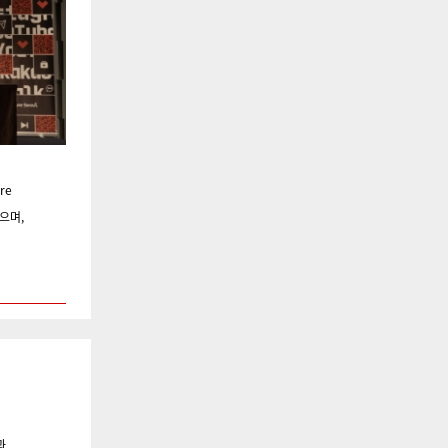
re
으며,
과