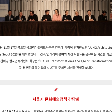
난 11월 17일 금요일 융코리아일렉트릭㈜은 건축/인테리어 컨퍼런스인
‘JUNG Architectu
ks
Seoul 2023’를 개최했습니다. 건축/인테리어
분야의
최신 트렌드를 공유하는 시간을 가졌
천의영 한국건축가협회 회장은
“Future Transformation & the Age of Transformation
(미래 변환과
특이점의 시대)”를
주제로 세션을 진행했습니다.
서울시 문화예술정책 간담회
지난 11월 21일 화요일
한국예술문화단체총연합회는
서울시청 시장실에서 오세훈 서울시장