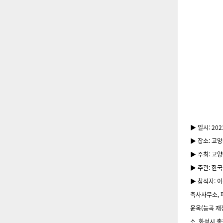
▶ 일시: 202
▶ 장소: 고
▶ 주최: 고
▶ 주관: 한
▶ 참석자:
이
축사사무소, 
윤옥(능곡 재
소, 화성시 