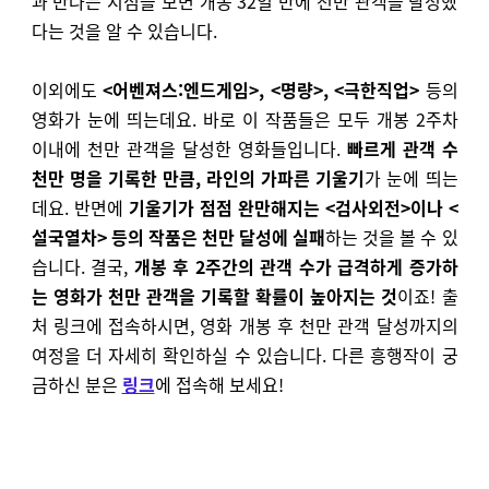
과 만나는 지점을 보면 개봉 32일 만에 천만 관객을 달성했
다는 것을 알 수 있습니다.
이외에도
<어벤져스:엔드게임>, <명량>, <극한직업>
등의
영화가 눈에 띄는데요. 바로 이 작품들은 모두 개봉 2주차
이내에 천만 관객을 달성한 영화들입니다.
빠르게 관객 수
천만 명을 기록한 만큼, 라인의 가파른 기울기
가 눈에 띄는
데요.
반면에
기울기가 점점 완만해지는 <검사외전>이나 <
설국열차> 등의 작품은 천만 달성에 실패
하는 것을 볼 수 있
습니다.
결국,
개봉 후 2주간의 관객 수가 급격하게 증가하
는 영화가 천만 관객을 기록할 확률이 높아지는 것
이죠!
출
처 링크에 접속하시면, 영화 개봉 후 천만 관객 달성까지의
여정을 더 자세히 확인하실 수 있습니다. 다른 흥행작이 궁
금하신 분은
링크
에 접속해 보세요!