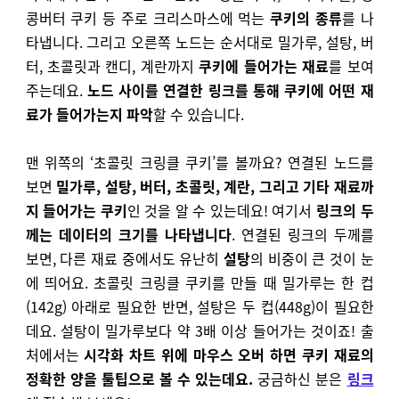
콩버터 쿠키 등 주로 크리스마스에 먹는
쿠키의 종류
를 나
타냅니다. 그리고 오른쪽 노드는 순서대로 밀가루, 설탕, 버
터, 초콜릿과 캔디, 계란까지
쿠키에 들어가는 재료
를 보여
주는데요.
노드 사이를 연결한 링크를 통해 쿠키에 어떤 재
료가 들어가는지 파악
할 수 있습니다.
맨 위쪽의 ‘초콜릿 크링클 쿠키’를 볼까요? 연결된 노드를
보면
밀가루, 설탕, 버터, 초콜릿, 계란, 그리고 기타 재료까
지 들어가는 쿠키
인 것을 알 수 있는데요! 여기서
링크의 두
께는 데이터의 크기를 나타냅니다
. 연결된 링크의 두께를
보면, 다른 재료 중에서도 유난히
설탕
의 비중이 큰 것이 눈
에 띄어요. 초콜릿 크링클 쿠키를 만들 때 밀가루는 한 컵
(142g) 아래로 필요한 반면, 설탕은 두 컵(448g)이 필요한
데요. 설탕이 밀가루보다 약 3배 이상 들어가는 것이죠!
출
처에서는
시각화 차트 위에 마우스 오버 하면 쿠키 재료의
정확한 양을 툴팁으로 볼 수 있는데요.
궁금하신 분은
링크