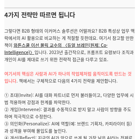
4가지 전략만 따르면 됩니다
그렇다면 B2B 형태의 이커머스 솔루션은 어떨까요? B2B 특성상 업무 맥
락에서의 AI 활용으로 비교하는 게 적절할 듯한데요. 여기서 참고할 만한
책이
와튼스쿨 이선 몰릭 교수의 〈듀얼 브레인(원제: Co-
Intelligence)〉
입니다. 2023년 출간작으로, 프롬프트 요령보다 조직과
개인이 AI를 제대로 쓰기 위한 전략적 접근을 다루고 있죠.
여기서의 핵심은 사람과 AI가 하나의 작업체처럼 움직이도록 만드는 것
입니다
. 책에서는 구체적으로 다음의 4가지 전략을 제안합니다.
① 초대(Invite): AI를 대화 파트너로 먼저 불러들이고, 다양한 업무에 시
범 적용하며 강점과 한계를 파악한다.
② 개입(Intervene): 결과를 수동적으로 받지 말고 사람이 방향을 주도
하며 적극적으로 수정한다.
③ 의인화(Personalize): AI에 역할(예: 브랜드 기획자, 카피라이터 등)
과 성격을 부여해 몰입도를 높인다.
④ 개선(Reflect): 지금의 AI가 앞으로 쓰게 될 가장 낡은 AI라는 전제로,