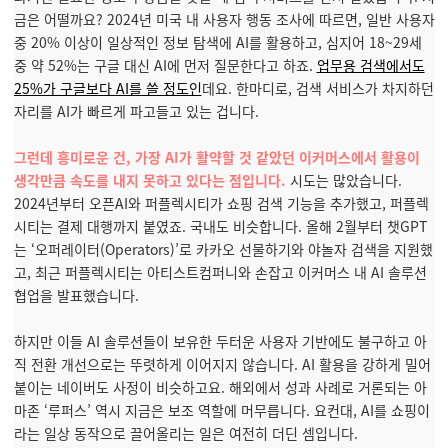
금은 어떨까요? 2024년 미국 내 사용자 행동 조사에 따르면, 일반 사용자
중 20% 이상이 일상적인 정보 탐색에 AI를 활용하고, 심지어 18~29세
중 약 52%는 구글 대신 AI에 먼저 질문한다고 하죠.
업무용 검색에서도
25%가 구글보다 AI를 쓸 정도인
데요. 한마디로, 검색 서비스가 차지하던
자리를 AI가 빠르게 파고들고 있는 겁니다.
그런데 흥미로운 건, 가장 AI가 활약할 것 같았던 이커머스에서 활용이
생각만큼 속도를 내지 못하고 있다는 점입니다.
시도는 많았습니다.
2024년부터 오픈AI와 퍼플렉시티가 쇼핑 검색 기능을 추가했고, 퍼플렉
시티는 결제 대행까지 붙였죠. 국내도 비슷합니다. 올해 2월부터 챗GPT
는 ‘오퍼레이터(Operators)’로 카카오 선물하기와 야놀자 검색을 지원했
고, 최근 퍼플렉시티는 아티스트컴퍼니와 손잡고 이커머스 내 AI 솔루션
협업을 발표했습니다.
하지만 이들 AI 솔루션들이 보유한 두터운 사용자 기반에도 불구하고 아
직 전환 개선으로는 뚜렷하게 이어지지 않습니다. AI 활용을 강하게 밀어
붙이는 네이버도 사정이 비슷하고요. 해외에서 성과 사례로 거론되는 아
마존 ‘루퍼스’ 역시 지금은 보조 역할에 머무릅니다. 요컨대, AI를 쇼핑이
라는 일상 동작으로 끌어올리는 일은 여전히 더딘 셈입니다.