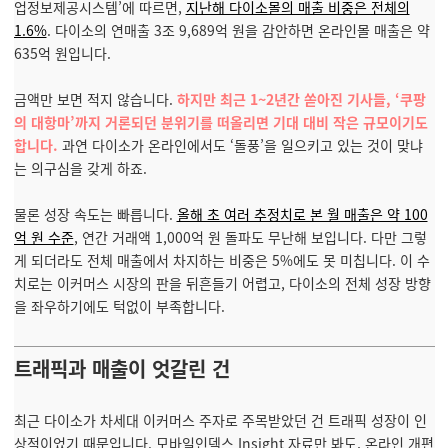
업정보제공시스템’에 따르면,
지난해 다이소몰의 매출 비중은 전체의
1.6%
. 다이소의 연매출 3조 9,689억 원을 감안하면 온라인몰 매출은 약
635억 원입니다.
금액만 보면 적지 않습니다.
하지만 최근 1~2년간 쏟아진 기사들, ‘쿠팡
의 대항마’까지 거론되던 분위기를 떠올리면 기대 대비 작은 규모이기도
합니다.
과연 다이소가 온라인에서도 ‘돌풍’을 일으키고 있는 것이 맞냐
는 의구심을 갖게 하죠.
물론 성장 속도는 빠릅니다.
올해 초 여러 추정치로 본 월 매출은 약 100
억 원 수준
, 연간 거래액 1,000억 원 돌파도 무난해 보입니다. 다만 그렇
게 되더라도 전체 매출에서 차지하는 비중은 5%에도 못 미칩니다. 이 수
치로는 이커머스 시장의 판을 뒤흔들기 어렵고, 다이소의 전체 성장 방향
을 좌우하기에도 턱없이 부족합니다.
트래픽과 매출이 엇갈린 건
최근 다이소가 차세대 이커머스 주자로 주목받았던 건 트래픽 성장이 인
상적이었기 때문입니다. 모바일인덱스 Insight 자료만 봐도, 온라인 개편