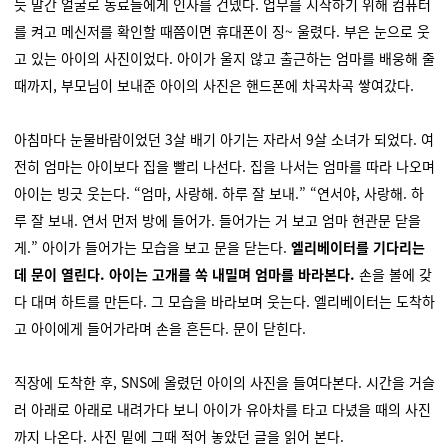
듯 말간 얼굴로 동료들에게 인사를 건넸다. 업무를 시작하기 위해 컴퓨터
를 켜고 메신저를 확인할 때쯤이면 휴대폰이 징~ 울렸다. 부은 눈으로 웃
고 있는 아이의 사진이었다. 아이가 울지 않고 출근하는 엄마를 배웅해 줄
때까지, 부모님이 보내준 아이의 사진은 핸드폰에 차곡차곡 쌓여갔다.
아침마다 눈물바람이었던 3살 배기 아기는 자라서 9살 소녀가 되었다. 여
전히 엄마는 아이보다 집을 빨리 나선다. 집을 나서는 엄마를 따라 나오며
아이는 빙긋 웃는다. “엄마, 사랑해. 하루 잘 보내.” “연서야, 사랑해. 하
루 잘 보내. 연서 먼저 방에 들어가. 들어가는 거 보고 엄마 현관문 닫을
게.” 아이가 들어가는 모습을 보고 문을 닫는다.
엘리베이터를 기다리는
데 문이 열린다. 아이는 고개를 쏙 내밀며 엄마를 바라본다.
손을 볼에 갖
다 대며 하트를 만든다. 그 모습을 바라보며 웃는다. 엘리베이터는 도착하
고 아이에게 들어가라며 손을 흔든다. 문이 닫힌다.
직장에 도착한 후, SNS에 올렸던 아이의 사진을 들여다본다. 시간을 거슬
러 아래로 아래로 내려가다 보니 아이가 유아차를 타고 다녔을 때의 사진
까지 나온다. 사진 밑에 그때 적어 놓았던 글을 읽어 본다.