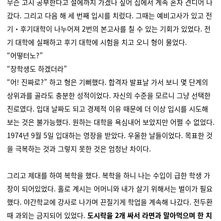
무슨 고시 공부한다고 절에까지 가겠나 싶어 집에서 계속 혼자 견디어 나
갔다. 그리고 다음 해 세 번째 입시를 치렀다. 그때는 예비고사가 있고 전
기‧후기대학이 나누어져 2번의 본고사를 칠 수 있는 기회가 있었다. 전
기 대학에 실패하고 후기 대학에 시험을 치고 오니 형이 물었다.
“어떻터노?”
“장학생도 하겠더라”
“어! 진짜로?” 하고 형은 기뻐했다. 합격자 발표날 가서 보니 몇 단계의
상위과를 골라도 충분한 성적이었다. 자신의 수준을 모르니 그냥 선택한
진로였다. 입대 날짜도 되고 경제적 이유 때문에 더 이상 입시를 시도해
보는 것은 불가능했다. 원하는 대학을 욕심내어 보았지만 어쩔 수 없었다.
1974년 9월 5일 입대하는 영장을 받았다. 우울한 날들이었다. 목표한 것
을 극복하는 것과 그렇지 못한 것은 엄청난 차이다.
그리고 제대를 하여 복학을 했다. 복학을 하니 나는 수입이 급한 학생 가
장이 되어있었다. 홀로 계시는 어머니와 내가 살기 위해서는 벌이가 필요
했다. 야간학교에 강사로 나가며 끈질기게 학업을 계속해 나갔다. 전두환
때 과외는 금지되어 있었다.
도시락을 2개 싸서 라면과 말아먹으며 한 치