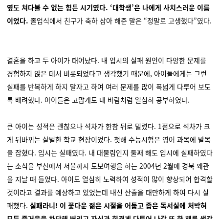
옆도 쳐다볼 수 없는 힘든 시기였다. ‘대학생’은 나에게 사치스러운 이름
이었다.
졸업식에서 친구가 축하 삼아 해준 말은 “정말로 고생했다”였다.
결혼을 하고 두 아이가 태어났다. 내 입시의 실패 원인이 다양한 문제를
경험하지 않은 데서 비롯되었다고 생각했기 때문에, 아이들에게는 그런
실패를 반복하게 하지 말자고 하여 여러 문제를 많이 폭넓게 다루어 보도
록 배려했다. 아이들은 고맙게도 내 바람처럼 열심히 공부하였다.
큰 아이는 성적은 괜찮으나 석차가 한참 뒤로 밀렸다. 1점으로 석차가 크
게 뒤바뀌는 살벌한 학교 현장이었다. 첫해 수능시험은 영어 과목에 발목
을 잡혔다. 입시는 실패였다. 내 대물림인지 둘째 해도 입시에 실패하였다
는 소식을 부산에서 서울까지 도보여행을 하는 2004년 2월에 경북 왜관
을 지날 때 들었다. 아이도 열심히 노력하여 성적이 많이 향상되어 합격할
것이라고 결과를 예상하고 있었는데 내신 산출을 태만하게 하여 다시 실
패했다.
실패라니! 이 꽃다운 젊은 시절을 어둡고 좁은 독서실에 처박혀
모든 즐거움을 차단해 버리고 자신과 힘겹게 다투어 나갈 또 한 해를 생각