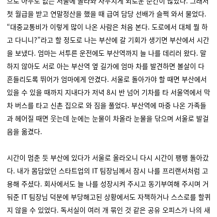
으로 아무도 없는 서울에 올라와 사무치게 외로운 순간이 많았다. 그래서
첫 월급을 받고 연말정산을 했을 때 급여 담당 선배가 슬쩍 와서 물었다.
“대중교통비가 이렇게 많이 나온 사람은 처음 본다. 도로에서 대체 뭘 하
고 다니니?”라고 할 정도로 나는 부산에 갈 기회가 생기면 부산에서 시간
을 보냈다. 엄마는 서투른 운전에도 부산역까지 늘 나를 데리러 왔다. 말
하지 않아도 서로 아는 부산역 옆 길가에 엄마 차를 발견하면 볼살이 다
흔들리도록 뛰어가 엄마에게 안겼다. 서울로 돌아가야 할 때면 부산에서
있을 수 있을 때까지 지내다가 저녁 8시 반 넘어 기차를 타 서울역에서 막
차 버스를 타고 신촌 집으로 와 짐을 풀었다. 부산역에 마중 나온 가족들
과 헤어질 때면 웃는데 눈에는 눈물이 차올라 눈물을 닦으며 서울로 발걸
음을 옮겼다.
시간이 멈춘 듯 부산에 있다가 서울로 올라오니 다시 시간이 팽팽 돌아갔
다. 내가 몸담았던 스타트업의 IT 팀장님께서 잠시 나를 프리랜서처럼 고
용해 주셨다. 회사에서도 늘 나를 성장시켜 주시고 동기부여해 주시며 거
둬준 IT 팀장님 덕분에 부당해고된 상황에서도 자책하거나 스스로를 할퀴
지 않을 수 있었다. 독서실이 여러 개 묶인 것 같은 공유 오피스가 나의 새