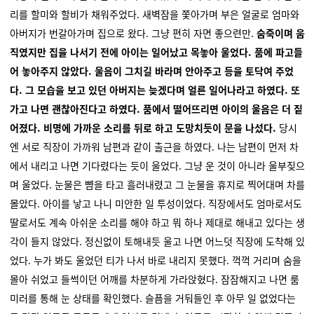
리를 할미와 할비가 채워주었다. 새벽잠을 쫓아가며 부은 얼굴로 엄마와
아버지가 번갈아가며 집으로 왔다. 그냥 편히 자면 좋으련만.
숨죽이며 움
직였지만 집을 나서기 전에 아이는 일어났고 목놓아 울었다. 품에 파고들
어 놓아주지 않았다. 울음이 그치길 바라며 안아주고 등을 토닥여 주었
다. 그 모습을 보고 있던 아버지는 늦겠다며 얼른 일어나라고 하였다. 또
가고 나면 괜찮아진다고 하였다. 품에서 떨어뜨리면 아이의 울음은 더 짙
어졌다. 비명에 가까운 소리를 뒤로 하고 도망치듯이 문을 나섰다.
당시
엔 서로 직장이 가까워 남편과 같이 출근을 하였다. 나는 남편이 먼저 차
에서 내리고 나면 기다렸다는 듯이 울었다. 그냥 운 것이 아니라 울부짖으
며 울었다. 눈물은 뺨을 타고 흘러내렸고 그 눈물을 휴지로 찍어대며 차를
몰았다. 아이를 낳고 나니 미안한 일 투성이었다. 직장에서도 엄마로서도
딸로서도 계속 아쉬운 소리를 해야 하고 뭐 하나 제대로 해내고 있다는 생
각이 들지 않았다. 정신없이 토해내듯 울고 나면 어느덧 직장에 도착해 있
었다. 누가 봐도 울었던 티가 나서 바로 내리지 못했다. 꺽꺽 거리며 숨을
몰아 쉬었고 들썩이던 어깨를 차분하게 가라앉혔다. 잠잠해지고 나면 룸
미러를 통해 눈 상태를 확인했다. 슬픔을 거둬들인 후 아무 일 없었다는