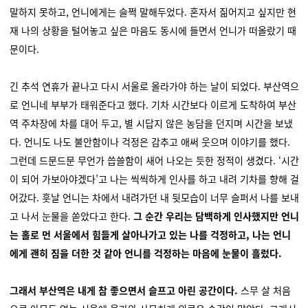
말하지 못하고, 언니에게는 슬쩍 말해두었다. 혼자서 짊어지고 싶지만 현
재 나의 상황을 털어놓고 싶은 마음도 동시에 들면서 언니가 떠올랐기 때
문이다.
긴 추석 연휴가 끝나고 다시 서울로 올라가야 하는 날이 되었다. 부산역으
로 언니네 부부가 태워준다고 했다. 기차 시간보다 이르게 도착하여 부산
역 주차장에 차를 대어 두고, 별 시답지 않은 농담을 던지며 시간을 보냈
다. 언니도 나도 불안함이나 걱정은 감추고 애써 웃으며 이야기를 했다.
그런데 드문드문 무언가 씁쓸함이 새어 나오는 듯한 정적이 생겼다. ‘시간
이 되어 가보아야겠다’고 나는 씩씩하게 인사를 하고 내려 기차를 향해 걸
어갔다. 훗날 언니는 차에서 내려가던 내 뒷모습이 너무 슬퍼서 나를 보내
고 나서 눈물을 쏟았다고 한다.
그 순간 우리는 담백하게 인사했지만 언니
는 홀로 먼 서울에서 힘들게 살아나가고 있는 나를 걱정하고, 나는
언니
에게 괜히 짐을 더한 것 같아 언니를 걱정하는 마음에 눈물이 흘렀다.
그래서 부산역은 내게 참 좋으면서 슬프고 아린 공간이다.
스무 살 처음