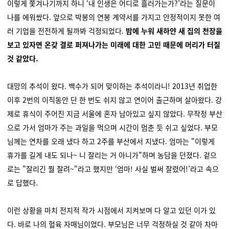
이렇게 쫓겨나기까지 하니 ‘내 인생은 어디로 흘러가는가?’라는 질문이
나를 에워쌌다. 앞으로 박봉의 연봉 계약서를 가지고 안정적이지 못한 여
러 기업을 전전하게 될까봐 걱정되었다.
밤에 누워 새하얀 새 집의 천장을
보고 있자면 온갖 결로 퍼져나가는 미래에 대한 고민 때문에 머리가 터질
것 같았다.
대망의 추석이 왔다. 백수가 되어 맞이하는 추석이라니! 2013년 취업한
이후 2번의 이직동안 단 한 번도 쉬지 않고 연이어 출근하며 살아왔다. 강
제로 휴식이 주어진 지금 서울에 혼자 남아있고 싶지 않았다. 무작정 부산
으로 가서 엄마가 주는 과일을 먹으며 시간이 멈춘 듯 쉬고 싶었다. 부모
님께는 연차를 오래 냈다 하고 2주를 부산에서 지냈다. 엄마는 "이렇게
휴가를 길게 내도 되나~ 니 잘리는 거 아니가"하며 농담을 던졌다. 겉으
로는 "잘리긴 뭘 잘려~"라고 했지만 ‘엄마! 사실 벌써 잘렸어!’라고 속으
로 답했다.
이런 상황을 마치 전지적 작가 시점에서 지켜보며 다 알고 있던 이가 있
다. 바로 나의 혈육 자매님이었다. 부모님은 너무 걱정하실 것 같아 차마