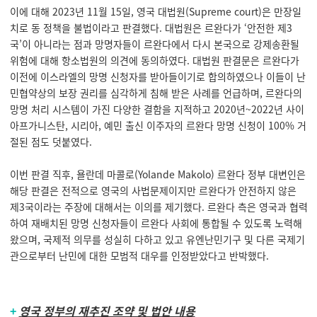
이에 대해 2023년 11월 15일, 영국 대법원(Supreme court)은 만장일
치로 동 정책을 불법이라고 판결했다. 대법원은 르완다가 ‘안전한 제3
국’이 아니라는 점과 망명자들이 르완다에서 다시 본국으로 강제송환될
위험에 대해 항소법원의 의견에 동의하였다. 대법원 판결문은 르완다가
이전에 이스라엘의 망명 신청자를 받아들이기로 합의하였으나 이들이 난
민협약상의 보장 권리를 심각하게 침해 받은 사례를 언급하며, 르완다의
망명 처리 시스템이 가진 다양한 결함을 지적하고 2020년~2022년 사이
아프가니스탄, 시리아, 예민 출신 이주자의 르완다 망명 신청이 100% 거
절된 점도 덧붙였다.
이번 판결 직후, 욜란데 마콜로(Yolande Makolo) 르완다 정부 대변인은
해당 판결은 전적으로 영국의 사법문제이지만 르완다가 안전하지 않은
제3국이라는 주장에 대해서는 이의를 제기했다. 르완다 측은 영국과 협력
하여 재배치된 망명 신청자들이 르완다 사회에 통합될 수 있도록 노력해
왔으며, 국제적 의무를 성실히 다하고 있고 유엔난민기구 및 다른 국제기
관으로부터 난민에 대한 모범적 대우를 인정받았다고 반박했다.
+
영국 정부의 재추진 조약 및 법안 내용