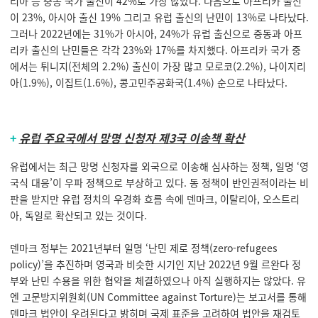
리아 등 중동 국가 출신이 42%로 가장 많았다. 다음으로 아프리카 출신
이 23%, 아시아 출신 19% 그리고 유럽 출신의 난민이 13%로 나타났다.
그러나 2022년에는 31%가 아시아, 24%가 유럽 출신으로 중동과 아프
리카 출신의 난민들은 각각 23%와 17%를 차지했다. 아프리카 국가 중
에서는 튀니지(전체의 2.2%) 출신이 가장 많고 모로코(2.2%), 나이지리
아(1.9%), 이집트(1.6%), 콩고민주공화국(1.4%) 순으로 나타났다.
+
유럽 주요국에서 망명 신청자 제3국 이송책 확산
유럽에서는 최근 망명 신청자를 외국으로 이송해 심사하는 정책, 일명 ‘영
국식 대응’이 우파 정책으로 부상하고 있다. 동 정책이 반인권적이라는 비
판을 받지만 유럽 정치의 우경화 흐름 속에 덴마크, 이탈리아, 오스트리
아, 독일로 확산되고 있는 것이다.
덴마크 정부는 2021년부터 일명 ‘난민 제로 정책(zero-refugees
policy)’을 추진하며 영국과 비슷한 시기인 지난 2022년 9월 르완다 정
부와 난민 수용을 위한 협약을 체결하였으나 아직 실행하지는 않았다. 유
엔 고문방지위원회(UN Committee against Torture)는 보고서를 통해
덴마크 법안이 우려된다고 밝히며 국제 표준을 고려하여 법안을 재검토