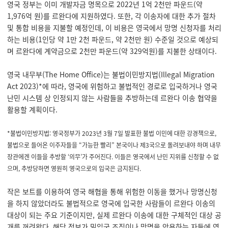
영국 정부는 이미 개발자금 명목으로 2022년 1억 2천만 파운드(약
1,976억 원)를 르완다에 지원하였다. 또한, 각 이송자에 대한 추가 절차
및 통합 비용을 지불할 예정인데, 이 비용은 영국에서 망명 신청자를 처리
하는 비용(1인당 약 1만 2천 파운드, 약 2천만 원) 수준일 것으로 예상되
며 르완다에 계약금으로 2천만 파운드(약 329억원)를 지불한 상태이다.
영국 내무부(The Home Office)는 불법이민방지법(Illegal Migration
Act 2023)*에 따라, 영국에 위험하고 불법적인 경로로 입국하거나 영국
난민 시스템 상 인정되지 않는 사람들을 추방하는데 르완다 이송 협약을
활용할 계획이다.
*불법이민방지법: 영국정부가 2023년 3월 7일 발표한 불법 이민에 대한 강경책으로,
불법으로 들어온 이주자들을 “가능한 빨리” 본국이나 제3국으로 돌려보내야 하며 내무
장관에겐 이들을 추방할 ‘의무’가 주어진다. 이들은 영국에서 난민 지위를 신청할 수 없
으며, 추방당하면 영원히 영국으로의 입국은 금지된다.
작은 보트를 이용하여 영국 해협을 통해 위험한 이동을 했거나 망명신청
을 하지 않았더라도 불법적으로 영국에 입국한 사람들이 르완다 이송의
대상이 되는 주요 기준이지만, 실제 르완다 이송에 대한 구체적인 대상 공
개를 꺼려왔다. 해당 정보가 밀입국 조직이나 망명을 악용하는 자들에 영