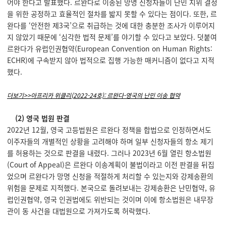
어야 한다고 발표했다. 르완다로 이송된 망명 신청자들이 난민 지위 결정
을 위한 공정하고 효율적인 절차를 밟지 못할 수 있다는 점이다. 또한, 르
완다를 ‘안전한 제3국’으로 취급하는 것에 대한 충분한 조사가 이루어지
지 않았기 때문에 ‘심각한 법적 문제’를 야기할 수 있다고 보았다. 덧붙여
르완다가 유럽인권협약(European Convention on Human Rights:
ECHR)에 구속받지 않아 법적으로 집행 가능한 매커니즘이 없다고 지적
했다.
더보기>>
아프리카 위클리(2022-24호): 르완다-영국의 난민 이송 협약
(2) 영국 법원 판결
2022년 12월, 영국 고등법원은 르완다 정책을 합법으로 인정하면서도
이주자들의 개별적인 상황을 고려해야 하며 일부 신청자들의 항소 제기
를 허용하는 것으로 판결을 내렸다. 그러나 2023년 6월 열린 항소법원
(Court of Appeal)은 르완다 이송계획이 불법이라고 이전 판결을 뒤집
었으며 르완다가 망명 신청을 적절하게 처리할 수 있는지와 강제송환의
위험을 문제로 지적했다. 본국으로 돌려보내는 강제송환은 난민협약, 유
럽인권협약, 영국 인권법에도 위반되는 것이며 이에 항소법원은 내무장
관이 동 사건을 대법원으로 가져가도록 허락했다.