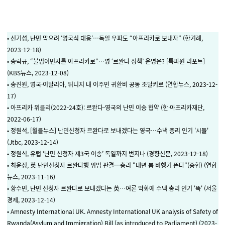
• 신기섭, 난민 막으려 ‘영국식 대응’…독일 우파도 “아프리카로 보내자” (한겨례,
2023-12-18)
• 송락규, “불법이민자를 아프리카로”…영 ‘르완다 정책’ 운명은? [특파원 리포트]
(KBS뉴스, 2023-12-08)
• 송진원, 영국·이탈리아, 튀니지 내 이주민 귀환비 공동 조달키로 (연합뉴스, 2023-12-
17)
• 아프리카 위클리(2022-24호): 르완다-영국의 난민 이송 협약 (한·아프리카재단,
2022-06-17)
• 정원석, [월클뉴스] 난민신청자 르완다로 보내겠다는 영국…수낵 총리 인기 '시들'
(Jtbc, 2023-12-14)
• 정원식, 유럽 ‘난민 신청자 제3국 이송’ 독일까지 번지나 (경향신문, 2023-12-18)
• 최윤정, 英 난민신청자 르완다행 위법 판결…총리 "내년 봄 비행기 뜬다"(종합) (연합
뉴스, 2023-11-16)
• 황수민, 난민 신청자 르완다로 보내겠다는 英…여론 악화에 수낵 총리 인기 '뚝' (서울
경제, 2023-12-14)
• Amnesty International UK. Amnesty International UK analysis of Safety of
Rwanda(Asylum and Immigration) Bill (as introduced to Parliament) (2023-