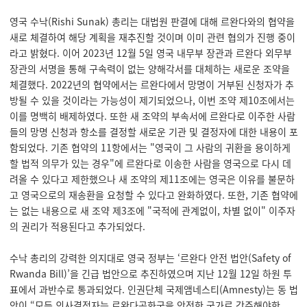
영국 수낙(Rishi Sunak) 총리는 대법원 판결에 대해 르완다와의 협약을
새로 체결하여 해당 계획을 재추진할 것이며 이미 관련 협의가 진행 중이
라고 밝혔다. 이어 2023년 12월 5일 영국 내무부 장관과 르완다 외무부
장관의 서명을 통해 구속력이 없는 양해각서를 대체하는 새로운 조약을
체결했다. 2022년의 협약에서는 르완다에서 망명이 거부된 신청자가 추
방될 수 있을 것이라는 가능성이 제기되었으나, 이번 조약 제10조에서는
이를 명백히 배제하였다. 또한 새 조약의 부속서에 르완다로 이주한 사람
들의 망명 신청과 항소를 결정할 새로운 기관 및 결정자에 대한 내용이 포
함되었다. 기존 협약의 11항에서는 "영국이 그 사람의 귀환을 용이하게
할 법적 의무가 있는 경우"에 르완다로 이송한 사람을 영국으로 다시 데
려올 수 있다고 제한했으나 새 조약의 제11조에는 영국은 이유를 불문하
고 영국으로의 재송환을 요청할 수 있다고 완화하였다. 또한, 기존 협약에
는 없는 내용으로 새 조약 제3조에 "국적에 관계없이, 차별 없이" 이주자
의 권리가 적용된다고 추가되었다.
수낙 총리의 강력한 의지대로 영국 정부는 ‘르완다 안전 법안(Safety of
Rwanda Bill)’을 긴급 법안으로 추진하였으며 지난 12월 12일 하원 투
표에서 과반수로 통과되었다. 인권단체 국제앰네스티(Amnesty)는 동 법
안이 “모든 의사결정자는 르완다공화국을 안전한 국가로 간주해야한