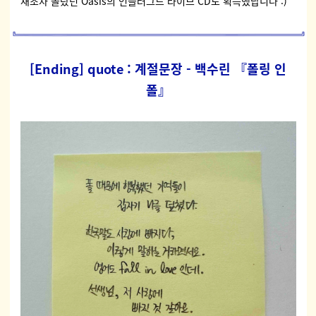
재조차 몰랐던 Oasis의 언플러그드 라이브 CD도 획득했답니다 :)
[Ending] quote : 계절문장 - 백수린 『폴링 인
폴』