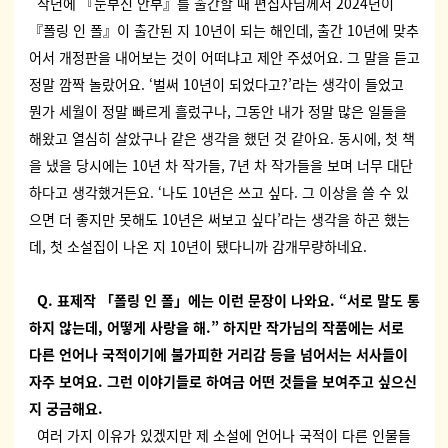
작년에 『눈부신 안부』를 출간할 때 편집자님께서 2024년이
『폴링 인 폴』이 출간된 지 10년이 되는 해인데, 출간 10년에 맞추
어서 개정판을 내어보는 것이 어떠냐고 제안 주셨어요. 그 말을 듣고
정말 깜짝 놀랐어요. ‘벌써 10년이 되었다고?’라는 생각이 들었고
뭔가 세월이 정말 빠르게 흘렀구나, 그동안 내가 정말 많은 일들을
해왔고 열심히 살았구나 같은 생각을 했던 것 같아요. 동시에, 첫 책
을 냈을 당시에는 10년 차 작가들, 7년 차 작가들을 보며 너무 대단
하다고 생각했거든요. ‘나도 10년은 쓰고 싶다. 그 이상을 쓸 수 있
으면 더 좋지만 못해도 10년은 써보고 싶다’라는 생각을 하곤 했는
데, 첫 소설집이 나온 지 10년이 됐다니까 감개무량하네요.
Q.
표제작
「
폴링 인 폴
」
에는 이런 문장이 나와요
. “
서로 말도 통
하지 않는데
,
어떻게 사랑을 해
.”
하지만 작가님의 작품에는 서로
다른 언어나 국적이기에 불가피한 거리감 등을 넘어서는 서사들이
자주 보여요
.
그런 이야기들로 하여금 어떤 것들을 보여주고 싶으신
지 궁금해요
.
여러 가지 이유가 있겠지만 제 소설에 언어나 국적이 다른 인물들