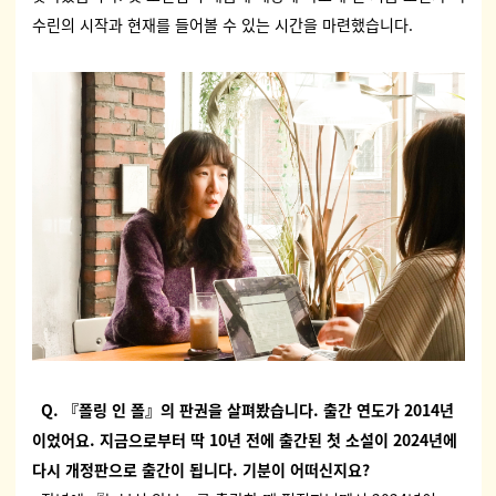
수린의 시작과 현재를 들어볼 수 있는 시간을 마련했습니다.
Q.
『
폴링 인 폴
』
의 판권을 살펴봤습니다
.
출간 연도가
2014
년
이었어요
.
지금으로부터 딱
10
년 전에 출간된 첫 소설이
2024
년에
다시 개정판으로 출간이 됩니다
.
기분이 어떠신지요
?