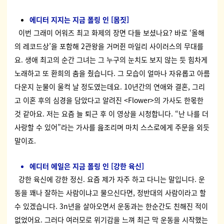
에디터 지지는 지금 폴링 인 [몸짓]
이번 그래미 어워즈 최고 화제의 장면 다들 보셨나요? 바로 ‘올해
의 레코드상’을 포함해 2관왕을 거머쥔 마일리 사이러스의 무대를
요.
생애 최고의 순간 그녀는 그 누구의 눈치도 보지 않는 듯 힘차게
노래하고 또 환희의 춤을 췄습니다.
그 모습이 얼마나 자유롭고 아름
다운지 눈물이 울컥 날 정도였는데요.
10년간의 연애와 결혼, 그리
고 이혼 후의 심경을 담았다고 알려진 <Flower>의 가사도 한몫한
것 같아요.
저는 요즘 늘 퇴근 후 이 영상을 시청합니다. “난 나를 더
사랑할 수 있어”라는 가사를 읊조리며 마치 스스로에게 주문을 외듯
말이죠.
에디터 에일은 지금 폴링 인 [강한 육신]
강한 육신에 강한 정신. 요즘 제가 자주 하고 다니는 말입니다. 운
동을 꽤나 잘하는 사람이냐고 물으신다면, 정반대의 사람이라고 할
수 있겠습니다. 3n년을 살아오면서 운동과는 한순간도 친해진 적이
없었어요. 그러다 여러모로 위기감을 느껴 최근 막 운동을 시작했는