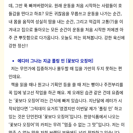
데, 그만 푹 빠져버렸어요. 원래 운동을 처음 시작하는 사람들이 호
들갑을 떤다고 하죠? 모든 귀찮음을 무릅쓰고 운동을 나가는 순간,
내 몸을 움직여 성실히 땀을 내는 순간, 그리고 억겁의 고통(?)을 이
겨내고 집으로 돌아오는 모든 순간이 운동을 처음 시작한 저에겐 아
주 큰 뿌듯함으로 다가옵니다. 오늘도 저는 외쳐봅니다. 강한 육신에
강한 정신!!
에디터 그나는 지금 폴링 인 [꽃보다 오징어]
저는 무언가에 집중하거나 몰두할 때 입을 가만히 두지 못하는 편
인데요.
책을 읽을 때나 원고나 기획안 등을 쓸 때 저는 빵이나 주전부리를
꼭 입에 넣고선 작업을 하곤 해요. 제 오래된 습관 같은 건데 요즘에
는 ‘꽃보다 오징어’라는 간식에 빠져 있습니다. 지난달에 레터가 시
작되었다면 ‘그릭데이 요거트’였겠지만 이번달 제가 ‘폴링 인’ 하고
있는 것은 단언컨대 ‘꽃보다 오징어’입니다. 한양식품에서 나오는
‘꽃보다 오징어’의 카피는 무려 “멈출 수 없는 그 맛”입니다. 저는 이
멈출 수 없는 맛을 저희 브랜딩 부문에도 널리 전파하고 있습니다.