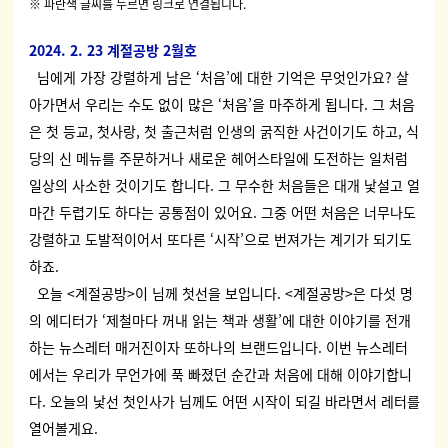
※ 파란색 글씨를 누르면 링크로 연결됩니다.
2024. 2. 23 계절공방 2월호
님에게 가장 강렬하게 남은 ‘처음’에 대한 기억은 무엇인가요? 살
아가면서 우리는 수도 없이 많은 ‘처음’을 마주하게 됩니다. 그 처음
은 첫 등교, 첫사랑, 첫 출근처럼 인생의 굵직한 사건이기도 하고, 식
당의 신 메뉴를 주문하거나 새로운 헤어스타일에 도전하는 일처럼
일상의 사소한 것이기도 합니다. 그 무수한 처음들은 대개 낯설고 얼
마간 두렵기도 하다는 공통점이 있어요. 그중 어떤 처음은 너무나도
강렬하고 도발적이어서 또다른 ‘시작’으로 번져가는 계기가 되기도
하죠.
오
늘 <계절공방>이 님께 첫선을 보입니다. <계절공방>은 다섯 명
의 에디터가 ‘제철마다 꺼내 읽는 책과 생활’에 대한 이야기를 전개
하는 뉴스레터 매거진이자 또하나의 브랜드입니다. 이번 뉴스레터
에서는 우리가 무언가에 푹 빠졌던 순간과 처음에 대해 이야기합니
다. 오늘의 낯선 첫인사가 님께도 어떤 시작이 되길 바라면서 레터를
열어볼게요.