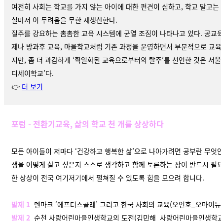
여전히 사회는 학교를 가지 않는 아이에 대한 편견이 심하고, 학교 말고는 
실마저 이 두려움을 무한 재생산한다.
질주를 강요하는 촘촘한 교육 시스템에 균열 조짐이 나타나고 있다. 공교육
제나 방과후 교육, 마을학교처럼 기존 과정을 운영하면서 부분적으로 교육
지만, 좀 더 과감하게 ‘획일화된 교육으로부터의 탈주’를 선언한 것은 서
디세이학교’다.
👉
더 보기
포럼
-
전환기교육
,
삶의 학교 천 개를 상상하다
모든 아이들이 저마다 ‘건강하고 행복한 삶’으로 나아가려면 공부란 무엇인지
생을 어떻게 살고 싶은지 스스로 생각하고 함께 토론하는 장이 반드시 필
한 상상이 전국 여기저기에서 펼쳐질 수 있도록 힘을 모으려 합니다.
발제 1
덴마크 ‘에프터스콜레’ 그리고 한국 사회의 교육(오연호_오마이뉴
발제 2
순천 사랑어린마을인생학교의 도전(김민해_사랑어린마을인생학교