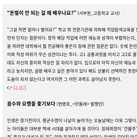
“
돈벌이 안 되는 걸 왜 배우나요
?”
(서부원_고등학교 교사)
“그걸 하면 얼마나 벌어요?” 학교 밖 전문기관에 의뢰해 직업탐색교육을 
먼저 던지는 질문이다. 정작 해당 직업에 어떤 재능과 성격이 부합하는지, 
을 하려면 대학에서 뭘 전공해야 좋은지 등에 관한 질문은 없다. 숫제 돈만 
미와 적성 따위가 무슨 상관이냐는 투다. 고1 공통과정을 마치고 고2로 
데도 자신의 흥미와 적성은 낄 자리가 없다. 입으로야 아직 자신의 재능과
라고 눙치지만, 설령 배우고 싶은 분야가 있다 해도 섣불리 선택하진 못한
도움이 되지 않는다고 여겨지면 그 어떤 과목도 살아남지 못한다.
👉
더 보기
꼼수와 요행을 좇기보다
(현병호_<민들레> 발행인)
인생은 장기전이다. 평균수명이 나날이 늘어가는 오늘날에는 더욱 그렇다.
는 아이들은 대부분 백세 시대를 살아가게 될 것이다. 장래희망이 ‘건물주’
끌’ 투자가 대세가 된 것도 이와 무관하지 않아 보인다. 인생이 길어진 만