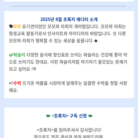
2025년 8월 초록지 에디터 소개
🐕
모라
유기견이었던 모모와 라희의 개어멈입니다. 모모와 라희는
환경교육 활동가로서 인사이트와 아이디어의 바탕입니다. 또 다른
모모와 라희가 행복할 수 있는 세상을 꿈꿉니다
🔥
🌿
파슬리
다양한 음식에 향신료로 쓰이는 파슬리는 건강에 좋아 약
으로 쓰이기도 한대요. 이런 파슬리처럼 여기저기 쓸모있는 존재가
되고 싶어요
💏
🍉
수박
뜨거운 여름을 시원하게 달래주는 달콤한 수박을 정말 사랑
해요.
❤️ <
초록지> 구독 신청
❤️
<초록지>를 읽어주셔서 감사합니다!
앞으로도 많은 관심과 응원 부탁드리며,