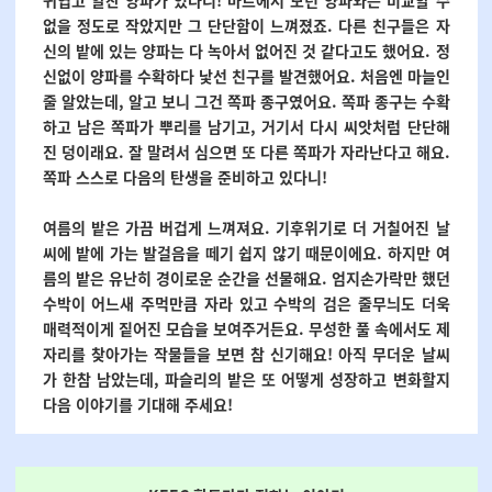
귀엽고 알찬 양파가 있다니! 마트에서 보던 양파와는 비교할 수
없을 정도로 작았지만 그 단단함이 느껴졌죠. 다른 친구들은 자
신의 밭에 있는 양파는 다 녹아서 없어진 것 같다고도 했어요. 정
신없이 양파를 수확하다 낯선 친구를 발견했어요. 처음엔 마늘인
줄 알았는데, 알고 보니 그건 쪽파 종구였어요. 쪽파 종구는 수확
하고 남은 쪽파가 뿌리를 남기고, 거기서 다시 씨앗처럼 단단해
진 덩이래요. 잘 말려서 심으면 또 다른 쪽파가 자라난다고 해요.
쪽파 스스로 다음의 탄생을 준비하고 있다니!
여름의 밭은 가끔 버겁게 느껴져요. 기후위기로 더 거칠어진 날
씨에 밭에 가는 발걸음을 떼기 쉽지 않기 때문이에요.
하지만 여
름의 밭은 유난히 경이로운 순간을 선물해요. 엄지손가락만 했던
수박이 어느새 주먹만큼 자라 있고 수박의 검은 줄무늬도 더욱
매력적이게 짙어진 모습을 보여주거든요. 무성한 풀 속에서도 제
자리를 찾아가는 작물들을 보면 참 신기해요! 아직 무더운 날씨
가 한참 남았는데, 파슬리의 밭은 또 어떻게 성장하고 변화할지
다음 이야기를 기대해 주세요!