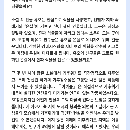
당했을까요?
소설 속 인물 유오는 진심으로 식물을 사랑했고, 언젠가 지하 꼭
대기의 ‘온실’에 가보고 싶어 했던 인물입니다.
그곳은 지상과
맞닿아 있으며,
진짜 식물들이 자라고 있다는 소문이 도는 곳이
죠.
모종의 이유로 친구들은 유오를 온실로 데려가기 위해 일을
꾸밉니다.
삼엄한 경비시스템을 지나 여러 위험을 감수하고 그들
은 마침내 온실에 다다르게 됩니다.
유오와 친구들은 그토록 원
하던 온실에서 진짜 식물을 만날 수 있었을까요?
근 몇 년 사이 많은 소설에서 기후위기를 직간접적으로 다루었
고, 특히 천선란 작가의 기후감수성은 그동안 나온 많은 작품에
서 느껴볼 수 있었습니다.
『이끼숲』은 직접적으로 기후위기
대응에 실패한 인간들의 미래라는 언급이 있는 작품이었는데요.
SF장르이지만 어쩐지 현실과 그닥 다를바 없다는 느낌을 강하게
줍니다.
이 이야기 속 지하 도시의 붕괴를 외면하고 살아가는 사
람들의 모습에서 기후위기에 직면한 현실을 외면하는 우리를 발
견할 수 있었습니다.
머지 않은 미래에 기후위기로 지역을 이동
해야 하는 인구가 3억명에 달할 것이라고 예측하고 있지만 우리