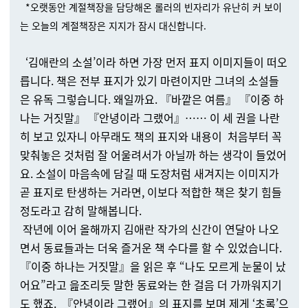
*오랫동안 계절책장을 담당해온 롤러의 빈자리가 유난히 커 보이
는 오늘의 계절책장은 지지가 잠시 대신합니다.
‘김애란의 소설’이라 하면 가장 먼저 표지 이미지들이 떠오
릅니다. 책은 전부 표지가 있기 마련이지만 그녀의 소설들
은 유독 그렇습니다. 왜일까요. 『바깥은 여름』 『이중 하
나는 거짓말』 『안녕이라 그랬어』…… 이 세 권을 나란
히 보고 있자니 아무래도 책의 표지와 내용이 처음부터 꼭
맞춰놓은 것처럼 잘 어울려서가 아닐까 하는 생각이 들었어
요. 소설이 마음속에 담길 때 도장처럼 새겨지는 이미지가
곧 표지로 탄생하는 거라면, 이보다 적합한 책은 찾기 힘들
정도라고 감히 말해봅니다.
작년에 이어 올해까지 김애란 작가의 신간이 연달아 나오
면서 동료들과는 더욱 즐거운 책 수다를 할 수 있었습니다.
『이중 하나는 거짓말』을 읽은 후 “나도 모르게 눈물이 났
어요”라고 읊조리듯 말한 동료와는 한 걸음 더 가까워지기
도 했죠. 『안녕이라 그랬어』의 표지를 보며 제게 ‘초록’으