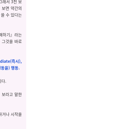
그래서 3천 보
해 보면 약간의
 쓸 수 있다는
실패하기』라는
은 그것을 바로
diate(즉시),
행동을) 행동.
이다.
써 보라고 말한
 하거나 시작을