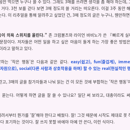
마음만 먹으면 누구나 쓸 수 있다. 그래도 3매를 쓰려면 생각을 좀 해야 하는데, 
 거다. 3천 보를 걷다 보면 3매 정도의 쓸 거리는 떠오른다. 이걸 3주 동안 
다. 이 리추얼을 통해 알려주고 싶었던 건, 3매 정도의 글은 누구나, 웬만하면
동이 의욕 스위치를 올린다.”
존 크럼볼츠와 라이언 바비노가 쓴
『빠르게 
 문장이다.
저자들은 어떤 일을 하고 싶은 마음이 들게 하는 가장 좋은 방법
이라고 말하고 있다.
말하는 ‘작은 행동’은 다음과 같은 같다.
easy(쉽고), fun(즐겁게), imme
 자원으로), social(다른 사람과 상호작용을 하며) 할 수 있는 real(현실적인 
를 걷고, 3매의 글을 참가자들과 나눠 읽는 건 이 모든 것에 부합하는 '작은 행동'
은 묻는다. 어떻게 하면 글을 잘 쓸 수 있나요? 일단 써 보라고, 대충이라도 
 어려서부터 뭔가를 ‘잘’해야 한다고 배웠다. 잘! 그것 때문에 시작도 제대로 못
하다 포기하는 것이다. 잘 쓰지 못할 바에야 아예 안 쓴다, 이런 식이다.