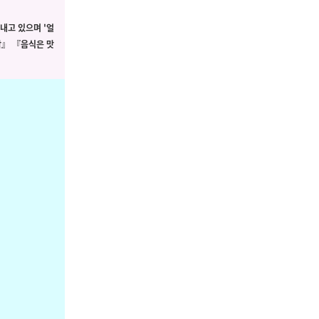
내고 있으며 '얼
』 『음식은 맛