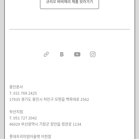
규리오 바비에리 제품 보러가기
용인본사
T. 031 769 2425
17035 경기도 용인시 처인구 모현읍 백옥대로 2562
부산지점
T. 051 727 2042
46029 부산광역시 기장군 장안읍 정관로 1134
롯데프리미엄아울렛 이천점