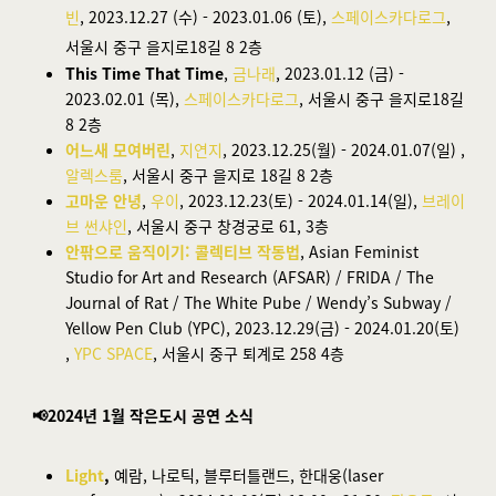
빈
, 2023.12.27 (수) - 2023.01.06 (토),
스페이스카다로그
,
서울시 중구 을지로18길 8 2층
This Time That Time
,
금나래
, 2023.01.12 (금) -
2023.02.01 (목),
스페이스카다로그
, 서울시 중구 을지로18길
8 2층
어느새 모여버린
,
지연지
, 2023.12.25(월) - 2024.01.07(일) ,
알렉스룸
, 서울시 중구 을지로 18길 8 2층
고마운 안녕
,
우이
, 2023.12.23(토) - 2024.01.14(일),
브레이
브 썬샤인
, 서울시 중구 창경궁로 61, 3층
안팎으로 움직이기: 콜렉티브 작동법
,
Asian Feminist
Studio for Art and Research (AFSAR) / FRIDA / The
Journal of Rat / The White Pube / Wendy’s Subway /
Yellow Pen Club (YPC)
, 2023.12.29(금) - 2024.01.20(토)
,
YPC SPACE
, 서울시 중구 퇴계로 258 4층
📢2024년 1월 작은도시 공연 소식
Light
,
예람, 나로틱, 블루터틀랜드, 한대웅(laser