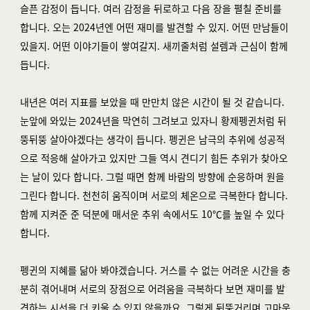
슬픈 감정이 듭니다. 여러 감정을 뒤로하고 다음 장을 펼칠 준비를
합니다. 오는 2024년엔 어떤 재미를 발견할 수 있지. 어떤 만남들이
있을지. 어떤 이야기들이 쌓여갈지.
새끼줄처럼 설렘과 근심이 함께
듭니다.
내년은 여러 지표를 보았을 때 만만치 않은 시간이 될 것 같습니다.
눈앞에 와있는 2024년을 막연히 그려보고 있자니 황제펭귄처럼 뒤
뚱뒤뚱 살아야겠다는 생각이 듭니다. 펭귄은 남극의 추위에 성공적
으로 적응해 살아가고 있지만 그들 역시 견디기 힘든 추위가 찾아오
는 날이 있다 합니다. 그럴 때면 함께 바람의 방향에 순응하며 원을
그린다 합니다. 천천히 움직이며 서로의 체온으로 극복한다 합니다.
함께 지켜준 준 덕분에 매서운 추위 속에서도 10℃를 높일 수 있다
합니다.
펭귄의 지혜를 닮아 봐야겠습니다. 거스를 수 없는 어려운 시간을 충
분히 겪어내며 서로의 장점으로 어려움을 극복하다 보면 재미를 발
견하는 시선을 더 키울 수 있지 않을까요. 그렇게 뒤뚱거리며 고마운