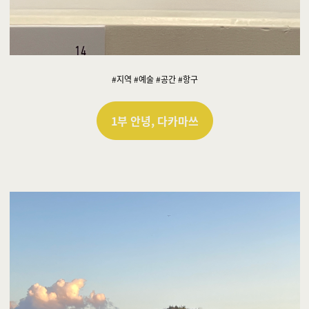
#지역 #예술 #공간 #항구
1부 안녕, 다카마쓰