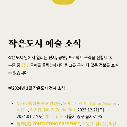
작은도시
안에서 열리는
전시, 공연, 프로젝트 소식
을 전합니다.
본문 중
금빛
글씨를
클릭
👆하시면 링크를 통해
더 많은 정보
를 보실
수 있습니다.
📢2024년 1월 작은도시 전시 소식
누가 이침대를 쓰고 있었든
,
오마르 미스마르(Omar Mismar)
,
배상순
,
김은정
,
젤다킨(Zelda Kin)
, 2023.12.21(목) -
2024.01.27(토)
아트코너H
,
서울시 중구 을지로 95
접촉환원 CONTACTING PRESENCE
,
이동근
,
임다울
,
임성