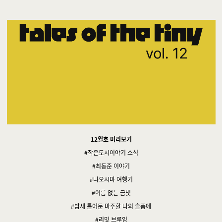
12월호 미리보기
#작은도시이야기 소식
#최동준 이야기
#나오시마 여행기
#이름 없는 금빛
#밤새 틀어둔 마주할 나의 슬픔에
#리밋 브루잉