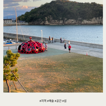
#지역 #예술 #공간 #섬