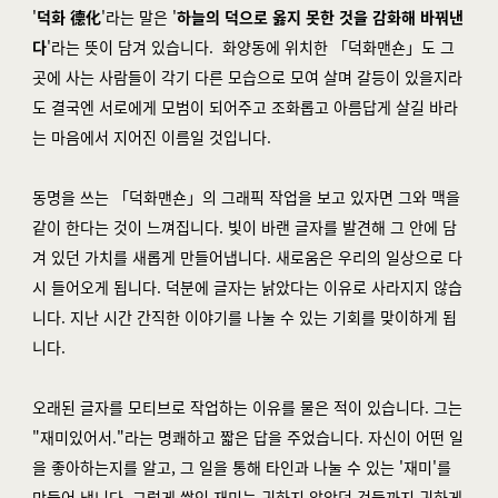
'
덕화 德化
'라는 말은 '
하늘의 덕으로 옳지 못한 것을 감화해 바꿔낸
다
'라는 뜻이 담겨 있습니다. 화양동에 위치한 「덕화맨숀」도 그
곳에 사는 사람들이 각기 다른 모습으로 모여 살며 갈등이 있을지라
도 결국엔 서로에게 모범이 되어주고 조화롭고 아름답게 살길 바라
는 마음에서 지어진 이름일 것입니다.
동명을 쓰는 「덕화맨숀」의 그래픽 작업을 보고 있자면 그와 맥을
같이 한다는 것이 느껴집니다. 빛이 바랜 글자를 발견해 그 안에 담
겨 있던 가치를 새롭게 만들어냅니다. 새로움은 우리의 일상으로 다
시 들어오게 됩니다. 덕분에 글자는 낡았다는 이유로 사라지지 않습
니다. 지난 시간 간직한 이야기를 나눌 수 있는 기회를 맞이하게 됩
니다.
오래된 글자를 모티브로 작업하는 이유를 물은 적이 있습니다. 그는
"재미있어서."라는 명쾌하고 짧은 답을 주었습니다. 자신이 어떤 일
을 좋아하는지를 알고, 그 일을 통해 타인과 나눌 수 있는 '재미'를
만들어 냅니다. 그렇게 쌓인 재미는 귀하지 않았던 것들까지 귀하게