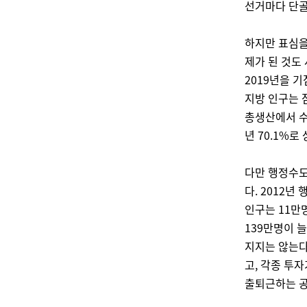
선거마다 단골
하지만 표심을
제가 된 것도
2019년을 
지방 인구는 
총생산에서 수도
년 70.1%
다만 행정수도
다. 2012
인구는 11만
139만명이 
지지는 않는다
고, 각종 투
출퇴근하는 공