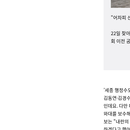
"어차피 
22일 찾
회 이전 
'세종 행정수
김동연·김경수
인데요. 다만
와대를 보수해
보는 "내란의
하겠다고 했어