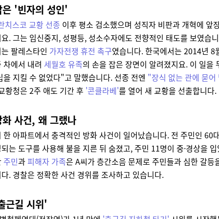
은 '빈자의 성인'
란치스코 교황 선종
이후 평소 검소했으며 성직자 비판과 개혁에 앞장
요. 그는 임신중지, 성평등, 성소수자에도 전향적인 태도를 보였습니
지는 팔레스타인
가자전쟁 휴전 촉구
였습니다. 한국에서는 2014년 8
 차에서 내려
세월호 유족
의 손을 잡은 장면이 알려졌지요. 이 일을 
립을 지킬 수 없었다"고 말했습니다. 선종 전엔
"장식 없는 관에 묻어
 교황청은 2주 애도 기간 후
'콘클라베'
를 열어 새 교황을 선출합니다.
화 사건, 왜 그랬나
 한 아파트에서 충격적인 방화 사건이 일어났습니다. 전 주민인 60대
되는 도구를 사용해 불을 지른 뒤 숨졌고, 주민 11명이 중·경상을 입
난
주민
과
피해자 가족
은 A씨가 층간소음 문제로 주민들과 심한 갈등
다. 경찰은 정확한 사건 경위를 조사하고 있습니다.
'출근길 시위'