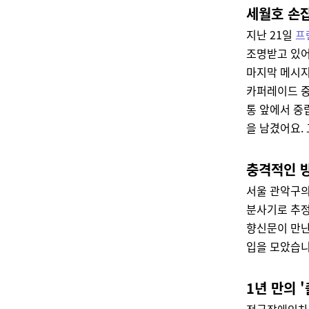
세월호 손잡
지난 21일
프
조명받고 있어
마지막 메시
카퍼레이드 중
통 앞에서 중
을 남겼어요.
충격적인 방
서울 관악구의
분사기로 추정
향신문이 만
입을 모았습니
1년 만의 