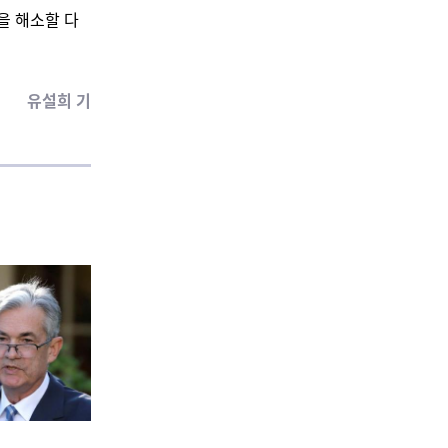
을 해소할 다
유설희 기