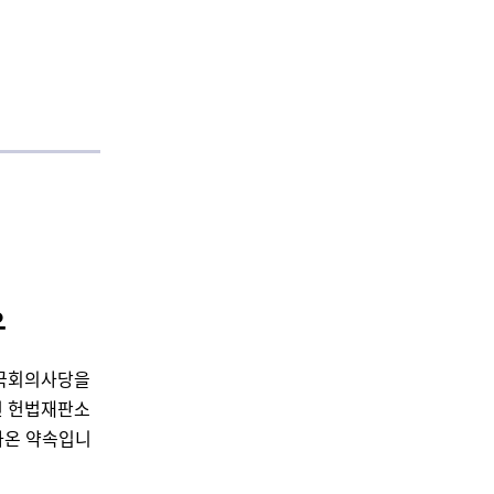
이유
 국회의사당을
전 헌법재판소
나온 약속입니