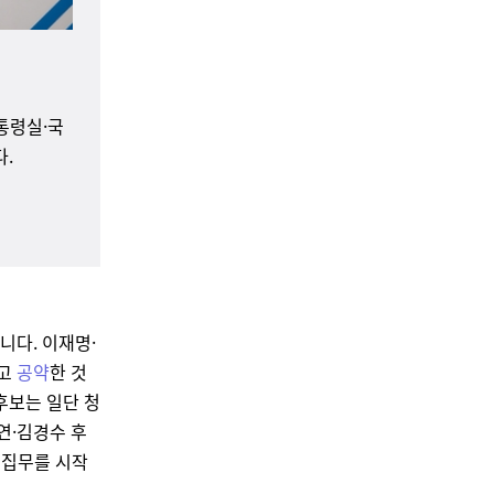
통령실·국
다.
니다. 이재명·
다고
공약
한 것
후보는 일단 청
연·김경수 후
 집무를 시작